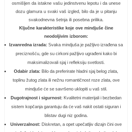
osmišljen da istakne vašu jedinstvenu lepotu i da unese
dozu glamura u svaki vaš izgled, bilo da je u pitanju
svakodnevna šetnja ili posebna prilika.
Ključne karakteristike koje ove mindjuše čine
neodoljivim izborom:
Izvanredna izrada:
Svaka mindjuša je pažljivo izrađena sa
preciznošću, gde su cirkoni pažljivo ugrađeni kako bi
maksimalizovali sjaj i refleksiju svetlosti.
Odabir zlata:
Bilo da preferirate hladni sjaj belog zlata,
toplinu žutog zlata ili nežnu romantičnost roze zlata, ove
mindjuše će se savršeno uklopiti u vaš stil.
Dugotrajnost i sigurnost:
Kvalitetni materijali i bezbedan
sistem kopčanja garantuju da će vaš nakit ostati siguran i
blistav dugi niz godina.
Univerzalnost:
Diskretan, a opet upečatljiv dizajn čini ove