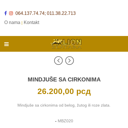
064.137.74.74; 011.38.22.713
O nama
Kontakt
|
MINDJUŠE SA CIRKONIMA
26.200,00
рсд
Mindjuše sa cirkonima od belog, žutog ili roze zlata.
-
MBZ020