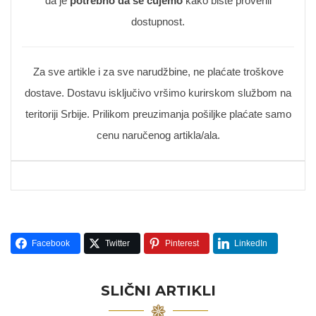
da je
potrebno da se čujemo
kako biste proverili
dostupnost.
Za sve artikle i za sve narudžbine, ne plaćate troškove
dostave. Dostavu isključivo vršimo kurirskom službom na
teritoriji Srbije. Prilikom preuzimanja pošiljke plaćate samo
cenu naručenog artikla/ala.
Facebook
Twitter
Pinterest
LinkedIn
SLIČNI ARTIKLI