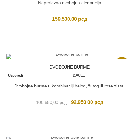
Neprolazna dvobojna elegancija
159.500,00
рсд
Akcija
DVOBOJNE BURME
BA011
Usporedi
Dvobojne burme u kombinaciji belog, žutog ili roze zlata.
Originalna
Trenutna
92.950,00
рсд
100.650,00
рсд
cena
cena
je
je:
bila:
92.950,00 рсд.
100.650,00 рсд.