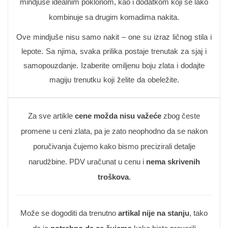
mindjuše idealnim poklonom, kao i dodatkom koji se lako
kombinuje sa drugim komadima nakita.
Ove mindjuše nisu samo nakit – one su izraz ličnog stila i
lepote. Sa njima, svaka prilika postaje trenutak za sjaj i
samopouzdanje. Izaberite omiljenu boju zlata i dodajte
magiju trenutku koji želite da obeležite.
Za sve artikle
cene možda nisu važeće
zbog česte
promene u ceni zlata, pa je zato neophodno da se nakon
poručivanja čujemo kako bismo precizirali detalje
narudžbine. PDV uračunat u cenu i
nema skrivenih
troškova
.
Može se dogoditi da trenutno
artikal nije na stanju
, tako