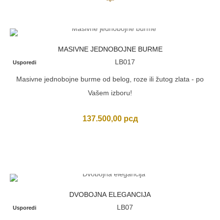
MASIVNE JEDNOBOJNE BURME
LB017
Usporedi
Masivne jednobojne burme od belog, roze ili žutog zlata - po
Vašem izboru!
137.500,00
рсд
DVOBOJNA ELEGANCIJA
LB07
Usporedi