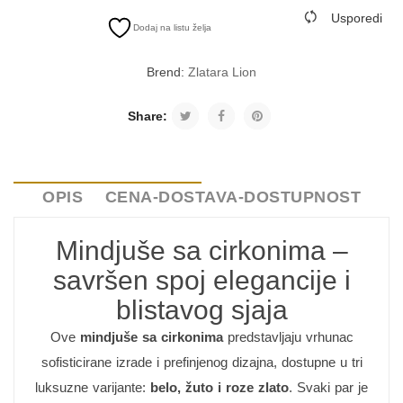
Usporedi
Dodaj na listu želja
Brend:
Zlatara Lion
Share:
OPIS
CENA-DOSTAVA-DOSTUPNOST
Mindjuše sa cirkonima –
savršen spoj elegancije i
blistavog sjaja
Ove
mindjuše sa cirkonima
predstavljaju vrhunac
sofisticirane izrade i prefinjenog dizajna, dostupne u tri
luksuzne varijante:
belo, žuto i roze zlato
. Svaki par je