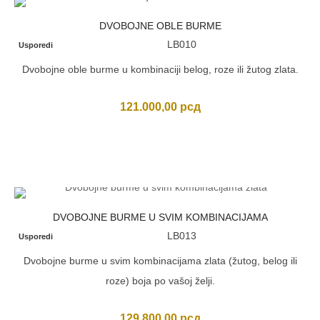
DVOBOJNE OBLE BURME
LB010
Usporedi
Dvobojne oble burme u kombinaciji belog, roze ili žutog zlata.
121.000,00
рсд
DVOBOJNE BURME U SVIM KOMBINACIJAMA
LB013
Usporedi
Dvobojne burme u svim kombinacijama zlata (žutog, belog ili
roze) boja po vašoj želji.
129.800,00
рсд