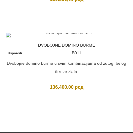
DVOBOJNE DOMINO BURME
LB011
Usporedi
Dvobojne domino burme u svim kombinazijama od žutog, belog
ili roze zlata.
136.400,00
рсд