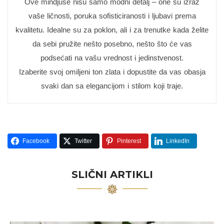
Ove mindjuše nisu samo modni detalj – one su izraz
vaše ličnosti, poruka sofisticiranosti i ljubavi prema
kvalitetu. Idealne su za poklon, ali i za trenutke kada želite
da sebi pružite nešto posebno, nešto što će vas
podsećati na vašu vrednost i jedinstvenost.
Izaberite svoj omiljeni ton zlata i dopustite da vas obasja
svaki dan sa elegancijom i stilom koji traje.
Facebook
Twitter
Pinterest
LinkedIn
SLIČNI ARTIKLI