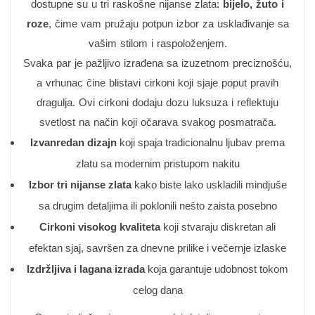
dostupne su u tri raskošne nijanse zlata:
bijelo, žuto i
roze
, čime vam pružaju potpun izbor za usklađivanje sa
vašim stilom i raspoloženjem.
Svaka par je pažljivo izrađena sa izuzetnom preciznošću,
a vrhunac čine blistavi cirkoni koji sjaje poput pravih
dragulja. Ovi cirkoni dodaju dozu luksuza i reflektuju
svetlost na način koji očarava svakog posmatrača.
Izvanredan dizajn
koji spaja tradicionalnu ljubav prema
zlatu sa modernim pristupom nakitu
Izbor tri nijanse zlata
kako biste lako uskladili mindjuše
sa drugim detaljima ili poklonili nešto zaista posebno
Cirkoni visokog kvaliteta
koji stvaraju diskretan ali
efektan sjaj, savršen za dnevne prilike i večernje izlaske
Izdržljiva i lagana izrada
koja garantuje udobnost tokom
celog dana