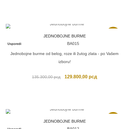
je
je:
bila:
97.900,00 рсд.
104.500,00 рсд.
Akcija
JEDNOBOJNE BURME
BA015
Usporedi
Jednobojne burme od belog, roze ili žutog zlata - po Vašem
izboru!
Originalna
Trenutna
129.800,00
рсд
135.300,00
рсд
cena
cena
je
je:
bila:
129.800,00 рсд
135.300,00 рсд.
Akcija
JEDNOBOJNE BURME
BA012