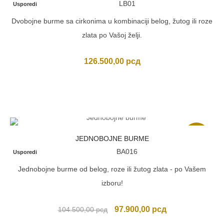
LB01
Usporedi
Dvobojne burme sa cirkonima u kombinaciji belog, žutog ili roze
zlata po Vašoj želji.
126.500,00
рсд
Akcija
JEDNOBOJNE BURME
BA016
Usporedi
Jednobojne burme od belog, roze ili žutog zlata - po Vašem
izboru!
Originalna
Trenutna
97.900,00
рсд
104.500,00
рсд
cena
cena