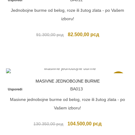
Usporedi
Jednobojne burme od belog, roze ili žutog zlata - po Vašem
izboru!
Originalna
Trenutna
82.500,00
рсд
91.300,00
рсд
cena
cena
je
je:
bila:
82.500,00 рсд.
91.300,00 рсд.
Akcija
MASIVNE JEDNOBOJNE BURME
BA013
Usporedi
Masivne jednobojne burme od belog, roze ili žutog zlata - po
Vašem izboru!
Originalna
Trenutna
104.500,00
рсд
130.350,00
рсд
cena
cena