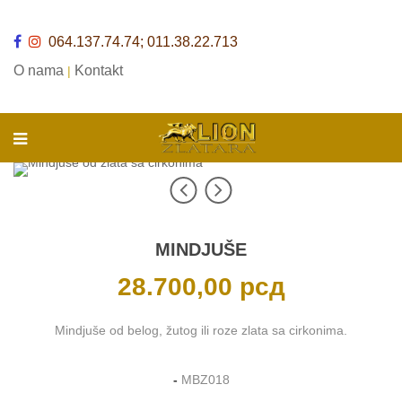
064.137.74.74; 011.38.22.713
O nama
Kontakt
|
MINDJUŠE
28.700,00
рсд
Mindjuše od belog, žutog ili roze zlata sa cirkonima.
-
MBZ018