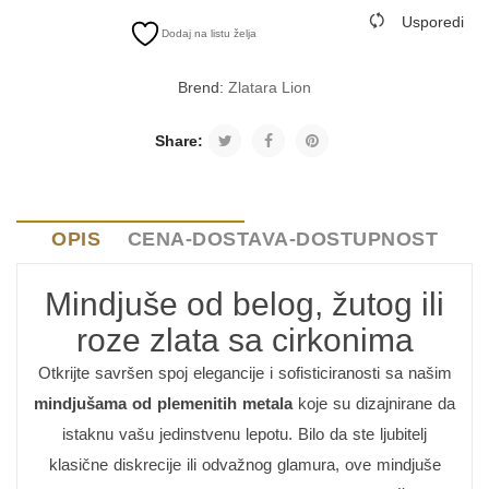
Usporedi
Dodaj na listu želja
Brend:
Zlatara Lion
Share:
OPIS
CENA-DOSTAVA-DOSTUPNOST
Mindjuše od belog, žutog ili
roze zlata sa cirkonima
Otkrijte savršen spoj elegancije i sofisticiranosti sa našim
mindjušama od plemenitih metala
koje su dizajnirane da
istaknu vašu jedinstvenu lepotu. Bilo da ste ljubitelj
klasične diskrecije ili odvažnog glamura, ove mindjuše