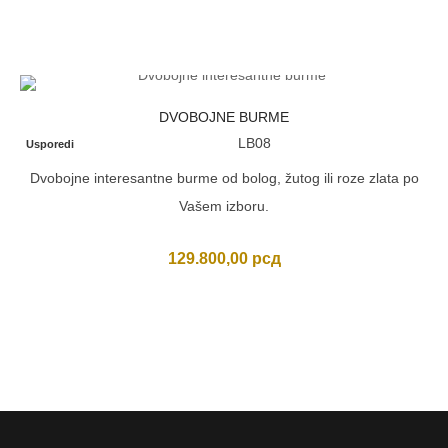
je
je:
bila:
104.500,00 рсд
130.350,00 рсд.
DVOBOJNE BURME
LB08
Usporedi
Dvobojne interesantne burme od bolog, žutog ili roze zlata po
Vašem izboru.
129.800,00
рсд