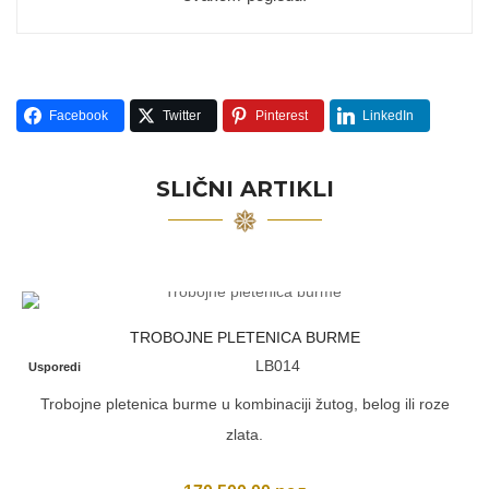
Facebook
Twitter
Pinterest
LinkedIn
SLIČNI ARTIKLI
TROBOJNE PLETENICA BURME
LB014
Usporedi
Trobojne pletenica burme u kombinaciji žutog, belog ili roze
zlata.