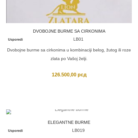
DVOBOJNE BURME SA CIRKONIMA
LB01
Usporedi
Dvobojne burme sa cirkonima u kombinaciji belog, žutog ili roze
zlata po Vašoj želji.
126.500,00
рсд
ELEGANTNE BURME
LB019
Usporedi