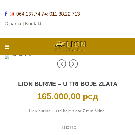
064.137.74.74; 011.38.22.713
O nama
Kontakt
|
LION BURME – U TRI BOJE ZLATA
165.000,00
рсд
Lion burme - u tri boje zlata 7 mm širine.
-
LB0110