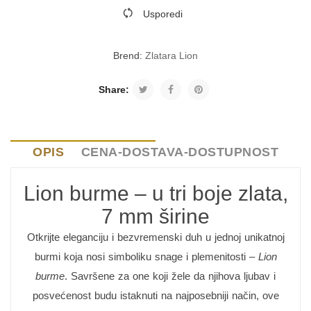
Usporedi
Brend:
Zlatara Lion
Share:
OPIS
CENA-DOSTAVA-DOSTUPNOST
Lion burme – u tri boje zlata,
7 mm širine
Otkrijte eleganciju i bezvremenski duh u jednoj unikatnoj
burmi koja nosi simboliku snage i plemenitosti –
Lion
burme
. Savršene za one koji žele da njihova ljubav i
posvećenost budu istaknuti na najposebniji način, ove