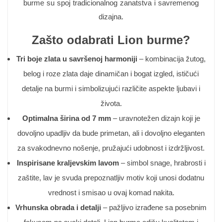
burme su spoj tradicionalnog zanatstva i savremenog
dizajna.
Zašto odabrati Lion burme?
Tri boje zlata u savršenoj harmoniji
– kombinacija žutog,
belog i roze zlata daje dinamičan i bogat izgled, ističući
detalje na burmi i simbolizujući različite aspekte ljubavi i
života.
Optimalna širina od 7 mm
– uravnotežen dizajn koji je
dovoljno upadljiv da bude primetan, ali i dovoljno eleganten
za svakodnevno nošenje, pružajući udobnost i izdržljivost.
Inspirisane kraljevskim lavom
– simbol snage, hrabrosti i
zaštite, lav je svuda prepoznatljiv motiv koji unosi dodatnu
vrednost i smisao u ovaj komad nakita.
Vrhunska obrada i detalji
– pažljivo izrađene sa posebnim