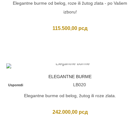
Elegantne burme od belog, roze ili žutog zlata - po Vašem
izboru!
115.500,00
рсд
ELEGANTNE BURME
LB020
Usporedi
Elegantne burme od belog, žutog ili roze zlata.
242.000,00
рсд