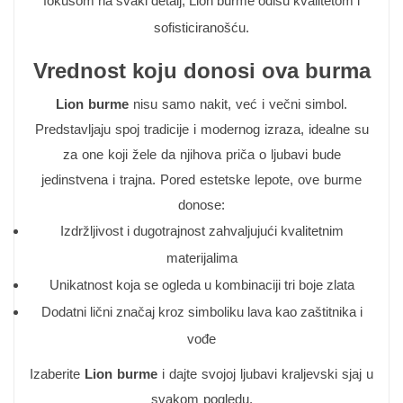
fokusom na svaki detalj, Lion burme odišu kvalitetom i
sofisticiranošću.
Vrednost koju donosi ova burma
Lion burme
nisu samo nakit, već i večni simbol.
Predstavljaju spoj tradicije i modernog izraza, idealne su
za one koji žele da njihova priča o ljubavi bude
jedinstvena i trajna. Pored estetske lepote, ove burme
donose:
Izdržljivost i dugotrajnost zahvaljujući kvalitetnim
materijalima
Unikatnost koja se ogleda u kombinaciji tri boje zlata
Dodatni lični značaj kroz simboliku lava kao zaštitnika i
vođe
Izaberite
Lion burme
i dajte svojoj ljubavi kraljevski sjaj u
svakom pogledu.