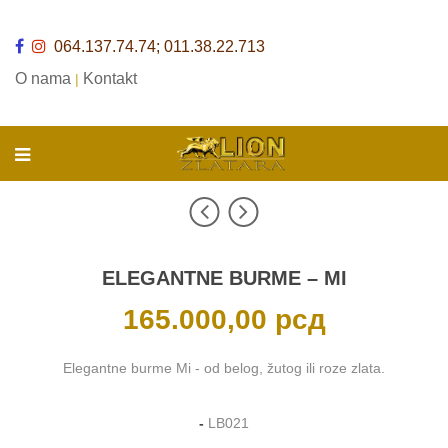
064.137.74.74; 011.38.22.713
O nama
Kontakt
|
ELEGANTNE BURME – MI
165.000,00
рсд
Elegantne burme Mi - od belog, žutog ili roze zlata.
-
LB021