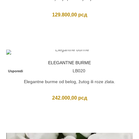
129.800,00
рсд
ELEGANTNE BURME
LB020
Usporedi
Elegantne burme od belog, žutog ili roze zlata.
242.000,00
рсд