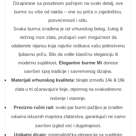
Dizajnirane sa posebnom pažnjom na svaki detalj, ove
burme su više od nakita – one su priča o zajedništvu,
posvećenosti i stilu.
Svaka burma izrađena je od vrhunskog belog, žutog ili
nežnog roze zlata, pružajući vam mogućnost da
odaberete nijansu koja najviše oslikava vašu jedinstvenu
ljubavnu priču. Bilo da volite klasičnu eleganciju ili
modernu suptilnost,
Elegantne burme Mi
donose
savršen spoj tradicije i savremenog dizajna.
Materijali vrhunskog kvaliteta:
birajte između 14k ili 18k
zlata u tri očaravajuće boje, otpornog na svakodnevno
nošenje i starenje.
Precizno ručni rad:
svaki par burmi pažljivo je izrađen
rukama iskusnih majstora zlatarstva, garantujući ne samo
savršen izgled već i dugotrajnost.
Unikatni dizajn:
minimalistička elegancija sa suptilnim