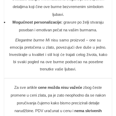
detaljima koji čine ove burme bezvremenim simbolom
ljubavi.
Mogućnost personalizacije:
gravure po želji stvaraju
poseban i emotivan pečat na vašim burmama.
Elegantne burme Mi
nisu samo proizvod – one su
emocija pretočena u zlato, povezujući dve duše u jedno.
Investirajte u kvalitet i stil koji će trajati celog života, kako
bi svaki pogled na ove burme podsećao na posebne
trenutke vaše ljubavi.
Za sve artikle
cene možda nisu važeće
zbog česte
promene u ceni zlata, pa je zato neophodno da se nakon
poručivanja čujemo kako bismo precizirali detalje
narudžbine. PDV uračunat u cenu i
nema skrivenih