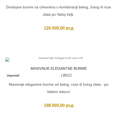
Dvobojne burme sa cirkonima u kombinaciji belog, žutog ili roze
zlata po Vašoj želji.
126.500,00
рсд
MASIVNIJE ELEGANTNE BURME
LB022
Usporedi
Masivnije elegantne burme od belog, roze ili žutog zlata - po
Vašem izboru!
198.000,00
рсд