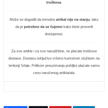
troškova
.
Može se dogoditi da trenutno
artikal nije na stanju
, tako
da je
potrebno da se čujemo
kako biste proverili
dostupnost.
Za sve artikle i za sve narudžbine, ne plaćate troškove
dostave. Dostavu isključivo vršimo kurirskom službom na
teritoriji Srbije. Prilikom preuzimanja pošiljke plaćate samo
cenu naručenog artikla/ala.