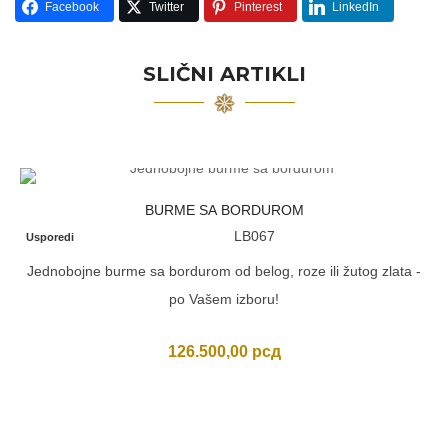
Facebook
Twitter
Pinterest
LinkedIn
SLIČNI ARTIKLI
BURME SA BORDUROM
LB067
Usporedi
Jednobojne burme sa bordurom od belog, roze ili žutog zlata -
po Vašem izboru!
126.500,00
рсд