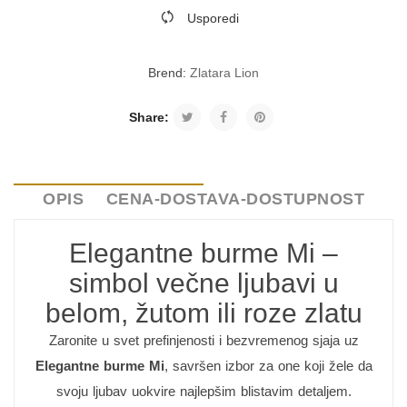
Usporedi
Brend:
Zlatara Lion
Share:
OPIS
CENA-DOSTAVA-DOSTUPNOST
Elegantne burme Mi –
simbol večne ljubavi u
belom, žutom ili roze zlatu
Zaronite u svet prefinjenosti i bezvremenog sjaja uz
Elegantne burme Mi
, savršen izbor za one koji žele da
svoju ljubav uokvire najlepšim blistavim detaljem.