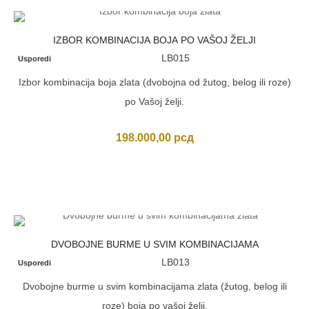
IZBOR KOMBINACIJA BOJA PO VAŠOJ ŽELJI
LB015
Usporedi
Izbor kombinacija boja zlata (dvobojna od žutog, belog ili roze)
po Vašoj želji.
198.000,00
рсд
DVOBOJNE BURME U SVIM KOMBINACIJAMA
LB013
Usporedi
Dvobojne burme u svim kombinacijama zlata (žutog, belog ili
roze) boja po vašoj želji.