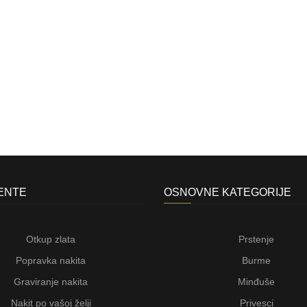
JENTE
OSNOVNE KATEGORIJE
Otkup zlata
Prstenje
Popravka nakita
Burme
Graviranje nakita
Minđuše
Nakit po vašoj želji
Privesci