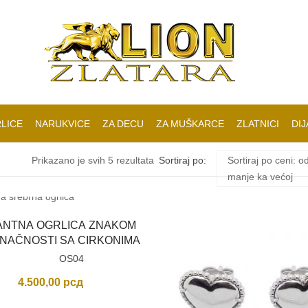
LICE
NARUKVICE
ZA DECU
ZA MUŠKARCE
ZLATNICI
DIJ
Sortirano
Prikazano je svih 5 rezultata
Sortiraj po:
Sortiraj po ceni: o
manje ka većoj
po
ANTNA OGRLICA ZNAKOM
ceni:
NAČNOSTI SA CIRKONIMA
OS04
od
4.500,00
рсд
niže