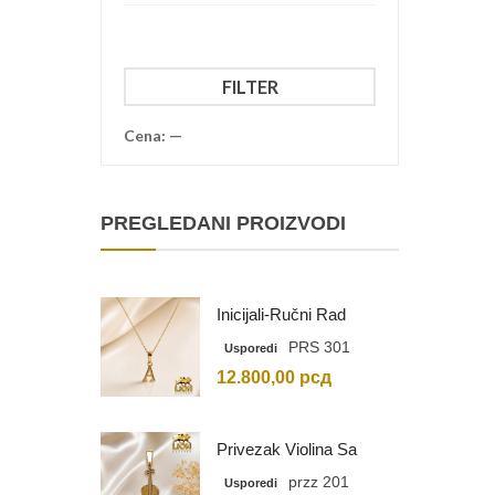
Minimalna
Maksimalna
FILTER
cena
cena
Cena:
—
PREGLEDANI PROIZVODI
Inicijali-Ručni Rad
PRS 301
Usporedi
12.800,00
рсд
Privezak Violina Sa
Graviranim Inicijalima
przz 201
Usporedi