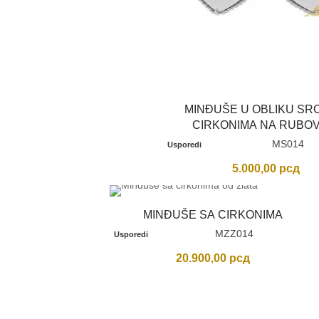
ka
višoj
MINĐUŠE U OBLIKU SR
CIRKONIMA NA RUBO
MS014
Usporedi
5.000,00
рсд
MINĐUŠE SA CIRKONIMA
MZZ014
Usporedi
20.900,00
рсд