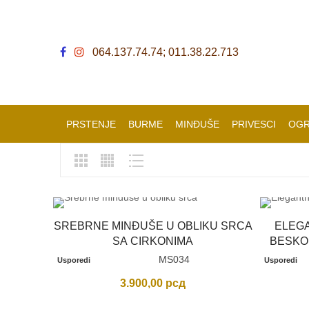
064.137.74.74; 011.38.22.713
PRSTENJE
BURME
MINĐUŠE
PRIVESCI
OGR
SREBRNE MINĐUŠE U OBLIKU SRCA
ELEG
SA CIRKONIMA
BESKO
MS034
Usporedi
Usporedi
3.900,00
рсд