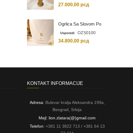
27.000,00
рсд
Ogrlica Sa Slovom Po
Vašem Izboru
OZS0100
Usporedi
34.800,00
рсд
KONTAKT INFORMACIJE
Adresa:
Bulevar kralja Aleksandra 199a,
Beograd, Srbija
Mejl: lion.zlatara(@)gmail.com
Telefon:
+381 11 3822 713 / +381 64 13