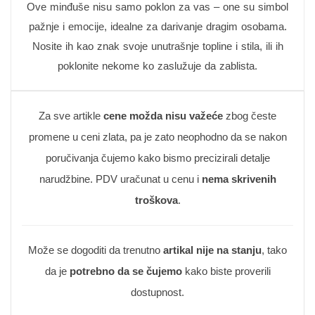
Ove minđuše nisu samo poklon za vas – one su simbol
pažnje i emocije, idealne za darivanje dragim osobama.
Nosite ih kao znak svoje unutrašnje topline i stila, ili ih
poklonite nekome ko zaslužuje da zablista.
Za sve artikle
cene možda nisu važeće
zbog česte
promene u ceni zlata, pa je zato neophodno da se nakon
poručivanja čujemo kako bismo precizirali detalje
narudžbine. PDV uračunat u cenu i
nema skrivenih
troškova
.
Može se dogoditi da trenutno
artikal nije na stanju
, tako
da je
potrebno da se čujemo
kako biste proverili
dostupnost.