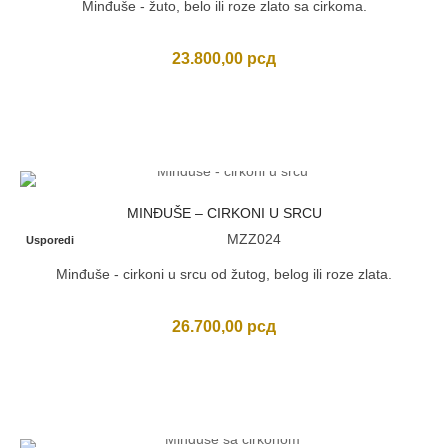
Minđuše - žuto, belo ili roze zlato sa cirkoma.
23.800,00
рсд
MINĐUŠE – CIRKONI U SRCU
MZZ024
Usporedi
Minđuše - cirkoni u srcu od žutog, belog ili roze zlata.
26.700,00
рсд