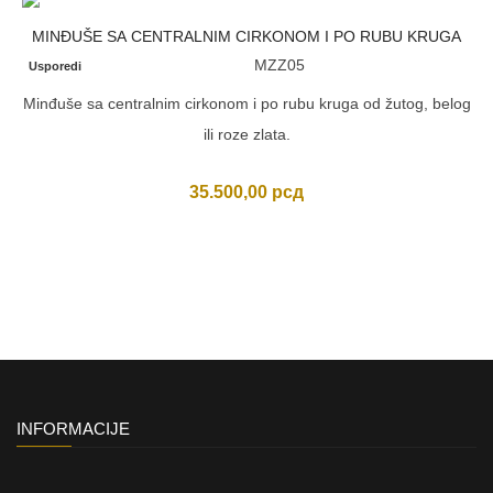
MINĐUŠE SA CENTRALNIM CIRKONOM I PO RUBU KRUGA
MZZ05
Usporedi
Minđuše sa centralnim cirkonom i po rubu kruga od žutog, belog
ili roze zlata.
35.500,00
рсд
INFORMACIJE