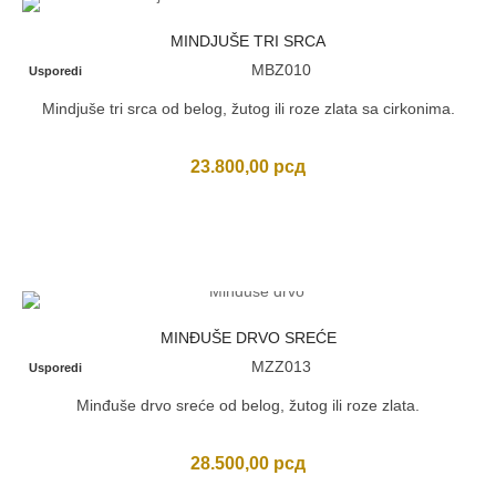
MINDJUŠE TRI SRCA
MBZ010
Usporedi
Mindjuše tri srca od belog, žutog ili roze zlata sa cirkonima.
23.800,00
рсд
MINĐUŠE DRVO SREĆE
MZZ013
Usporedi
Minđuše drvo sreće od belog, žutog ili roze zlata.
28.500,00
рсд