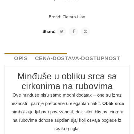
Brend:
Zlatara Lion
Share:
OPIS
CENA-DOSTAVA-DOSTUPNOST
Minđuše u obliku srca sa
cirkonima na rubovima
Ove minđuše nisu samo modni dodatak – one su izraz
nežnosti i pažnje pretočene u elegantan nakit.
Oblik srca
simbolizuje ljubav i povezanost, dok sitni, blistavi cirkoni
na rubovima donose suptilan sjaj koji osvaja poglede iz
svakog ugla.