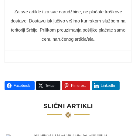
Za sve artikle i za sve narudžbine, ne plaćate troškove
dostave. Dostavu isključivo vršimo kurirskom službom na
teritoriji Srbije. Prilikom preuzimanja pošiljke plaćate samo
cenu naručenog artikla/ala.
Facebook
Twitter
Pinterest
LinkedIn
SLIČNI ARTIKLI