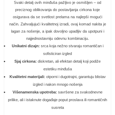
Svaki detalj ovih minđuša pažljivo je osmišljen – od
preciznog oblikovanja do postavljanja cirkona koje
osigurava da se svetlost prelama na najlepši mogući
način. Zahvaljujući kvalitetnoj izradi, ovaj komad nakita je
lagan za nošenje, a ipak dovoljno upadljiv da upotpuni i
najjednostavniju odevnu kombinaciju.
Unikatni dizajn:
srca koja nežno stvaraju romantičan i
sofisticiran izgled
Sjaj cirkona:
diskretan, ali efektan detalj koji podiže
estetiku minđuša
Kvalitetni materijali:
otporni i dugotrajni, garantuju blistav
izgled i nakon mnogo nošenja
Višenamenska upotreba:
savršene za svakodnevne
prilike, ali i istaknute događaje poput proslava ili romantičnih
susreta