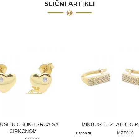
SLIČNI ARTIKLI
UŠE U OBLIKU SRCA SA
MINĐUŠE – ZLATO I CI
CIRKONOM
MZZ010
Usporedi