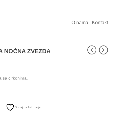
O nama
Kontakt
|
A NOĆNA ZVEZDA
 sa cirkonima.
Dodaj na listu želja