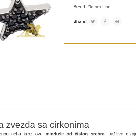
Brend:
Zlatara Lion
Share:
a zvezda sa cirkonima
noćnog neba kroz ove
minđuše od čistog srebra
, pažljivo diz