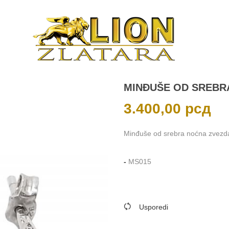
MINĐUŠE OD SREBR
3.400,00
рсд
Minđuše od srebra noćna zvezda
-
MS015
Usporedi