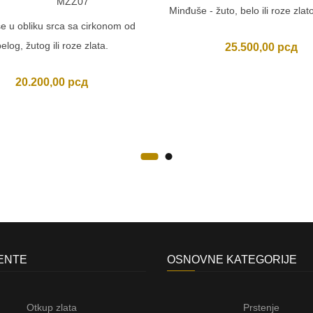
MZZ07
Minđuše - žuto, belo ili roze zlato
e u obliku srca sa cirkonom od
elog, žutog ili roze zlata.
25.500,00
рсд
20.200,00
рсд
JENTE
OSNOVNE KATEGORIJE
Otkup zlata
Prstenje