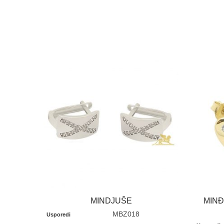
MINDJUŠE
MINĐ
MBZ018
Usporedi