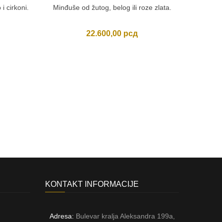
 i cirkoni.
Minđuše od žutog, belog ili roze zlata.
Minđuše
22.600,00
рсд
KONTAKT INFORMACIJE
Adresa:
Bulevar kralja Aleksandra 199a,