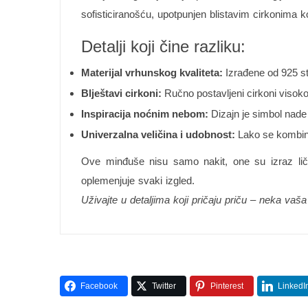
sofisticiranošću, upotpunjen blistavim cirkonima koj
Detalji koji čine razliku:
Materijal vrhunskog kvaliteta:
Izrađene od 925 st
Blještavi cirkoni:
Ručno postavljeni cirkoni visoko
Inspiracija noćnim nebom:
Dizajn je simbol nade
Univerzalna veličina i udobnost:
Lako se kombinuj
Ove minđuše nisu samo nakit, one su izraz lično
oplemenjuje svaki izgled.
Uživajte u detaljima koji pričaju priču – neka vaš
Facebook
Twitter
Pinterest
LinkedI