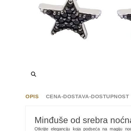
OPIS
CENA-DOSTAVA-DOSTUPNOST
Minđuše od srebra noćn
Otkrijte eleganciju koja podseća na magiju 