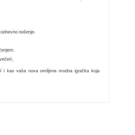
akodnevno nošenje.
ačenjem.
večeri.
 ali i kao vaša nova omiljena modna igračka koja