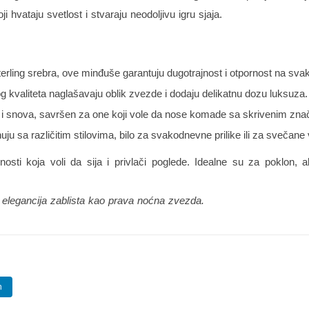
i hvataju svetlost i stvaraju neodoljivu igru sjaja.
erling srebra, ove minđuše garantuju dugotrajnost i otpornost na sv
g kvaliteta naglašavaju oblik zvezde i dodaju delikatnu dozu luksuza.
 i snova, savršen za one koji vole da nose komade sa skrivenim zn
u sa različitim stilovima, bilo za svakodnevne prilike ili za svečane 
sti koja voli da sija i privlači poglede. Idealne su za poklon,
a elegancija zablista kao prava noćna zvezda.
n