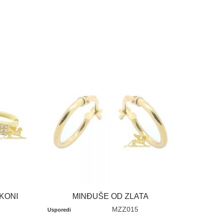
RKONI
MINĐUŠE OD ZLATA
MZZ015
Usporedi
Usporedi