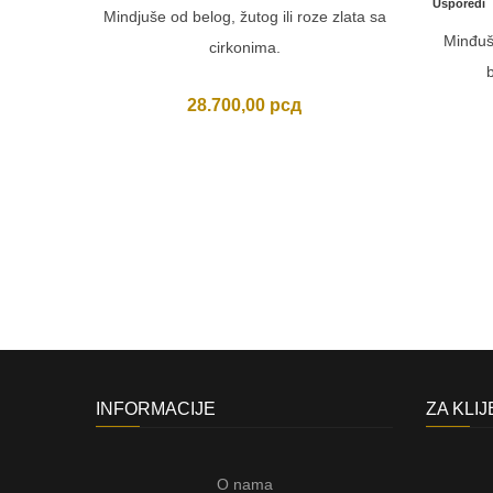
Usporedi
Mindjuše od belog, žutog ili roze zlata sa
Minđuš
cirkonima.
b
28.700,00
рсд
INFORMACIJE
ZA KLI
O nama