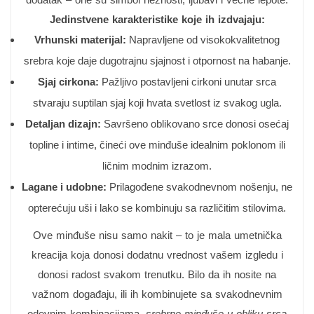
Jedinstvene karakteristike koje ih izdvajaju:
Vrhunski materijal:
Napravljene od visokokvalitetnog
srebra koje daje dugotrajnu sjajnost i otpornost na habanje.
Sjaj cirkona:
Pažljivo postavljeni cirkoni unutar srca
stvaraju suptilan sjaj koji hvata svetlost iz svakog ugla.
Detaljan dizajn:
Savršeno oblikovano srce donosi osećaj
topline i intime, čineći ove minđuše idealnim poklonom ili
ličnim modnim izrazom.
Lagane i udobne:
Prilagođene svakodnevnom nošenju, ne
opterećuju uši i lako se kombinuju sa različitim stilovima.
Ove minđuše nisu samo nakit – to je mala umetnička
kreacija koja donosi dodatnu vrednost vašem izgledu i
donosi radost svakom trenutku. Bilo da ih nosite na
važnom događaju, ili ih kombinujete sa svakodnevnim
odevnim kombinacijama,
srebrne minđuše u obliku srca