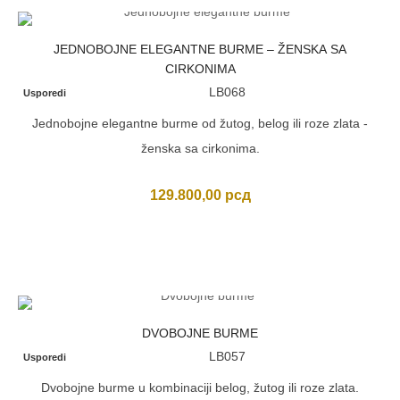
JEDNOBOJNE ELEGANTNE BURME – ŽENSKA SA
CIRKONIMA
LB068
Usporedi
Jednobojne elegantne burme od žutog, belog ili roze zlata -
ženska sa cirkonima.
129.800,00
рсд
DVOBOJNE BURME
LB057
Usporedi
Dvobojne burme u kombinaciji belog, žutog ili roze zlata.