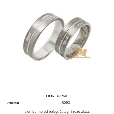
LION BURME
LB093
Usporedi
Lion burme od belog, žutog ili roze zlata.