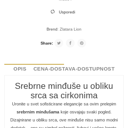
Usporedi
Brend:
Zlatara Lion
Share:
OPIS
CENA-DOSTAVA-DOSTUPNOST
Srebrne minđuše u obliku
srca sa cirkonima
Uronite u svet sofisticirane elegancije sa ovim prelepim
srebrnim minđušama
koje osvajaju svaki pogled.
Dizajnirane u obliku srca, ove minđuše nisu samo modni
dodatak – one su simbol nežnosti, ljubavi i večne lepote.