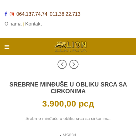
064.137.74.74; 011.38.22.713
O nama
Kontakt
|
SREBRNE MINĐUŠE U OBLIKU SRCA SA
CIRKONIMA
3.900,00
рсд
Srebrne minđuše u obliku srca sa cirkonima.
-
MS034