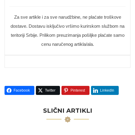
Za sve artikle i za sve narudžbine, ne plaćate troškove
dostave. Dostavu isključivo vršimo kurirskom službom na
teritoriji Srbije. Prilikom preuzimanja pošiljke plaćate samo
cenu naručenog artikla/ala.
Facebook
Twitter
Pinterest
LinkedIn
SLIČNI ARTIKLI