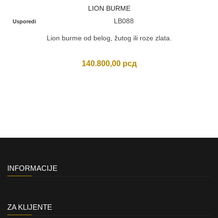
LION BURME
LB088
Usporedi
Lion burme od belog, žutog ili roze zlata.
140.800,00
рсд
INFORMACIJE
ZA KLIJENTE