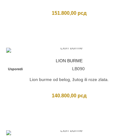
151.800,00
рсд
LION BURME
LB090
Usporedi
Lion burme od belog, žutog ili roze zlata.
140.800,00
рсд