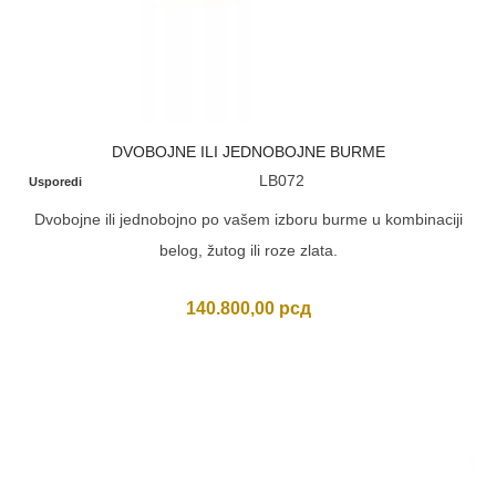
DVOBOJNE ILI JEDNOBOJNE BURME
LB072
Usporedi
Dvobojne ili jednobojno po vašem izboru burme u kombinaciji
belog, žutog ili roze zlata.
140.800,00
рсд