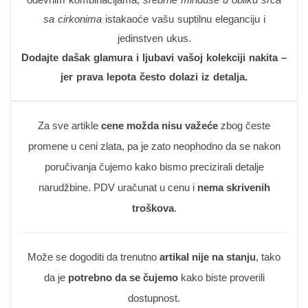
sa cirkonima
istakaoće vašu suptilnu eleganciju i
jedinstven ukus.
Dodajte dašak glamura i ljubavi vašoj kolekciji nakita –
jer prava lepota često dolazi iz detalja.
Za sve artikle
cene možda nisu važeće
zbog česte
promene u ceni zlata, pa je zato neophodno da se nakon
poručivanja čujemo kako bismo precizirali detalje
narudžbine. PDV uračunat u cenu i
nema skrivenih
troškova
.
Može se dogoditi da trenutno
artikal nije na stanju
, tako
da je
potrebno da se čujemo
kako biste proverili
dostupnost.