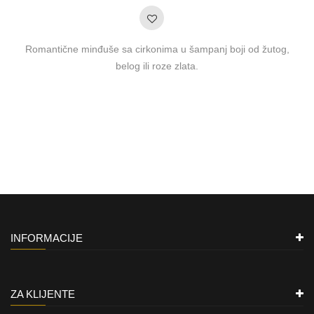
Romantične minđuše sa cirkonima u šampanj boji od žutog,
belog ili roze zlata.
INFORMACIJE
ZA KLIJENTE