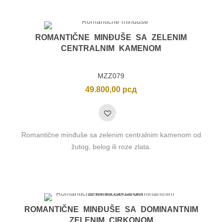
ROMANTIČNE MINĐUŠE SA ZELENIM
CENTRALNIM KAMENOM
MZZ079
49.800,00
рсд
Romantične minđuše sa zelenim centralnim kamenom od
žutog, belog ili roze zlata.
ROMANTIČNE MINĐUŠE SA DOMINANTNIM
ZELENIM CIRKONOM