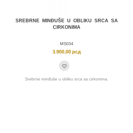
SREBRNE MINĐUŠE U OBLIKU SRCA SA
CIRKONIMA
MS034
3.900,00
рсд
Srebrne minđuše u obliku srca sa cirkonima.
nimalna
ksimalna
na
na