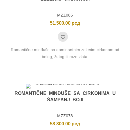
MZZ085
51.500,00
рсд
Romantične minđuše sa dominantnim zelenim cirkonom od
belog, žutog ili roze zlata.
ROMANTIČNE MINĐUŠE SA CIRKONIMA U
ŠAMPANJ BOJI
MZZ078
58.800,00
рсд