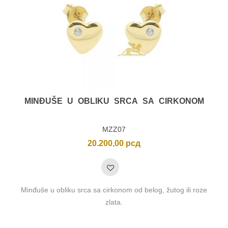
MINĐUŠE U OBLIKU SRCA SA CIRKONOM
MZZ07
20.200,00
рсд
Minđuše u obliku srca sa cirkonom od belog, žutog ili roze
zlata.