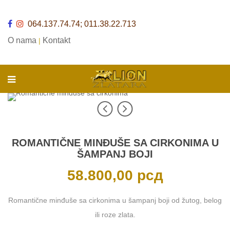
064.137.74.74; 011.38.22.713
O nama
Kontakt
|
ROMANTIČNE MINĐUŠE SA CIRKONIMA U
ŠAMPANJ BOJI
58.800,00
рсд
Romantične minđuše sa cirkonima u šampanj boji od žutog, belog
ili roze zlata.