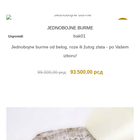
Akcija
JEDNOBOJNE BURME
bak01
Usporedi
Jednobojne burme od belog, roze ili žutog zlata - po Vašem
izboru!
Originalna
Trenutna
93.500,00
рсд
99.000,00
рсд
cena
cena
je
je:
bila:
93.500,00 рсд.
99.000,00 рсд.