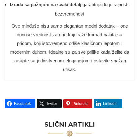
Izrada sa pažnjom na svaki detalj
garantuje dugotrajnost i
bezvremenost
Ove minđuše nisu samo elegantan modni dodatak – one
donose vrednost za one koji traže komad nakita sa
pričom, koji istovremeno odiše klasičnom lepotom i
modernim duhom. Idealne su za sve prilike kada želite da
zasijate sa jedinstvenom elegancijom i ostavite snažan
utisak.
Facebook
Twitter
Pinterest
LinkedIn
SLIČNI ARTIKLI