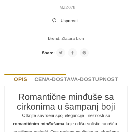
-
MZZ078
Usporedi
Brend:
Zlatara Lion
Share:
OPIS
CENA-DOSTAVA-DOSTUPNOST
Romantične minđuše sa
cirkonima u šampanj boji
Otkrijte savršeni spoj elegancije i nežnosti sa
romantičnim minđušama
koje odišu sofisticiranošću i
suptilnom raskoši. Ove prelepe naušnice su ukrašene