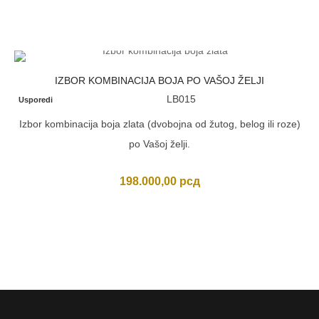
IZBOR KOMBINACIJA BOJA PO VAŠOJ ŽELJI
LB015
Usporedi
Izbor kombinacija boja zlata (dvobojna od žutog, belog ili roze)
po Vašoj želji.
198.000,00
рсд