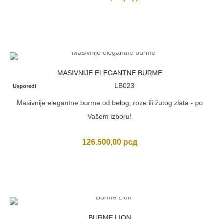
MASIVNIJE ELEGANTNE BURME
LB023
Usporedi
Masivnije elegantne burme od belog, roze ili žutog zlata - po
Vašem izboru!
126.500,00
рсд
BURME LION