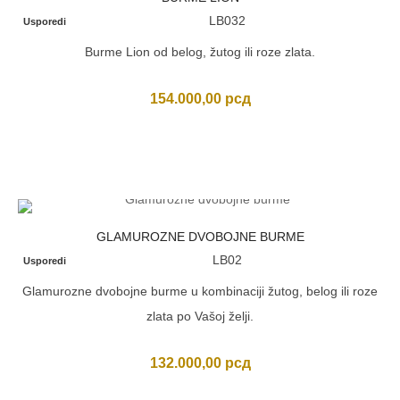
LB032
Usporedi
Burme Lion od belog, žutog ili roze zlata.
154.000,00
рсд
GLAMUROZNE DVOBOJNE BURME
LB02
Usporedi
Glamurozne dvobojne burme u kombinaciji žutog, belog ili roze
zlata po Vašoj želji.
132.000,00
рсд