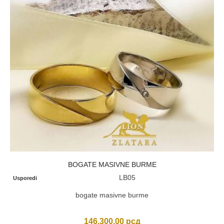
BOGATE MASIVNE BURME
LB05
Usporedi
bogate masivne burme
146.300,00
рсд