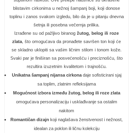
blistavim cirkonima u nežnoj šampanj boji, koji donose
toplinu i zanos svakom izgledu, bilo da je u pitanju dnevna
šetnja ili posebna večernja prilika.
Izrađene su od pažljivo biranog
žutog, belog ili roze
zlata
, što omogućava da pronađete savršen ton koji će
se skladno uklopiti sa vašim ličnim stilom i tonom kože.
Svaki par je finiširan sa posvećenošću i preciznošću, što
rezultira izuzetnim kvalitetom i trajnošću.
Unikatna šampanj nijansa cirkona
daje sofisticirani sjaj
sa toplim, zlatnim refleksijama
Mogućnost izbora između žutog, belog ili roze zlata
omogućava personalizaciju i usklađivanje sa ostalim
nakitom
Romantičan dizajn
koji naglašava ženstvenost i nežnost,
idealan za poklon ili ličnu kolekciju