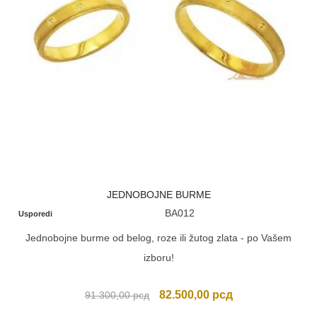
JEDNOBOJNE BURME
BA012
Usporedi
Jednobojne burme od belog, roze ili žutog zlata - po Vašem
izboru!
Originalna
Trenutna
82.500,00
рсд
91.300,00
рсд
cena
cena