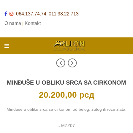
064.137.74.74; 011.38.22.713
O nama
Kontakt
|
MINĐUŠE U OBLIKU SRCA SA CIRKONOM
20.200,00
рсд
Minđuše u obliku srca sa cirkonom od belog, žutog ili roze zlata.
-
MZZ07