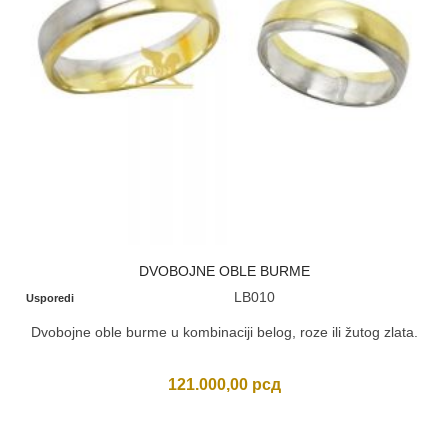
DVOBOJNE OBLE BURME
LB010
Usporedi
Dvobojne oble burme u kombinaciji belog, roze ili žutog zlata.
121.000,00
рсд