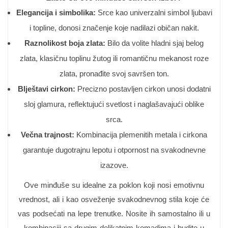
Elegancija i simbolika:
Srce kao univerzalni simbol ljubavi
i topline, donosi značenje koje nadilazi običan nakit.
Raznolikost boja zlata:
Bilo da volite hladni sjaj belog
zlata, klasičnu toplinu žutog ili romantičnu mekanost roze
zlata, pronađite svoj savršen ton.
Blještavi cirkon:
Precizno postavljen cirkon unosi dodatni
sloj glamura, reflektujući svetlost i naglašavajući oblike
srca.
Večna trajnost:
Kombinacija plemenitih metala i cirkona
garantuje dugotrajnu lepotu i otpornost na svakodnevne
izazove.
Ove minđuše su idealne za poklon koji nosi emotivnu
vrednost, ali i kao osveženje svakodnevnog stila koje će
vas podsećati na lepe trenutke. Nosite ih samostalno ili u
kombinaciji sa drugim delikatnim komadima i budite u