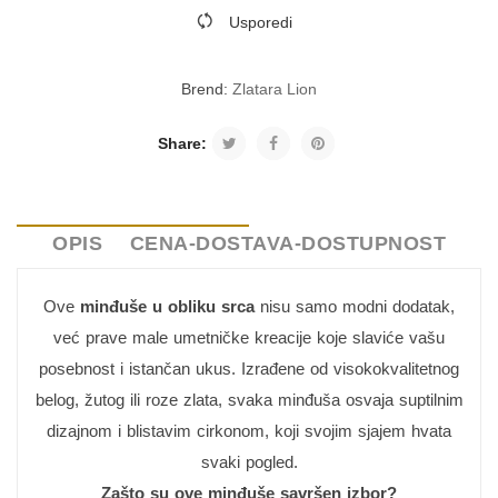
Usporedi
Brend:
Zlatara Lion
Share:
OPIS
CENA-DOSTAVA-DOSTUPNOST
Ove
minđuše u obliku srca
nisu samo modni dodatak,
već prave male umetničke kreacije koje slaviće vašu
posebnost i istančan ukus. Izrađene od visokokvalitetnog
belog, žutog ili roze zlata, svaka minđuša osvaja suptilnim
dizajnom i blistavim cirkonom, koji svojim sjajem hvata
svaki pogled.
Zašto su ove minđuše savršen izbor?