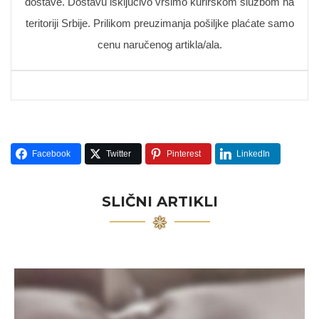
dostave. Dostavu isključivo vršimo kurirskom službom na
teritoriji Srbije. Prilikom preuzimanja pošiljke plaćate samo
cenu naručenog artikla/ala.
Facebook
Twitter
Pinterest
LinkedIn
SLIČNI ARTIKLI