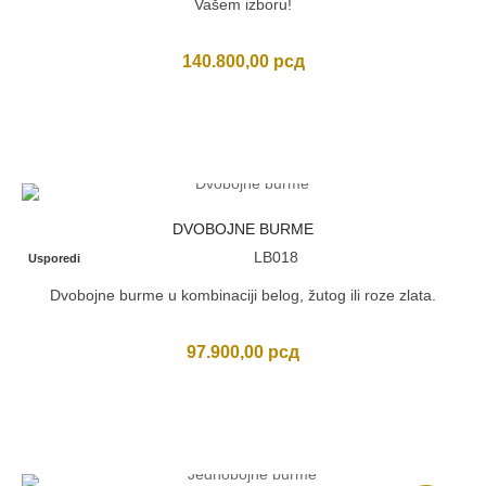
Vašem izboru!
140.800,00
рсд
DVOBOJNE BURME
LB018
Usporedi
Dvobojne burme u kombinaciji belog, žutog ili roze zlata.
97.900,00
рсд