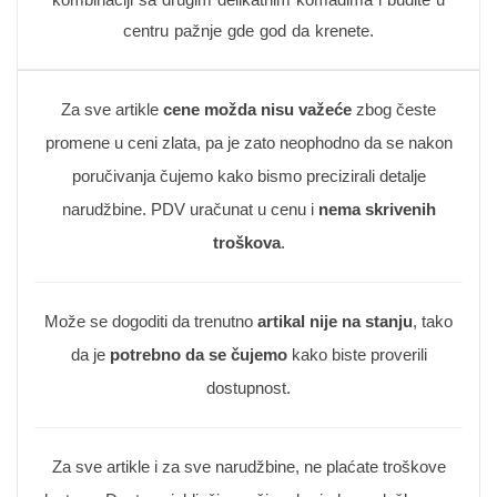
centru pažnje gde god da krenete.
Za sve artikle
cene možda nisu važeće
zbog česte
promene u ceni zlata, pa je zato neophodno da se nakon
poručivanja čujemo kako bismo precizirali detalje
narudžbine. PDV uračunat u cenu i
nema skrivenih
troškova
.
Može se dogoditi da trenutno
artikal nije na stanju
, tako
da je
potrebno da se čujemo
kako biste proverili
dostupnost.
Za sve artikle i za sve narudžbine, ne plaćate troškove