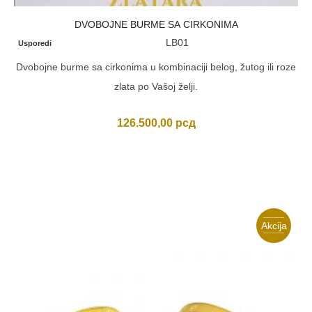
DVOBOJNE BURME SA CIRKONIMA
LB01
Usporedi
Dvobojne burme sa cirkonima u kombinaciji belog, žutog ili roze
zlata po Vašoj želji.
126.500,00
рсд
Akcija