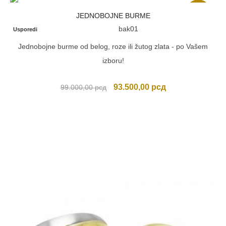
Akcija
JEDNOBOJNE BURME
bak01
Usporedi
Jednobojne burme od belog, roze ili žutog zlata - po Vašem
izboru!
Originalna
Trenutna
93.500,00
рсд
99.000,00
рсд
cena
cena
je
je:
bila:
93.500,00 рсд.
99.000,00 рсд.