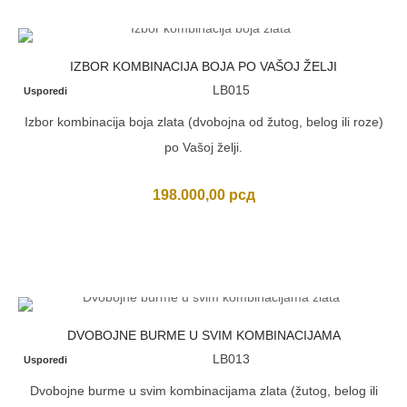
IZBOR KOMBINACIJA BOJA PO VAŠOJ ŽELJI
LB015
Usporedi
Izbor kombinacija boja zlata (dvobojna od žutog, belog ili roze)
po Vašoj želji.
198.000,00
рсд
DVOBOJNE BURME U SVIM KOMBINACIJAMA
LB013
Usporedi
Dvobojne burme u svim kombinacijama zlata (žutog, belog ili