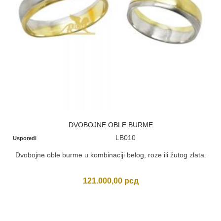
DVOBOJNE OBLE BURME
LB010
Usporedi
Dvobojne oble burme u kombinaciji belog, roze ili žutog zlata.
121.000,00
рсд