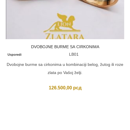
DVOBOJNE BURME SA CIRKONIMA
LB01
Usporedi
Dvobojne burme sa cirkonima u kombinaciji belog, žutog ili roze
zlata po Vašoj želji.
126.500,00
рсд