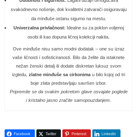
Udobnost i sigurnost:
Lagani dizajn omogućava
svakodnevno nošenje, dok kvalitetni zatvarači osiguravaju
da minđuše ostanu sigurno na mestu.
Univerzalna privlačnost:
Idealne su za poklon voljenoj
osobi ili kao dopuna ličnoj kolekciji nakita.
Ove minđuše nisu samo modni dodatak – one su izraz
vaše ličnosti i sofisticiranosti. Bilo da želite da istaknete
nežan ženski detalj ili dodate diskretan luksuz svom
izgledu,
zlatne minđuše sa cirkonima
u bilo kojoj od tri
boje zlata predstavljaju savršen izbor.
Pripremite se da svakim pokretom glave osvajate poglede
i kristalno jasno zračite samopouzdanjem.
Facebook
Twitter
Pinterest
LinkedIn