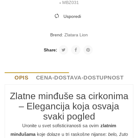
-
MBZ031
Usporedi
Brend:
Zlatara Lion
Share:
OPIS
CENA-DOSTAVA-DOSTUPNOST
Zlatne minđuše sa cirkonima
– Elegancija koja osvaja
svaki pogled
Uronite u svet sofisticiranosti sa ovim
zlatnim
minđušama
koje dolaze u tri raskošne nijanse:
belo, žuto