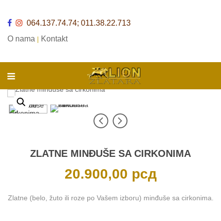
064.137.74.74; 011.38.22.713
O nama
Kontakt
|
ZLATNE MINĐUŠE SA CIRKONIMA
20.900,00
рсд
Zlatne (belo, žuto ili roze po Vašem izboru) minđuše sa cirkonima.