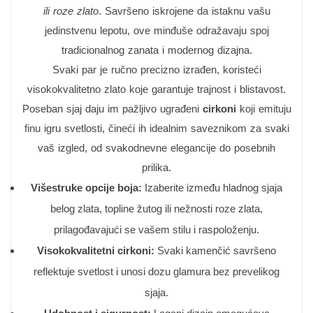
ili roze zlato
. Savršeno iskrojene da istaknu vašu
jedinstvenu lepotu, ove minđuše odražavaju spoj
tradicionalnog zanata i modernog dizajna.
Svaki par je ručno precizno izrađen, koristeći
visokokvalitetno zlato koje garantuje trajnost i blistavost.
Poseban sjaj daju im pažljivo ugrađeni
cirkoni
koji emituju
finu igru svetlosti, čineći ih idealnim saveznikom za svaki
vaš izgled, od svakodnevne elegancije do posebnih
prilika.
Višestruke opcije boja:
Izaberite između hladnog sjaja
belog zlata, topline žutog ili nežnosti roze zlata,
prilagođavajući se vašem stilu i raspoloženju.
Visokokvalitetni cirkoni:
Svaki kamenčić savršeno
reflektuje svetlost i unosi dozu glamura bez prevelikog
sjaja.