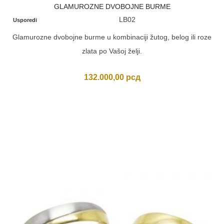
GLAMUROZNE DVOBOJNE BURME
LB02
Usporedi
Glamurozne dvobojne burme u kombinaciji žutog, belog ili roze
zlata po Vašoj želji.
132.000,00
рсд