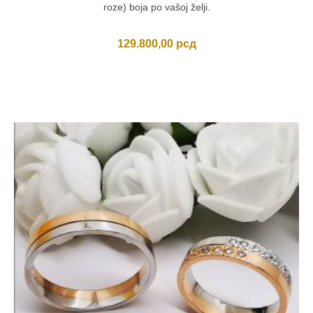
roze) boja po vašoj želji.
129.800,00
рсд