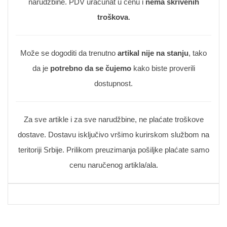
narudžbine. PDV uračunat u cenu i
nema skrivenih
troškova
.
Može se dogoditi da trenutno
artikal nije na stanju
, tako
da je
potrebno da se čujemo
kako biste proverili
dostupnost.
Za sve artikle i za sve narudžbine, ne plaćate troškove
dostave. Dostavu isključivo vršimo kurirskom službom na
teritoriji Srbije. Prilikom preuzimanja pošiljke plaćate samo
cenu naručenog artikla/ala.