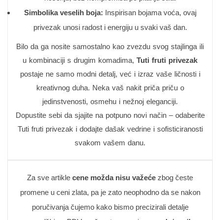
Simbolika veselih boja:
Inspirisan bojama voća, ovaj
privezak unosi radost i energiju u svaki vaš dan.
Bilo da ga nosite samostalno kao zvezdu svog stajlinga ili
u kombinaciji s drugim komadima,
Tuti fruti privezak
postaje ne samo modni detalj, već i izraz vaše ličnosti i
kreativnog duha. Neka vaš nakit priča priču o
jedinstvenosti, osmehu i nežnoj eleganciji.
Dopustite sebi da sjajite na potpuno novi način – odaberite
Tuti fruti privezak i dodajte dašak vedrine i sofisticiranosti
svakom vašem danu.
Za sve artikle
cene možda nisu važeće
zbog česte
promene u ceni zlata, pa je zato neophodno da se nakon
poručivanja čujemo kako bismo precizirali detalje