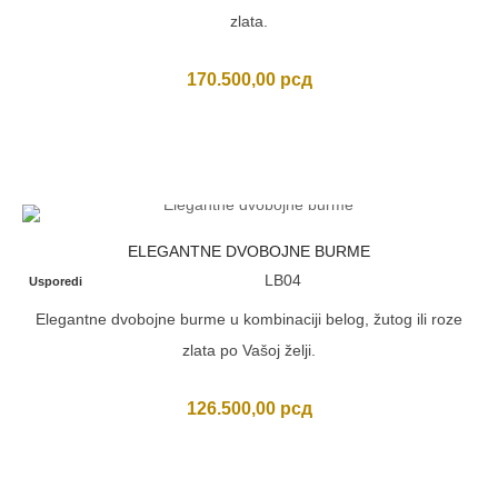
zlata.
170.500,00
рсд
ELEGANTNE DVOBOJNE BURME
LB04
Usporedi
Elegantne dvobojne burme u kombinaciji belog, žutog ili roze
zlata po Vašoj želji.
126.500,00
рсд