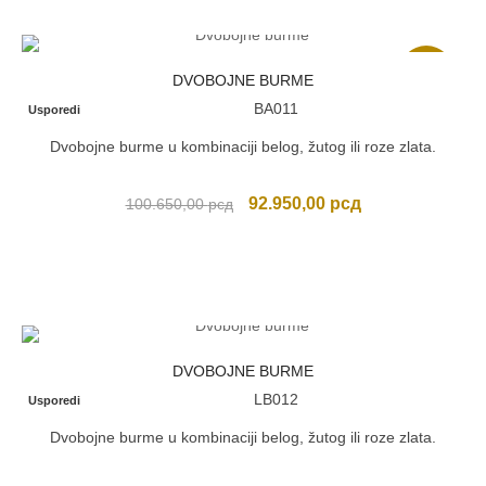
Akcija
DVOBOJNE BURME
BA011
Usporedi
Dvobojne burme u kombinaciji belog, žutog ili roze zlata.
Originalna
Trenutna
92.950,00
рсд
100.650,00
рсд
cena
cena
je
je:
bila:
92.950,00 рсд.
100.650,00 рсд.
DVOBOJNE BURME
LB012
Usporedi
Dvobojne burme u kombinaciji belog, žutog ili roze zlata.