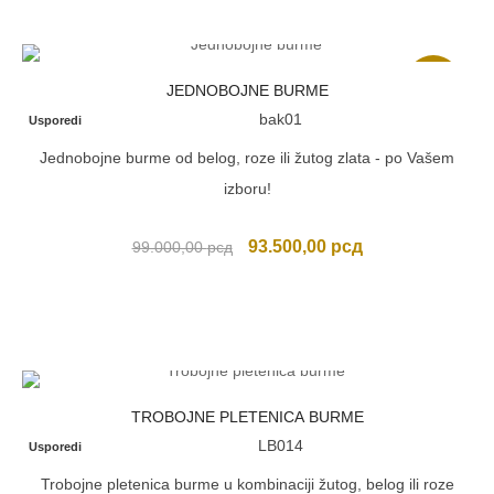
Akcija
JEDNOBOJNE BURME
bak01
Usporedi
Jednobojne burme od belog, roze ili žutog zlata - po Vašem
izboru!
Originalna
Trenutna
93.500,00
рсд
99.000,00
рсд
cena
cena
je
je:
bila:
93.500,00 рсд.
99.000,00 рсд.
TROBOJNE PLETENICA BURME
LB014
Usporedi
Trobojne pletenica burme u kombinaciji žutog, belog ili roze