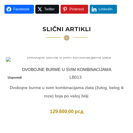
Facebook
Twitter
Pinterest
LinkedIn
SLIČNI ARTIKLI
DVOBOJNE BURME U SVIM KOMBINACIJAMA
LB013
Usporedi
Dvobojne burme u svim kombinacijama zlata (žutog, belog ili
roze) boja po vašoj želji.
129.800,00
рсд