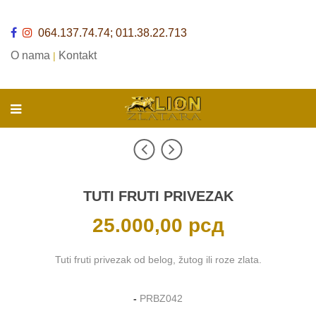
064.137.74.74; 011.38.22.713
O nama
Kontakt
|
TUTI FRUTI PRIVEZAK
25.000,00
рсд
Tuti fruti privezak od belog, žutog ili roze zlata.
-
PRBZ042