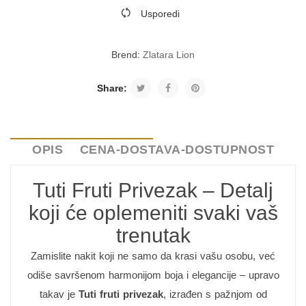
Usporedi
Brend:
Zlatara Lion
Share:
OPIS
CENA-DOSTAVA-DOSTUPNOST
Tuti Fruti Privezak – Detalj
koji će oplemeniti svaki vaš
trenutak
Zamislite nakit koji ne samo da krasi vašu osobu, već
odiše savršenom harmonijom boja i elegancije – upravo
takav je
Tuti fruti privezak
, izrađen s pažnjom od