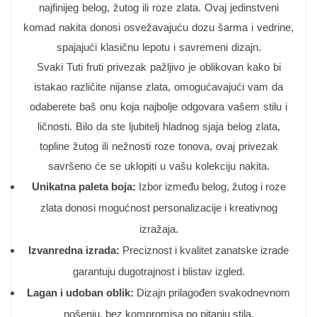
najfinijeg belog, žutog ili roze zlata. Ovaj jedinstveni
komad nakita donosi osvežavajuću dozu šarma i vedrine,
spajajući klasičnu lepotu i savremeni dizajn.
Svaki Tuti fruti privezak pažljivo je oblikovan kako bi
istakao različite nijanse zlata, omogućavajući vam da
odaberete baš onu koja najbolje odgovara vašem stilu i
ličnosti. Bilo da ste ljubitelj hladnog sjaja belog zlata,
topline žutog ili nežnosti roze tonova, ovaj privezak
savršeno će se uklopiti u vašu kolekciju nakita.
Unikatna paleta boja:
Izbor između belog, žutog i roze
zlata donosi mogućnost personalizacije i kreativnog
izražaja.
Izvanredna izrada:
Preciznost i kvalitet zanatske izrade
garantuju dugotrajnost i blistav izgled.
Lagan i udoban oblik:
Dizajn prilagođen svakodnevnom
nošenju, bez kompromisa po pitanju stila.