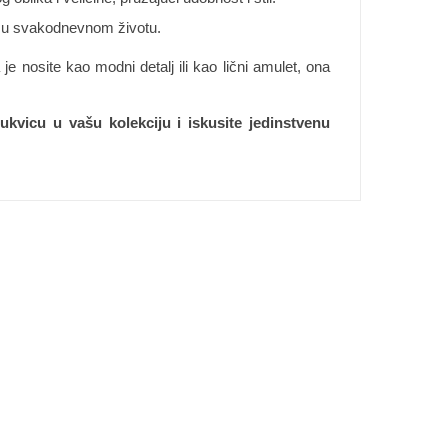
te u svakodnevnom životu.
je nosite kao modni detalj ili kao lični amulet, ona
ukvicu u vašu kolekciju i iskusite jedinstvenu