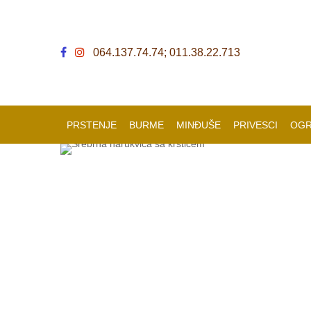
064.137.74.74; 011.38.22.713
PRSTENJE
BURME
MINĐUŠE
PRIVESCI
OGR