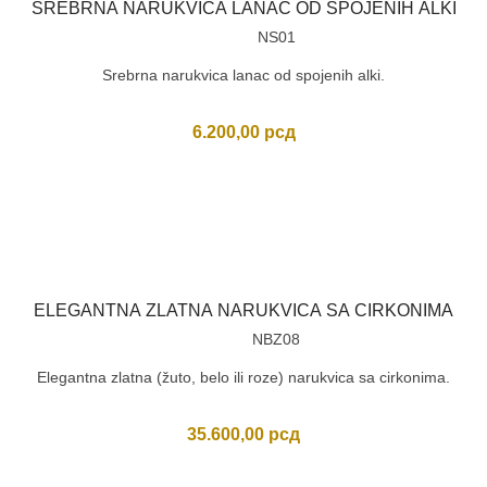
SREBRNA NARUKVICA LANAC OD SPOJENIH ALKI
NS01
Srebrna narukvica lanac od spojenih alki.
6.200,00
рсд
ELEGANTNA ZLATNA NARUKVICA SA CIRKONIMA
NBZ08
Elegantna zlatna (žuto, belo ili roze) narukvica sa cirkonima.
35.600,00
рсд