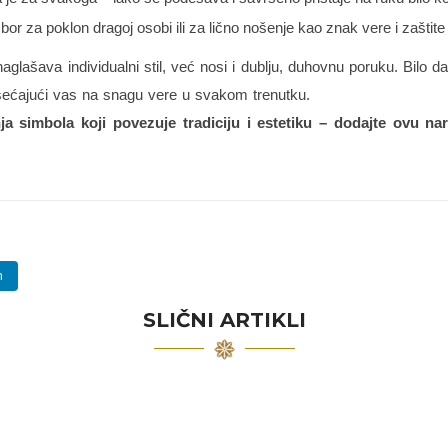
bor za poklon dragoj osobi ili za lično nošenje kao znak vere i zašti
lašava individualni stil, već nosi i dublju, duhovnu poruku. Bilo da 
dsećajući vas na snagu vere u svakom trenutku.
a simbola koji povezuje tradiciju i estetiku – dodajte ovu nar
n
SLIČNI ARTIKLI