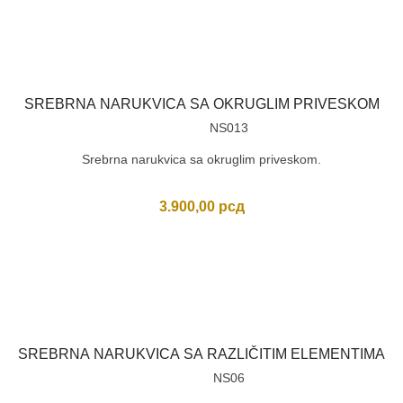
SREBRNA NARUKVICA SA OKRUGLIM PRIVESKOM
NS013
Srebrna narukvica sa okruglim priveskom.
3.900,00
рсд
SREBRNA NARUKVICA SA RAZLIČITIM ELEMENTIMA
NS06