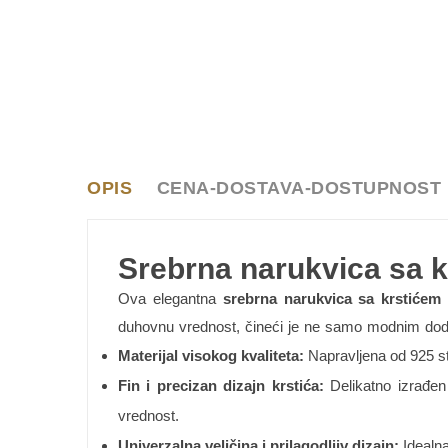
OPIS
CENA-DOSTAVA-DOSTUPNOST
Srebrna narukvica sa 
Ova elegantna
srebrna narukvica sa krstićem
p
duhovnu vrednost, čineći je ne samo modnim dod
Materijal visokog kvaliteta:
Napravljena od 925 ster
Fin i precizan dizajn krstića:
Delikatno izrađen
vrednost.
Univerzalna veličina i prilagodljiv dizajn:
Idealna