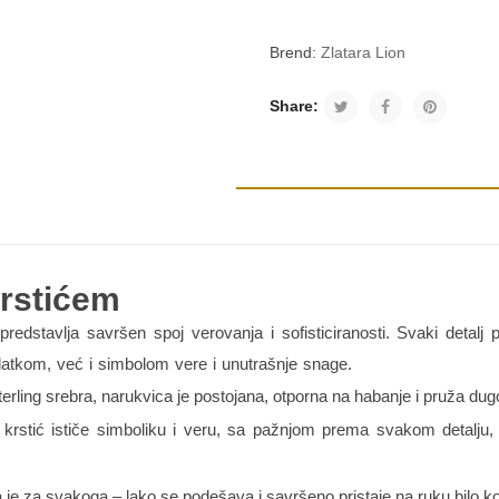
Brend:
Zlatara Lion
Share:
krstićem
redstavlja savršen spoj verovanja i sofisticiranosti. Svaki detalj 
atkom, već i simbolom vere i unutrašnje snage.
ling srebra, narukvica je postojana, otporna na habanje i pruža dugotra
 krstić ističe simboliku i veru, sa pažnjom prema svakom detalju
 je za svakoga – lako se podešava i savršeno pristaje na ruku bilo kog o