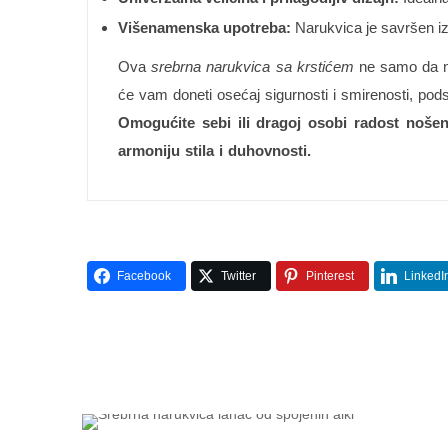
Višenamenska upotreba:
Narukvica je savršen iz
Ova
srebrna narukvica sa krstićem
ne samo da nag
će vam doneti osećaj sigurnosti i smirenosti, po
Omogućite sebi ili dragoj osobi radost nošenj
armoniju stila i duhovnosti.
Facebook
Twitter
Pinterest
LinkedI