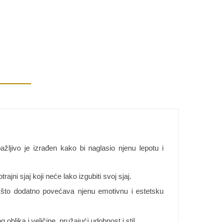
pažljivo je izrađen kako bi naglasio njenu lepotu i
jni sjaj koji neće lako izgubiti svoj sjaj.
, što dodatno povećava njenu emotivnu i estetsku
blika i veličine, pružajući udobnost i stil.