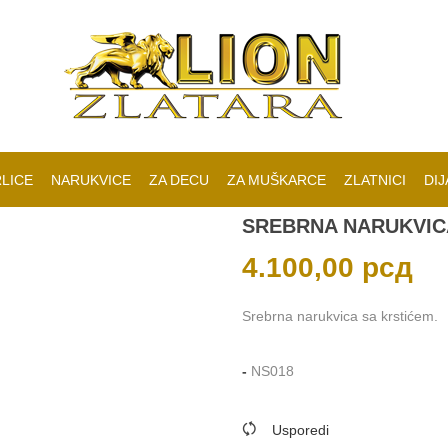
LICE
NARUKVICE
ZA DECU
ZA MUŠKARCE
ZLATNICI
DIJ
SREBRNA NARUKVIC
4.100,00
рсд
Srebrna narukvica sa krstićem.
-
NS018
Usporedi