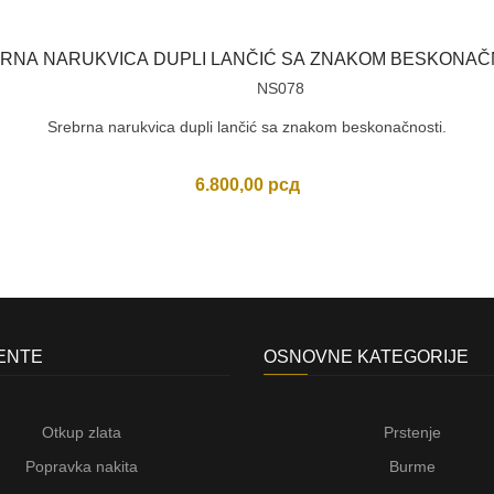
RNA NARUKVICA DUPLI LANČIĆ SA ZNAKOM BESKONAČ
NS078
Srebrna narukvica dupli lančić sa znakom beskonačnosti.
6.800,00
рсд
JENTE
OSNOVNE KATEGORIJE
Otkup zlata
Prstenje
Popravka nakita
Burme