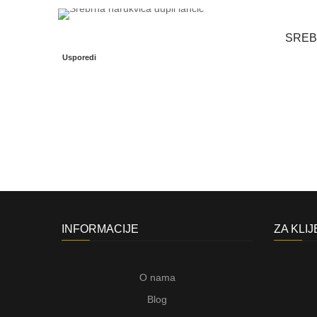
SREB
Usporedi
INFORMACIJE
ZA KLI
O nama
Blog