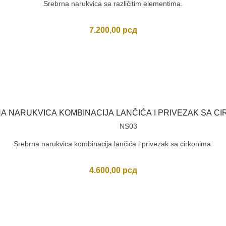
Srebrna narukvica sa različitim elementima.
7.200,00
рсд
 NARUKVICA KOMBINACIJA LANČIĆA I PRIVEZAK SA C
NS03
Srebrna narukvica kombinacija lančića i privezak sa cirkonima.
4.600,00
рсд