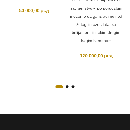
savršenstvo - po porudžbini
54.000,00
рсд
možemo da ga izradimo i od
žutog ili roze zlata, sa
brilijantom ili nekim drugim
dragim kamenom.
120.000,00
рсд