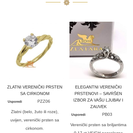
ZLATNI VERENIČKI PRSTEN
ELEGANTNI VERENIČKI
SA CIRKONOM
PRSTENOVI – SAVRŠEN
IZBOR ZA VAŠU LJUBAV I
PZZ06
Usporedi
ZAUVEK
Zlatni (belo, žuto ili roze),
PB03
Usporedi
uvijen, verenički prsten sa
Verenički prsten sa briljantima
cirkonom.
0,17 ct VS/GH neprolazno