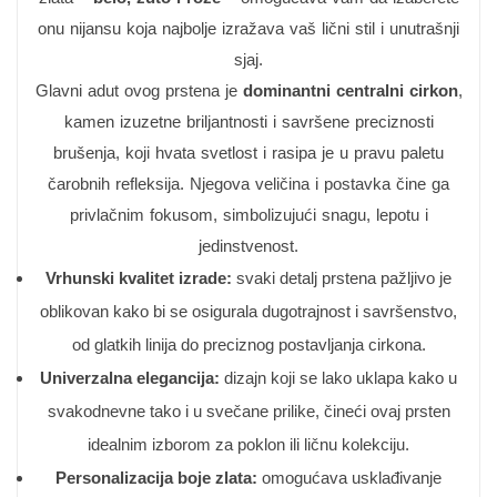
onu nijansu koja najbolje izražava vaš lični stil i unutrašnji
sjaj.
Glavni adut ovog prstena je
dominantni centralni cirkon
,
kamen izuzetne briljantnosti i savršene preciznosti
brušenja, koji hvata svetlost i rasipa je u pravu paletu
čarobnih refleksija. Njegova veličina i postavka čine ga
privlačnim fokusom, simbolizujući snagu, lepotu i
jedinstvenost.
Vrhunski kvalitet izrade:
svaki detalj prstena pažljivo je
oblikovan kako bi se osigurala dugotrajnost i savršenstvo,
od glatkih linija do preciznog postavljanja cirkona.
Univerzalna elegancija:
dizajn koji se lako uklapa kako u
svakodnevne tako i u svečane prilike, čineći ovaj prsten
idealnim izborom za poklon ili ličnu kolekciju.
Personalizacija boje zlata:
omogućava usklađivanje