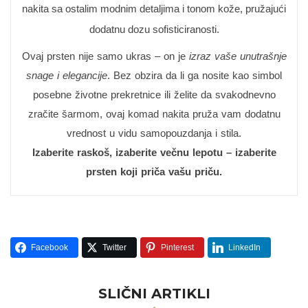
nakita sa ostalim modnim detaljima i tonom kože, pružajući
dodatnu dozu sofisticiranosti.
Ovaj prsten nije samo ukras – on je
izraz vaše unutrašnje
snage i elegancije
. Bez obzira da li ga nosite kao simbol
posebne životne prekretnice ili želite da svakodnevno
zračite šarmom, ovaj komad nakita pruža vam dodatnu
vrednost u vidu samopouzdanja i stila.
Izaberite raskoš, izaberite večnu lepotu – izaberite
prsten koji priča vašu priču.
Facebook
Twitter
Pinterest
LinkedIn
SLIČNI ARTIKLI