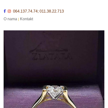
064.137.74.74; 011.38.22.713
O nama
Kontakt
|