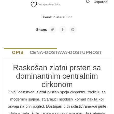
Usporedi
Dodaj na listu želja
Brend:
Zlatara Lion
Share:
OPIS
CENA-DOSTAVA-DOSTUPNOST
Raskošan zlatni prsten sa
dominantnim centralnim
cirkonom
Ovaj jedinstveni
zlatni prsten
spaja elegantnu tradiciju sa
modernim sjajem, stvarajući neodoljiv komad nakita koji
osvaja na prvi pogled. Dostupan u tri sofisticirane varijante
zlata –
belo, žuto i roze
– omogućava vam da izaberete