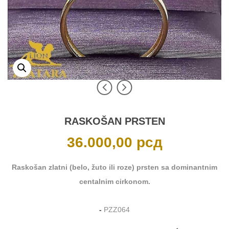
RASKOŠAN PRSTEN
36.000,00
рсд
Raskošan zlatni (belo, žuto ili roze) prsten sa dominantnim
centalnim cirkonom.
-
PZZ064