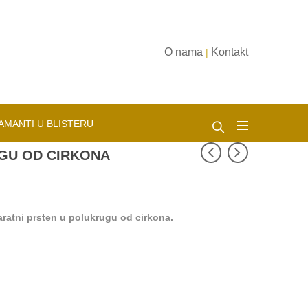
O nama
Kontakt
|
AMANTI U BLISTERU
GU OD CIRKONA
 karatni prsten u polukrugu od cirkona.