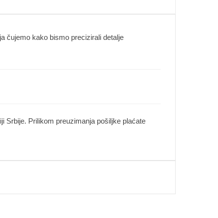
 čujemo kako bismo precizirali detalje
i Srbije. Prilikom preuzimanja pošiljke plaćate