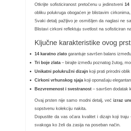
Otkrijte sofisticiranost pretočenu u jedinstveni
14 
obliku polukruga obogaćen je blistavim cirkonima
Svaki detalj pažljivo je osmišljen da naglasi ne 
Blistavi cirkoni reflektuju svetlost na sofisticiran 
Ključne karakteristike ovog prs
14 karatno zlato
garantuje savršen balans između 
Tri boje zlata
– birajte između poznatog žutog, mod
Unikatni polukružni dizajn
koji prati prirodni oblik
Cirkoni vrhunskog sjaja
koji oponašaju elegantan 
Bezvremenost i svestranost
– savršen dodatak 
Ovaj prsten nije samo modni detalj, već
izraz un
sopstvenu kolekciju nakita.
Dopustite da vas očara kvalitet i dizajn koji traju
svakoga ko želi da zasija na poseban način.