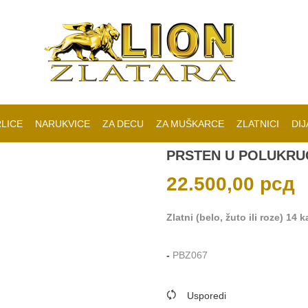
LICE
NARUKVICE
ZA DECU
ZA MUŠKARCE
ZLATNICI
DIJ
PRSTEN U POLUKRU
22.500,00
рсд
Zlatni (belo, žuto ili roze) 14
-
PBZ067
Usporedi