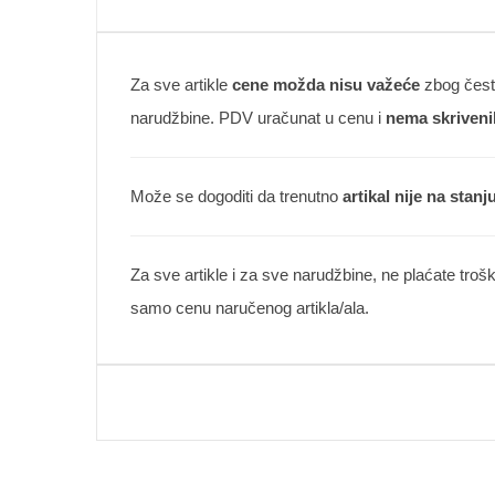
Za sve artikle
cene možda nisu važeće
zbog česte
narudžbine. PDV uračunat u cenu i
nema skriveni
Može se dogoditi da trenutno
artikal nije na stanj
Za sve artikle i za sve narudžbine, ne plaćate troš
samo cenu naručenog artikla/ala.