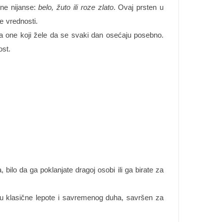
šne nijanse:
belo, žuto ili roze zlato
. Ovaj prsten u
e vrednosti.
 za one koji žele da se svaki dan osećaju posebno.
ost.
bilo da ga poklanjate dragoj osobi ili ga birate za
u klasične lepote i savremenog duha, savršen za