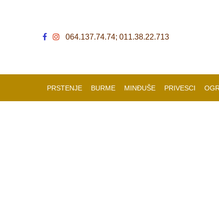
064.137.74.74; 011.38.22.713
PRSTENJE
BURME
MINĐUŠE
PRIVESCI
OGR