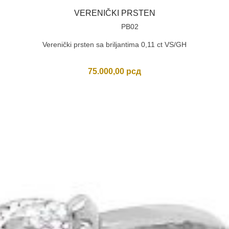
VERENIČKI PRSTEN
PB02
Verenički prsten sa briljantima 0,11 ct VS/GH
75.000,00
рсд