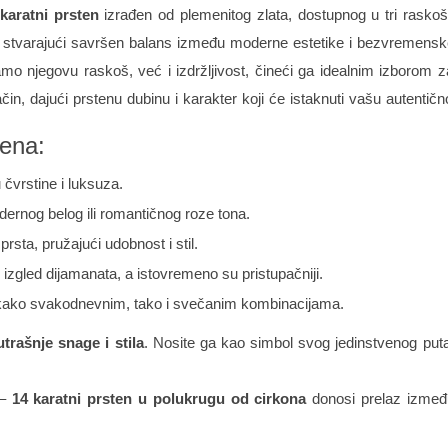
karatni prsten
izrađen od plemenitog zlata, dostupnog u tri rasko
, stvarajući savršen balans između moderne estetike i bezvremensk
samo njegovu raskoš, već i izdržljivost, čineći ga idealnim izborom
način, dajući prstenu dubinu i karakter koji će istaknuti vašu autentičn
tena:
čvrstine i luksuza.
ernog belog ili romantičnog roze tona.
 prsta, pružajući udobnost i stil.
izgled dijamanata, a istovremeno su pristupačniji.
kako svakodnevnim, tako i svečanim kombinacijama.
utrašnje snage i stila
. Nosite ga kao simbol svog jedinstvenog puta, 
 –
14 karatni prsten u polukrugu od cirkona
donosi prelaz izmeđ