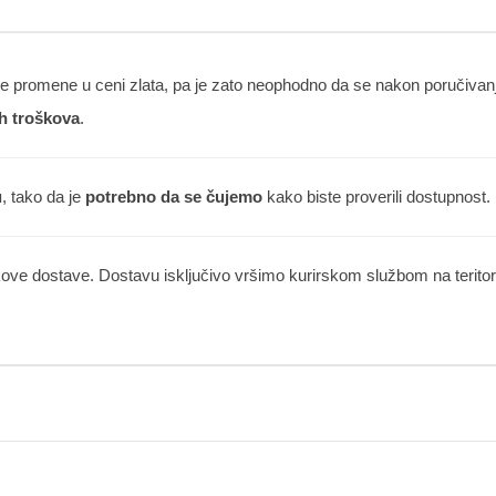
 promene u ceni zlata, pa je zato neophodno da se nakon poručivanja
h troškova
.
u
, tako da je
potrebno da se čujemo
kako biste proverili dostupnost.
kove dostave. Dostavu isključivo vršimo kurirskom službom na teritorij