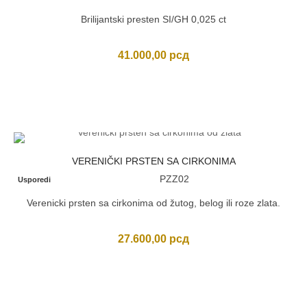
Brilijantski presten SI/GH 0,025 ct
41.000,00
рсд
VERENIČKI PRSTEN SA CIRKONIMA
PZZ02
Usporedi
Verenicki prsten sa cirkonima od žutog, belog ili roze zlata.
27.600,00
рсд