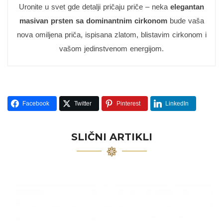
Uronite u svet gde detalji pričaju priče – neka
elegantan
masivan prsten sa dominantnim cirkonom
bude vaša
nova omiljena priča, ispisana zlatom, blistavim cirkonom i
vašom jedinstvenom energijom.
Facebook
Twitter
Pinterest
LinkedIn
SLIČNI ARTIKLI