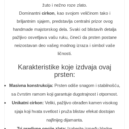
žuto i nežno roze zlato.
Dominantni
cirkon
, kao svojom veličinom tako i
briljantnim sjajem, predstavlja centralni prizor ovog
handmade majstorskog dela. Svaki od blistavih detalja
pažljivo osvetljava vašu ruku, čineći da prsten postane
neizostavan deo vašeg modnog izraza i simbol vaše
ličnosti.
Karakteristike koje izdvaja ovaj
prsten:
Masivna konstrukcija:
Prsten odiše snagom i stabilnošću,
sa čvrstim ramom koji garantuje dugotrajnost i otpornost.
Unikatni cirkon:
Veliki, pažljivo obrađen kamen visokog
sjaja koji hvata svetlost i pruža blistav efekat dostojan
najfinijeg dijamanta.
Tri predivne opcije zlata:
Izaberite između hladne