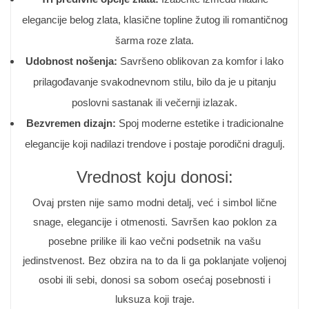
elegancije belog zlata, klasične topline žutog ili romantičnog
šarma roze zlata.
Udobnost nošenja:
Savršeno oblikovan za komfor i lako
prilagođavanje svakodnevnom stilu, bilo da je u pitanju
poslovni sastanak ili večernji izlazak.
Bezvremen dizajn:
Spoj moderne estetike i tradicionalne
elegancije koji nadilazi trendove i postaje porodični dragulj.
Vrednost koju donosi:
Ovaj prsten nije samo modni detalj, već i simbol lične
snage, elegancije i otmenosti. Savršen kao poklon za
posebne prilike ili kao večni podsetnik na vašu
jedinstvenost. Bez obzira na to da li ga poklanjate voljenoj
osobi ili sebi, donosi sa sobom osećaj posebnosti i
luksuza koji traje.