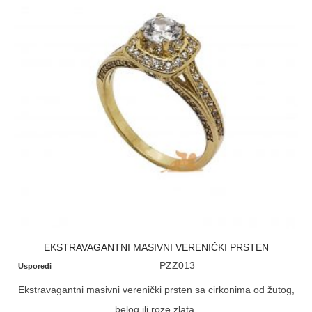
EKSTRAVAGANTNI MASIVNI VERENIČKI PRSTEN
PZZ013
Usporedi
Ekstravagantni masivni verenički prsten sa cirkonima od žutog,
belog ili roze zlata.