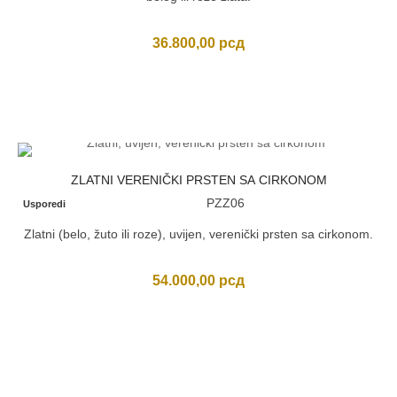
36.800,00
рсд
ZLATNI VERENIČKI PRSTEN SA CIRKONOM
PZZ06
Usporedi
Zlatni (belo, žuto ili roze), uvijen, verenički prsten sa cirkonom.
54.000,00
рсд