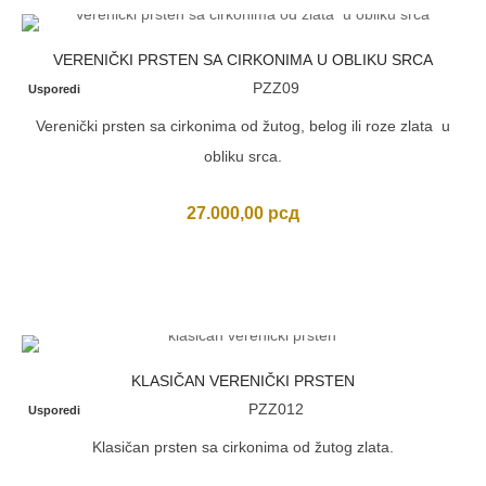
VERENIČKI PRSTEN SA CIRKONIMA U OBLIKU SRCA
PZZ09
Usporedi
Verenički prsten sa cirkonima od žutog, belog ili roze zlata u
obliku srca.
27.000,00
рсд
KLASIČAN VERENIČKI PRSTEN
PZZ012
Usporedi
Klasičan prsten sa cirkonima od žutog zlata.