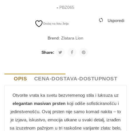
-
PBZ065
Usporedi
Dodaj na listu želja
Brend:
Zlatara Lion
Share:
OPIS
CENA-DOSTAVA-DOSTUPNOST
Otvorite vrata ka svetu bezvremenog stila i luksuza uz
elegantan masivan prsten
koji odiše sofisticiranošću i
jedinstvenošću. Ovaj prsten nije samo komad nakita – to
je izjava, iskustvo, emocija utkane u svaki detalj, izrađen
sa izuzetnom pažnjom u tri raskošne varijante zlata: belo,