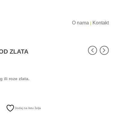
O nama
Kontakt
|
OD ZLATA
 ili roze zlata.
Dodaj na listu želja