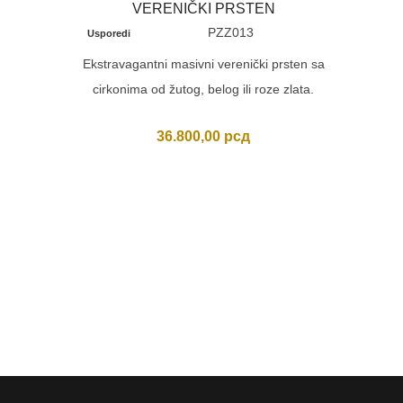
VERENIČKI PRSTEN
Usporedi
PZZ013
Usporedi
Bril
Ekstravagantni masivni verenički prsten sa
cirkonima od žutog, belog ili roze zlata.
36.800,00
рсд