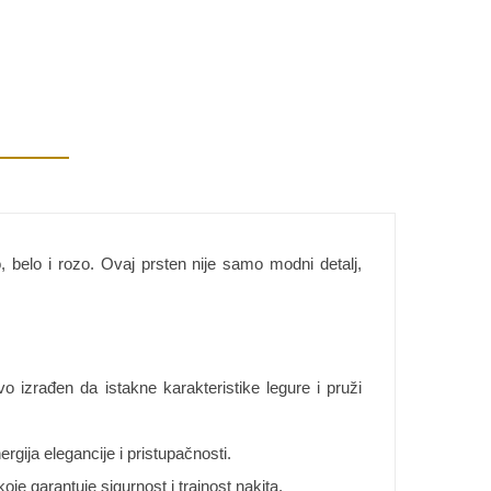
o, belo i rozo. Ovaj prsten nije samo modni detalj,
ivo izrađen da istakne karakteristike legure i pruži
gija elegancije i pristupačnosti.
oje garantuje sigurnost i trajnost nakita.