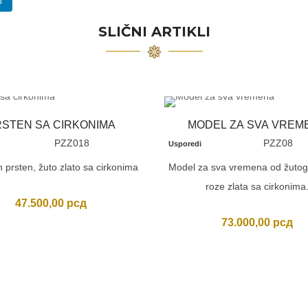
n
SLIČNI ARTIKLI
STEN SA CIRKONIMA
MODEL ZA SVA VREM
PZZ018
PZZ08
Usporedi
 prsten, žuto zlato sa cirkonima
Model za sva vremena od žutog, 
roze zlata sa cirkonima
47.500,00
рсд
73.000,00
рсд