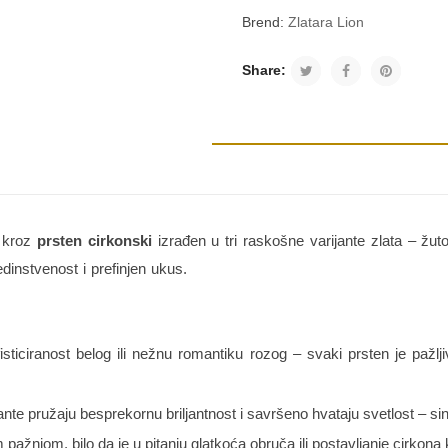
Brend:
Zlatara Lion
Share:
a kroz
prsten cirkonski
izrađen u tri raskošne varijante zlata – žut
instvenost i prefinjen ukus.
fisticiranost belog ili nežnu romantiku rozog – svaki prsten je pažlj
e pružaju besprekornu briljantnost i savršeno hvataju svetlost – siner
pažnjom, bilo da je u pitanju glatkoća obruča ili postavljanje cirkona k