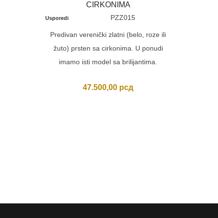
CIRKONIMA
PZZ015
Usporedi
Predivan verenički zlatni (belo, roze ili
žuto) prsten sa cirkonima. U ponudi
imamo isti model sa brilijantima.
47.500,00
рсд