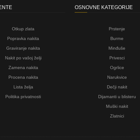
JENTE
OSNOVNE KATEGORIJE
Otkup zlata
Prstenje
Popravka nakita
Burme
Graviranje nakita
Minđuše
Nakit po vašoj želji
Privesci
Zamena nakita
Ogrlice
Procena nakita
Narukvice
Lista želja
Dečji nakit
Politika privatnosti
Dijamanti u blisteru
Muški nakit
Zlatnici