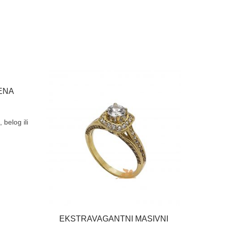
ENA
belog ili
.
EKSTRAVAGANTNI MASIVNI
B