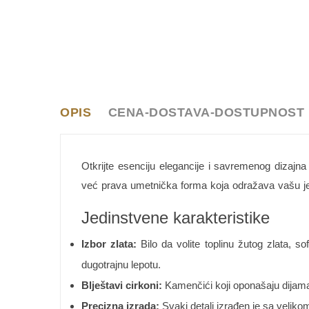
OPIS
CENA-DOSTAVA-DOSTUPNOST
Otkrijte esenciju elegancije i savremenog dizajn
već prava umetnička forma koja odražava vašu jed
Jedinstvene karakteristike
Izbor zlata:
Bilo da volite toplinu žutog zlata, so
dugotrajnu lepotu.
Blještavi cirkoni:
Kamenčići koji oponašaju dijamant
Precizna izrada:
Svaki detalj izrađen je sa velikom 