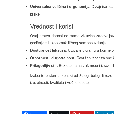
Univerzalna veličina i ergonomija:
Dizajniran da
prilike.
Vrednost i koristi
Ovaj prsten donosi ne samo vizuelno zadovoljstv
godišnjice ili kao znak ličnog samopouzdanja.
Dostupnost luksuza:
Uživajte u glamuru koji ne op
Otpornost i dugotrajnost:
Savršen izbor za one koj
Prilagodljiv stil:
Bez obzira na vaš modni izraz – kl
Izaberite prsten cirkonski od žutog, belog ili roz
izuzetnosti, kvaliteta i večne lepote.