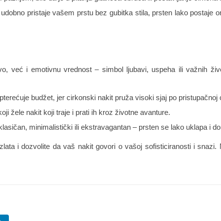
 udobno pristaje vašem prstu bez gubitka stila, prsten lako postaje
o, već i emotivnu vrednost – simbol ljubavi, uspeha ili važnih živ
terećuje budžet, jer cirkonski nakit pruža visoki sjaj po pristupačnoj 
i žele nakit koji traje i prati ih kroz životne avanture.
asičan, minimalistički ili ekstravagantan – prsten se lako uklapa i do
e zlata i dozvolite da vaš nakit govori o vašoj sofisticiranosti i sna