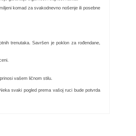
 omiljeni komad za svakodnevno nošenje ili posebne
otnih trenutaka. Savršen je poklon za rođendane,
ceni.
prinosi vašem ličnom stilu.
zi. Neka svaki pogled prema vašoj ruci bude potvrda