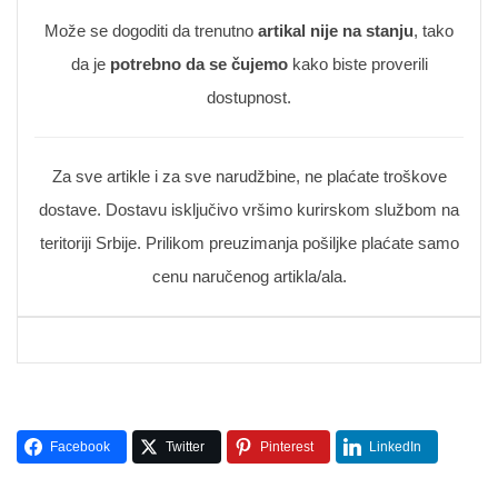
Može se dogoditi da trenutno
artikal nije na stanju
, tako
da je
potrebno da se čujemo
kako biste proverili
dostupnost.
Za sve artikle i za sve narudžbine, ne plaćate troškove
dostave. Dostavu isključivo vršimo kurirskom službom na
teritoriji Srbije. Prilikom preuzimanja pošiljke plaćate samo
cenu naručenog artikla/ala.
Facebook
Twitter
Pinterest
LinkedIn