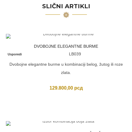
SLIČNI ARTIKLI
DVOBOJNE ELEGANTNE BURME
LB039
Usporedi
Dvobojne elegantne burme u kombinaciji belog, žutog ili roze
zlata.
129.800,00
рсд