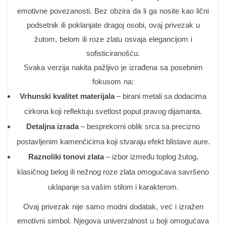
emotivne povezanosti. Bez obzira da li ga nosite kao lični
podsetnik ili poklanjate dragoj osobi, ovaj privezak u
žutom, belom ili roze zlatu osvaja elegancijom i
sofisticiranošću.
Svaka verzija nakita pažljivo je izrađena sa posebnim
fokusom na:
Vrhunski kvalitet materijala
– birani metali sa dodacima
cirkona koji reflektuju svetlost poput pravog dijamanta.
Detaljna izrada
– besprekorni oblik srca sa precizno
postavljenim kamenčićima koji stvaraju efekt blistave aure.
Raznoliki tonovi zlata
– izbor između toplog žutog,
klasičnog belog ili nežnog roze zlata omogućava savršeno
uklapanje sa vašim stilom i karakterom.
Ovaj privezak nije samo modni dodatak, već i izražen
emotivni simbol. Njegova univerzalnost u boji omogućava