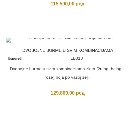
115.500,00
рсд
DVOBOJNE BURME U SVIM KOMBINACIJAMA
LB013
Usporedi
Dvobojne burme u svim kombinacijama zlata (žutog, belog ili
roze) boja po vašoj želji.
129.800,00
рсд