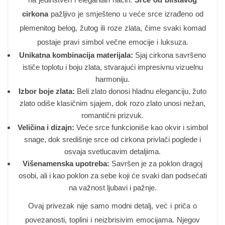
cirkona
pažljivo je smješteno u veće srce izrađeno od
plemenitog belog, žutog ili roze zlata, čime svaki komad
postaje pravi simbol večne emocije i luksuza.
Unikatna kombinacija materijala:
Sjaj cirkona savršeno
ističe toplotu i boju zlata, stvarajući impresivnu vizuelnu
harmoniju.
Izbor boje zlata:
Beli zlato donosi hladnu eleganciju, žuto
zlato odiše klasičnim sjajem, dok rozo zlato unosi nežan,
romantični prizvuk.
Veličina i dizajn:
Veće srce funkcioniše kao okvir i simbol
snage, dok središnje srce od cirkona privlači poglede i
osvaja svetlucavim detaljima.
Višenamenska upotreba:
Savršen je za poklon dragoj
osobi, ali i kao poklon za sebe koji će svaki dan podsećati
na važnost ljubavi i pažnje.
Ovaj privezak nije samo modni detalj, već i priča o
povezanosti, toplini i neizbrisivim emocijama. Njegov