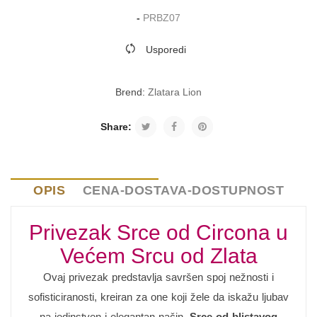
-
PRBZ07
Usporedi
Brend:
Zlatara Lion
Share:
OPIS
CENA-DOSTAVA-DOSTUPNOST
Privezak Srce od Circona u
Većem Srcu od Zlata
Ovaj privezak predstavlja savršen spoj nežnosti i
sofisticiranosti, kreiran za one koji žele da iskažu ljubav
na jedinstven i elegantan način.
Srce od blistavog