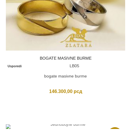
BOGATE MASIVNE BURME
LB05
Usporedi
bogate masivne burme
146.300,00
рсд