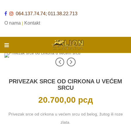
064.137.74.74; 011.38.22.713
O nama
Kontakt
|
PRIVEZAK SRCE OD CIRKONA U VEĆEM
SRCU
20.700,00
рсд
Privezak srce od cirkona u većem srcu od belog, žutog ili roze
zlata.