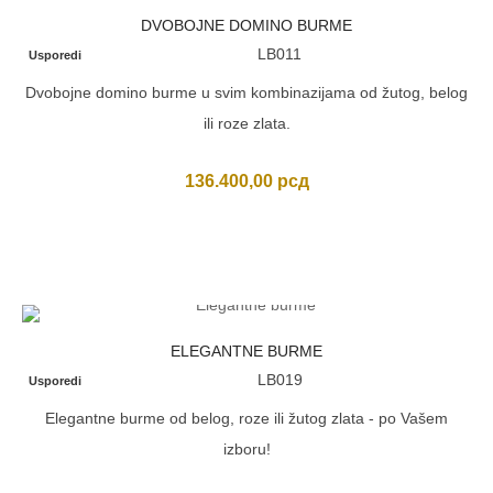
DVOBOJNE DOMINO BURME
LB011
Usporedi
Dvobojne domino burme u svim kombinazijama od žutog, belog
ili roze zlata.
136.400,00
рсд
ELEGANTNE BURME
LB019
Usporedi
Elegantne burme od belog, roze ili žutog zlata - po Vašem
izboru!