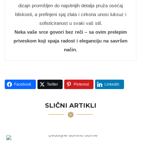
dizajn promišljen do najsitnijih detalja pruža osećaj
bliskosti, a prefinjeni sjaj zlata i cirkona unosi luksuz i
sofisticiranost u svaki vaš stil.
Neka vaše srce govori bez reči – sa ovim prelepim
priveskom koji spaja radost i eleganciju na savršen
način.
Facebook
Twitter
Pinterest
LinkedIn
SLIČNI ARTIKLI