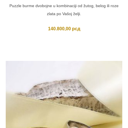
Puzzle burme dvobojne u kombinaciji od žutog, belog ili roze
zlata po Vašoj želji.
140.800,00
рсд