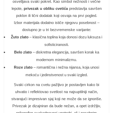
osvetljava svaki pokret. Kao simbol nežnosti i večne
lepote,
privezak u obliku cvetića
predstavlja savršen
poklon ili lični dodatak koji osvaja na prvi pogled.
Izbor materijala dodatno ističe njegovu posebnost –
dostupno je u tri bezvremenske varijante:
Žuto zlato
– klasična toplina koja donosi dozu luksuza i
sofisticiranosti.
Belo zlato
– diskretna elegancija, savršen korak ka
modernom minimalizmu.
Roze zlato
– romantična i nežna nijansa, koja unosi
mekoću i jedinstvenost u svaki izgled.
Svaki cirkon na cvetu pažljivo je postavljen kako bi
uhvatio i reflektovao svetlost na najsuptilniji način,
stvarajući impresivan sjaj koji ne može da se ignoriše.
Privezak je dizajniran da bude nežan, a opet izdržljiv,
prilagođen svakodnevnoj upotrebi, ali i posebnim