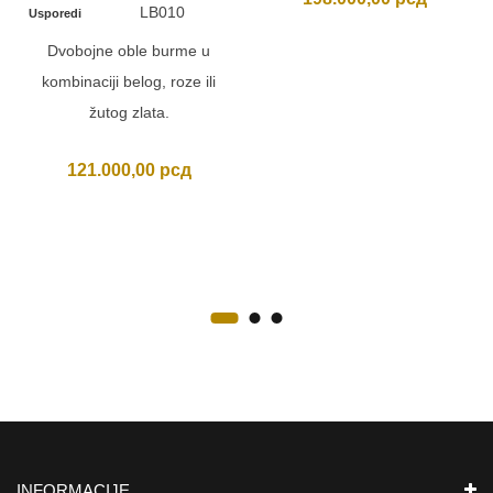
LB010
Usporedi
Dvobojne oble burme u
kombinaciji belog, roze ili
žutog zlata.
121.000,00
рсд
INFORMACIJE