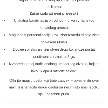
prilikama.
Zašto izabrati ovaj privezak?
Unikatna kombinacija prirodnog motiva i vrhunskog
zanatskog umeća.
Mogućnost personalizacije kroz izbor između tri boje zlata
po vašem ukusu.
Dodaje sofisticiran i ženstven detalj koji može postati
sentimentalni znak pažnje.
Izvanredan spoj tradicionalnog i modernog dizajna, koji se
lako uklapa u različite stilove.
Otkrijte magiju cveta koji traje zauvek – oplemenite svoj
nakit ili iznenadite dragu osobu sa nečim što nosi lepotu,
sjaj i posebnu priču.