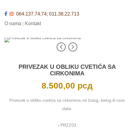
064.137.74.74; 011.38.22.713
O nama
Kontakt
|
PRIVEZAK U OBLIKU CVETIĆA SA
CIRKONIMA
8.500,00
рсд
Privezak u obliku cvetića sa cirkonima od žutog, belog ili roze
zlata.
-
PRZZ03