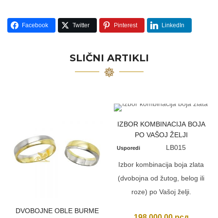
Facebook
Twitter
Pinterest
LinkedIn
SLIČNI ARTIKLI
IZBOR KOMBINACIJA BOJA
PO VAŠOJ ŽELJI
LB015
Usporedi
Izbor kombinacija boja zlata
(dvobojna od žutog, belog ili
roze) po Vašoj želji.
DVOBOJNE OBLE BURME
198.000,00
рсд