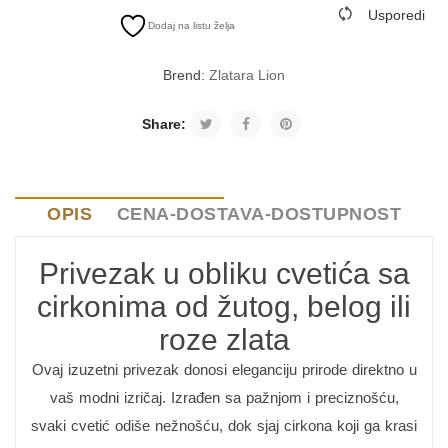
Usporedi
Dodaj na listu želja
Brend:
Zlatara Lion
Share:
OPIS
CENA-DOSTAVA-DOSTUPNOST
Privezak u obliku cvetića sa
cirkonima od žutog, belog ili
roze zlata
Ovaj izuzetni privezak donosi eleganciju prirode direktno u
vaš modni izričaj. Izrađen sa pažnjom i preciznošću,
svaki cvetić odiše nežnošću, dok sjaj cirkona koji ga krasi