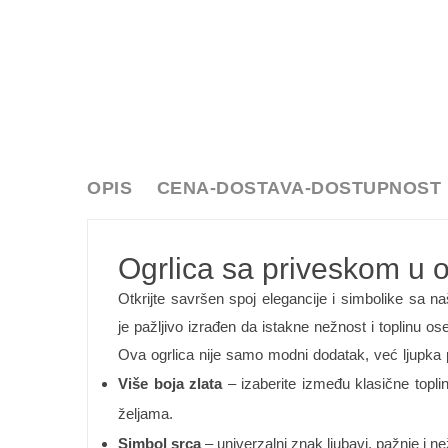
OPIS
CENA-DOSTAVA-DOSTUPNOST
Ogrlica sa priveskom u ob
Otkrijte savršen spoj elegancije i simbolike sa 
je pažljivo izrađen da istakne nežnost i toplinu ose
Ova ogrlica nije samo modni dodatak, već ljupka pr
Više boja zlata
– izaberite između klasične topline
željama.
Simbol srca
– univerzalni znak ljubavi, pažnje i ne