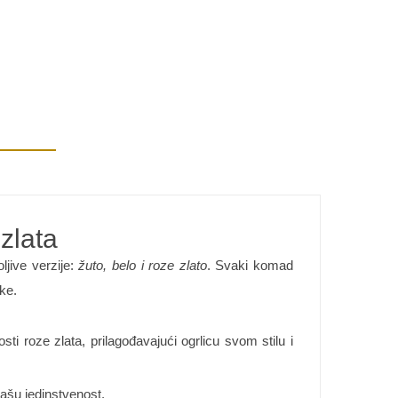
 zlata
ljive verzije:
žuto, belo i roze zlato
. Svaki komad
ike.
sti roze zlata, prilagođavajući ogrlicu svom stilu i
vašu jedinstvenost.