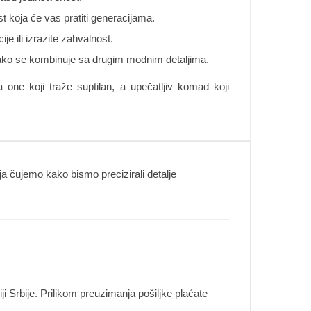
st koja će vas pratiti generacijama.
e ili izrazite zahvalnost.
 lako se kombinuje sa drugim modnim detaljima.
 one koji traže suptilan, a upečatljiv komad koji
 čujemo kako bismo precizirali detalje
i Srbije. Prilikom preuzimanja pošiljke plaćate