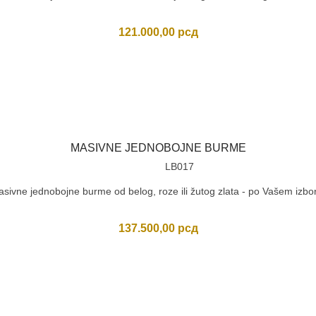
121.000,00
рсд
MASIVNE JEDNOBOJNE BURME
LB017
sivne jednobojne burme od belog, roze ili žutog zlata - po Vašem izbo
137.500,00
рсд