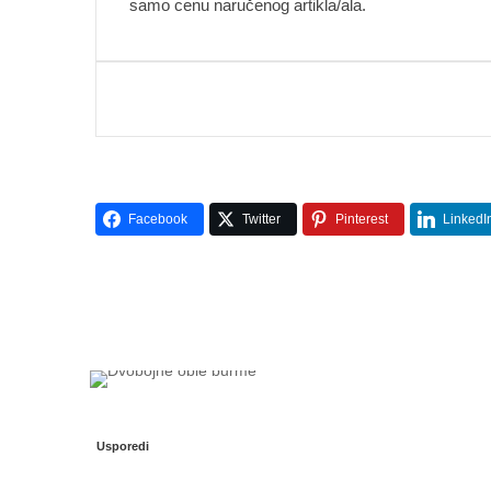
samo cenu naručenog artikla/ala.
Facebook
Twitter
Pinterest
LinkedI
Usporedi