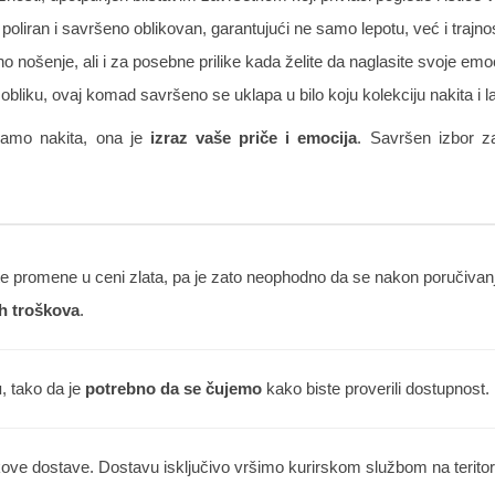
poliran i savršeno oblikovan, garantujući ne samo lepotu, već i trajno
nošenje, ali i za posebne prilike kada želite da naglasite svoje emocij
obliku, ovaj komad savršeno se uklapa u bilo koju kolekciju nakita i
samo nakita, ona je
izraz vaše priče i emocija
. Savršen izbor za
 promene u ceni zlata, pa je zato neophodno da se nakon poručivanja
h troškova
.
u
, tako da je
potrebno da se čujemo
kako biste proverili dostupnost.
kove dostave. Dostavu isključivo vršimo kurirskom službom na teritorij