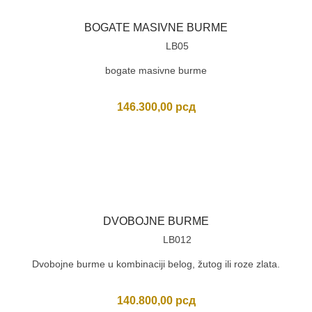
BOGATE MASIVNE BURME
LB05
bogate masivne burme
146.300,00
рсд
DVOBOJNE BURME
LB012
Dvobojne burme u kombinaciji belog, žutog ili roze zlata.
140.800,00
рсд