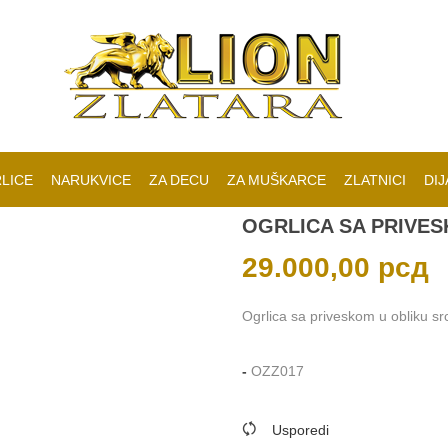
LICE
NARUKVICE
ZA DECU
ZA MUŠKARCE
ZLATNICI
DIJ
OGRLICA SA PRIVES
29.000,00
рсд
Ogrlica sa priveskom u obliku src
-
OZZ017
Usporedi