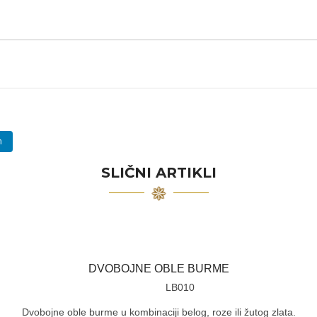
n
SLIČNI ARTIKLI
DVOBOJNE OBLE BURME
LB010
Dvobojne oble burme u kombinaciji belog, roze ili žutog zlata.