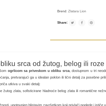
Brend:
Zlatara Lion
Share:
liku srca od žutog, belog ili roze
našom
ogrlicom sa priveskom u obliku srca
, dostupnom u tri neodo
ćanja, pretvarajući ga u idealan poklon ili lični detalj za posebne pril
iča utkiva u svaki detalj:
 žutog zlata, sofisticirane hladnoće belog zlata ili romantične nežno
žnosti, upotpunjen blistavim završetkom koji privlači poglede i ističe 