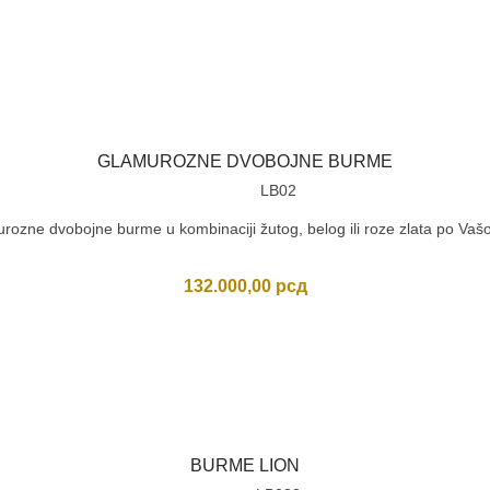
GLAMUROZNE DVOBOJNE BURME
LB02
rozne dvobojne burme u kombinaciji žutog, belog ili roze zlata po Vašoj 
132.000,00
рсд
BURME LION