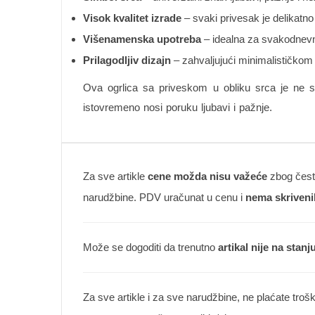
Visok kvalitet izrade
– svaki privesak je delikatno 
Višenamenska upotreba
– idealna za svakodnevno 
Prilagodljiv dizajn
– zahvaljujući minimalističkom 
Ova ogrlica sa priveskom u obliku srca je ne 
istovremeno nosi poruku ljubavi i pažnje.
Za sve artikle
cene možda nisu važeće
zbog česte
narudžbine. PDV uračunat u cenu i
nema skriveni
Može se dogoditi da trenutno
artikal nije na stanj
Za sve artikle i za sve narudžbine, ne plaćate troš