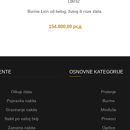
LB032
Burme Lion od belog, žutog ili roze zlata.
154.000,00
рсд
JENTE
OSNOVNE KATEGORIJE
Otkup zlata
Prstenje
Popravka nakita
Burme
Graviranje nakita
Minđuše
Nakit po vašoj želji
Privesci
Zamena nakita
Ogrlice