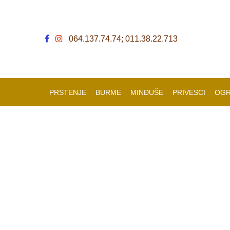
064.137.74.74; 011.38.22.713
PRSTENJE
BURME
MINĐUŠE
PRIVESCI
OGR