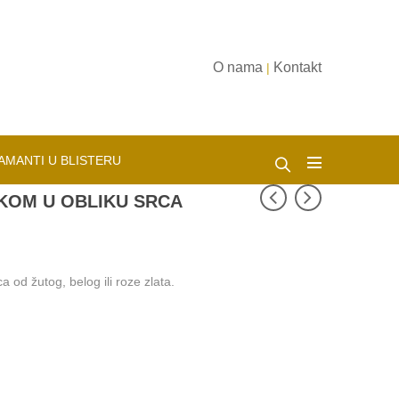
O nama
Kontakt
|
AMANTI U BLISTERU
KOM U OBLIKU SRCA
a od žutog, belog ili roze zlata.