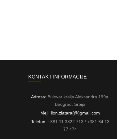
KONTAKT INFORMACIJE
Adresa:
Bulevar kralja Aleksandra 199a,
Beograd, Srbija
Mejl: lion.zlatara(@)gmail.com
Telefon:
+381 11 3822 713 / +381 64 13
77 474