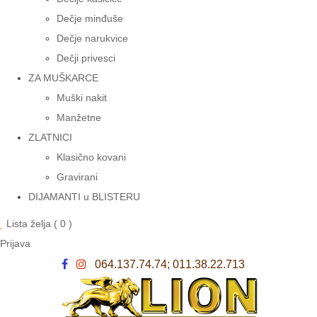
Dečje minđuše
Dečje narukvice
Dečji privesci
ZA MUŠKARCE
Muški nakit
Manžetne
ZLATNICI
Klasično kovani
Gravirani
DIJAMANTI u BLISTERU
Lista želja (
0
)
Prijava
064.137.74.74; 011.38.22.713