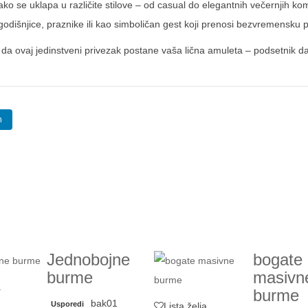
lako se uklapa u različite stilove – od casual do elegantnih večernjih ko
dišnjice, praznike ili kao simboličan gest koji prenosi bezvremensku 
 da ovaj jedinstveni privezak postane vaša lična amuleta – podsetnik d
n
Jednobojne
bogate
burme
masivn
a
burme
bak01
Usporedi
Lista želja
a