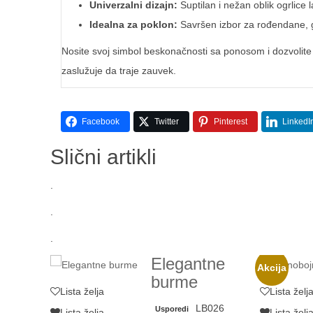
Univerzalni dizajn:
Suptilan i nežan oblik ogrlice 
Idealna za poklon:
Savršen izbor za rođendane, go
Nosite svoj simbol beskonačnosti sa ponosom i dozvolite
zaslužuje da traje zauvek.
Facebook
Twitter
Pinterest
LinkedI
Slični artikli
.
.
.
Elegantne
Akcija
burme
Lista želja
Lista želj
LB026
Usporedi
Lista želja
Lista želj