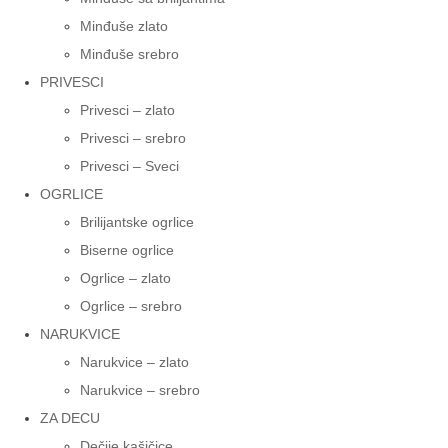
Minđuše zlato
Minđuše srebro
PRIVESCI
Privesci – zlato
Privesci – srebro
Privesci – Sveci
OGRLICE
Brilijantske ogrlice
Biserne ogrlice
Ogrlice – zlato
Ogrlice – srebro
NARUKVICE
Narukvice – zlato
Narukvice – srebro
ZA DECU
Dečije kašičice