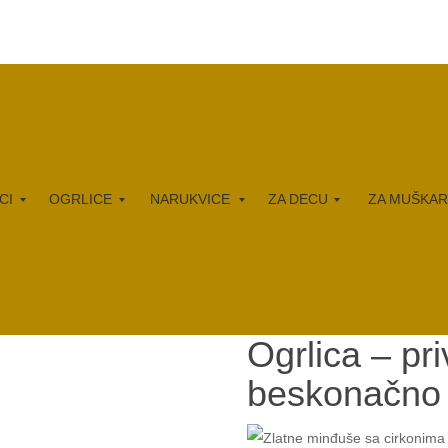
CI
OGRLICE
NARUKVICE
ZA DECU
ZA MUŠKA
Ogrlica – p
beskonačno