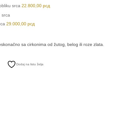
obliku srca
22.800,00
рсд
rca
29.000,00
рсд
skonačno sa cirkonima od žutog, belog ili roze zlata.
Dodaj na listu želja