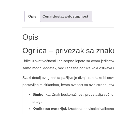
Opis
Cena-dostava-dostupnost
Opis
Ogrlica – privezak sa zna
Uđite u svet večnosti i neiscrpne lepote sa ovom jedins
samo modni dodatak, već i snažna poruka koja oslikava n
Svaki detalj ovog nakita pažljivo je dizajniran kako bi o
postavljenim cirkonima, hvata svetlost sa svih strana, stvar
Simbolika:
Znak beskonačnosti predstavlja večnost
snage.
Kvalitetan materijal:
Izrađena od visokokvalitetno