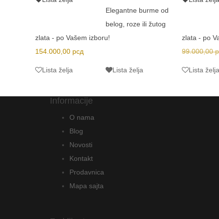
Elegantne burme od
belog, roze ili žutog
zlata - po Vašem izboru!
zlata - po 
154.000,00
рсд
99.000,00
р
Lista želja
Lista želja
Lista želj
Informacije
O nama
Blog
Novosti
Kontakt
Prodavnica
Mapa sajta