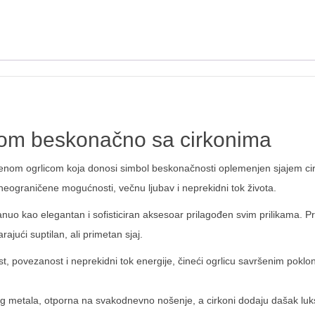
kom beskonačno sa cirkonima
tvenom ogrlicom koja donosi simbol beskonačnosti oplemenjen sjajem c
eograničene mogućnosti, večnu ljubav i neprekidni tok života.
svanuo kao elegantan i sofisticiran aksesoar prilagođen svim prilikama.
ajući suptilan, ali primetan sjaj.
, povezanost i neprekidni tok energije, čineći ogrlicu savršenim poklon
g metala, otporna na svakodnevno nošenje, a cirkoni dodaju dašak luk