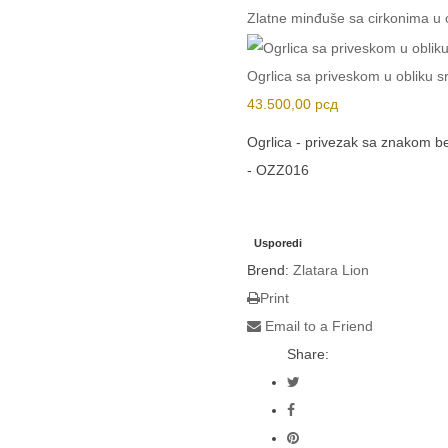
Zlatne minđuše sa cirkonima u 
Ogrlica sa priveskom u obliku s
43.500,00
рсд
Ogrlica - privezak sa znakom be
-
OZZ016
Usporedi
Brend:
Zlatara Lion
Print
Email to a Friend
Share: