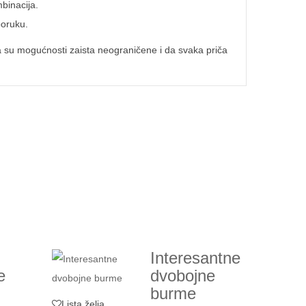
mbinacija.
poruku.
a su mogućnosti zaista neograničene i da svaka priča
Interesantne
e
dvobojne
burme
Lista želja