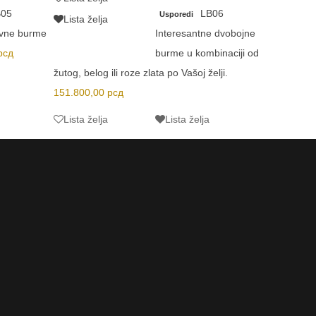
B05
LB06
Usporedi
Lista želja
ivne burme
Interesantne dvobojne
рсд
burme u kombinaciji od
Lista želj
žutog, belog ili roze zlata po Vašoj želji.
Lista želj
151.800,00
рсд
Lista želja
Lista želja
Lista želj