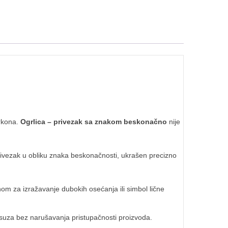
irkona.
Ogrlica – privezak sa znakom beskonačno
nije
 Privezak u obliku znaka beskonačnosti, ukrašen precizno
om za izražavanje dubokih osećanja ili simbol lične
suza bez narušavanja pristupačnosti proizvoda.