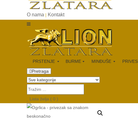
O nama
Kontakt
|
PRSTENJE
BURME
MINĐUŠE
PRIVES
Pretraga
Lista želja (
0
)