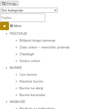
Pretraga
Meni
PRSTENJE
Brilijanti drago kamenje
Zlato cirkon – vereničko prstenje
Claddagh
Srebro cirkon
BURME
Lion burme
Klasične burme
Burme na akciji
Burme-keramika
MINĐUŠE
Minđuše sa brilijantima