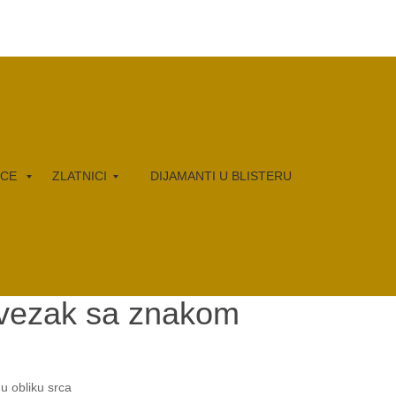
RCE
ZLATNICI
DIJAMANTI U BLISTERU
rivezak sa znakom