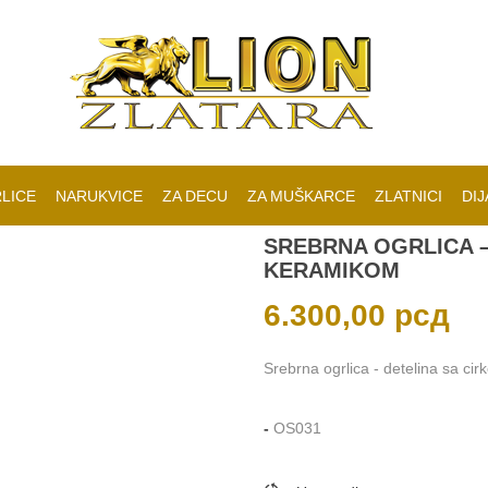
LICE
NARUKVICE
ZA DECU
ZA MUŠKARCE
ZLATNICI
DIJ
SREBRNA OGRLICA –
KERAMIKOM
6.300,00
рсд
Srebrna ogrlica - detelina sa cirk
-
OS031