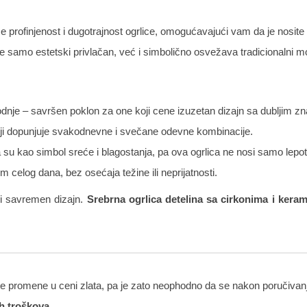
iče profinjenost i dugotrajnost ogrlice, omogućavajući vam da je nosit
je samo estetski privlačan, već i simbolično osvežava tradicionalni m
dnje – savršen poklon za one koji cene izuzetan dizajn sa dubljim z
oji dopunjuje svakodnevne i svečane odevne kombinacije.
ta su kao simbol sreće i blagostanja, pa ova ogrlica ne nosi samo lepo
celog dana, bez osećaja težine ili neprijatnosti.
u i savremen dizajn.
Srebrna ogrlica detelina sa cirkonima i kera
 promene u ceni zlata, pa je zato neophodno da se nakon poručivanja
h troškova
.