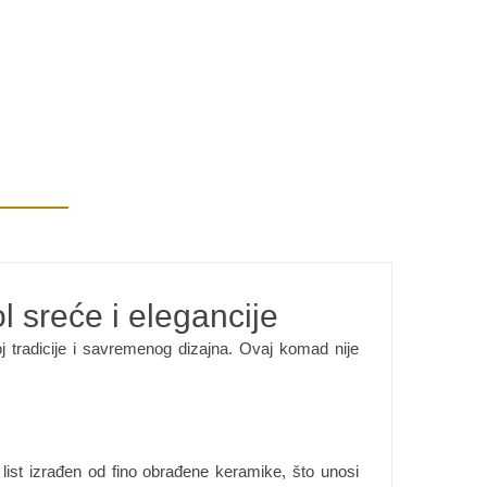
l sreće i elegancije
j tradicije i savremenog dizajna. Ovaj komad nije
ti list izrađen od fino obrađene keramike, što unosi