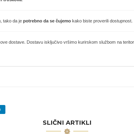
u
, tako da je
potrebno da se čujemo
kako biste proverili dostupnost.
kove dostave. Dostavu isključivo vršimo kurirskom službom na teritorij
n
SLIČNI ARTIKLI