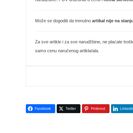
Može se dogoditi da trenutno
artikal nije na stanj
Za sve artikle i za sve narudžbine, ne plaćate troš
samo cenu naručenog artikla/ala.
Facebook
Twitter
Pinterest
LinkedI