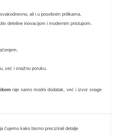
e svakodnevno, ali i u posebnim prilikama.
otiv deteline inovacijom i modernim pristupom.
načenjem.
tu, već i snažnu poruku.
mikom
nije samo modni dodatak, već i izvor snage
 čujemo kako bismo precizirali detalje