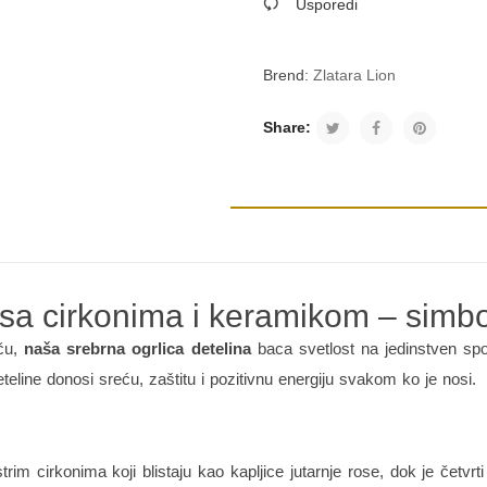
Usporedi
Brend:
Zlatara Lion
Share:
 sa cirkonima i keramikom – simbo
iču,
naša srebrna ogrlica detelina
baca svetlost na jedinstven spo
teline donosi sreću, zaštitu i pozitivnu energiju svakom ko je nosi.
trim cirkonima koji blistaju kao kapljice jutarnje rose, dok je četvr