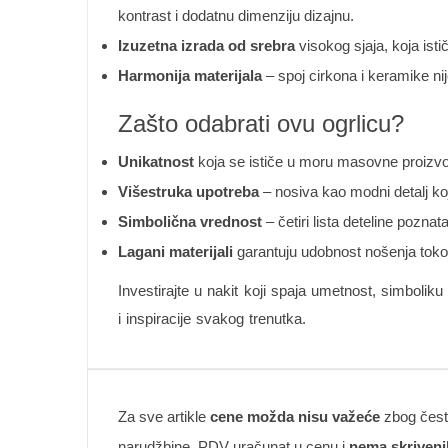
kontrast i dodatnu dimenziju dizajnu.
Izuzetna izrada od srebra
visokog sjaja, koja ist
Harmonija materijala
– spoj cirkona i keramike ni
Zašto odabrati ovu ogrlicu?
Unikatnost
koja se ističe u moru masovne proizvo
Višestruka upotreba
– nosiva kao modni detalj k
Simbolična vrednost
– četiri lista deteline pozna
Lagani materijali
garantuju udobnost nošenja tokom 
Investirajte u nakit koji spaja umetnost, simbolik
i inspiracije svakog trenutka.
Za sve artikle
cene možda nisu važeće
zbog česte
narudžbine. PDV uračunat u cenu i
nema skriveni