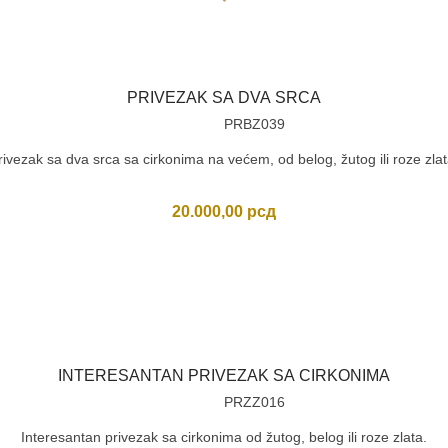
PRIVEZAK SA DVA SRCA
PRBZ039
rivezak sa dva srca sa cirkonima na većem, od belog, žutog ili roze zlat
20.000,00
рсд
INTERESANTAN PRIVEZAK SA CIRKONIMA
PRZZ016
Interesantan privezak sa cirkonima od žutog, belog ili roze zlata.