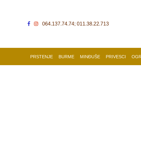
064.137.74.74; 011.38.22.713
PRSTENJE
BURME
MINĐUŠE
PRIVESCI
OGR