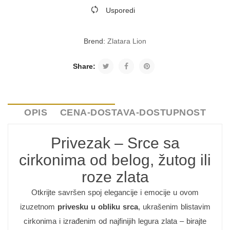
Usporedi
Brend:
Zlatara Lion
Share:
OPIS
CENA-DOSTAVA-DOSTUPNOST
Privezak – Srce sa
cirkonima od belog, žutog ili
roze zlata
Otkrijte savršen spoj elegancije i emocije u ovom
izuzetnom
privesku u obliku srca
, ukrašenim blistavim
cirkonima i izrađenim od najfinijih legura zlata – birajte