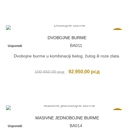
je
je:
bila:
94.600,00 рсд.
102.850,00 рсд.
Akcija
DVOBOJNE BURME
BA011
Usporedi
Dvobojne burme u kombinaciji belog, žutog ili roze zlata.
Originalna
Trenutna
92.950,00
рсд
100.650,00
рсд
cena
cena
je
je:
bila:
92.950,00 рсд.
100.650,00 рсд.
Akcija
MASIVNE JEDNOBOJNE BURME
BA014
Usporedi