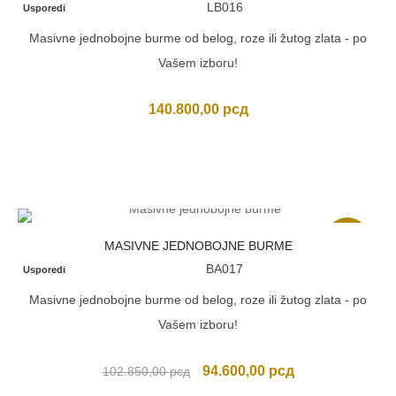
LB016
Usporedi
Masivne jednobojne burme od belog, roze ili žutog zlata - po
Vašem izboru!
140.800,00
рсд
Akcija
MASIVNE JEDNOBOJNE BURME
BA017
Usporedi
Masivne jednobojne burme od belog, roze ili žutog zlata - po
Vašem izboru!
Originalna
Trenutna
94.600,00
рсд
102.850,00
рсд
cena
cena