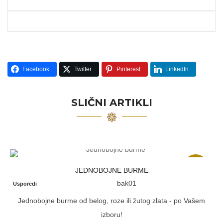
Facebook
Twitter
Pinterest
LinkedIn
SLIČNI ARTIKLI
Akcija
JEDNOBOJNE BURME
bak01
Usporedi
Jednobojne burme od belog, roze ili žutog zlata - po Vašem
izboru!