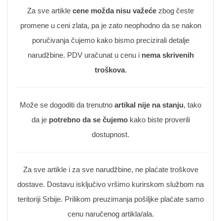
Za sve artikle
cene možda nisu važeće
zbog česte
promene u ceni zlata, pa je zato neophodno da se nakon
poručivanja čujemo kako bismo precizirali detalje
narudžbine. PDV uračunat u cenu i
nema skrivenih
troškova
.
Može se dogoditi da trenutno
artikal nije na stanju
, tako
da je
potrebno da se čujemo
kako biste proverili
dostupnost.
Za sve artikle i za sve narudžbine, ne plaćate troškove
dostave. Dostavu isključivo vršimo kurirskom službom na
teritoriji Srbije. Prilikom preuzimanja pošiljke plaćate samo
cenu naručenog artikla/ala.