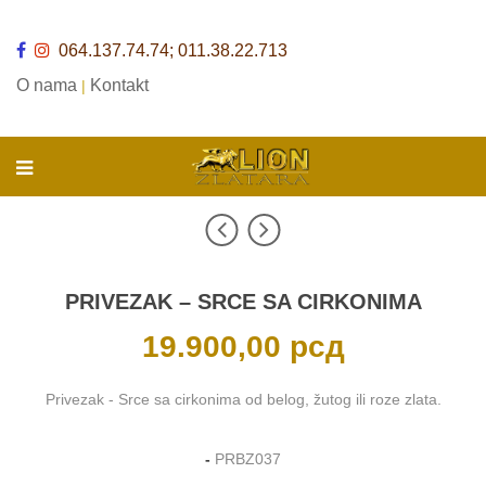
064.137.74.74; 011.38.22.713
O nama
Kontakt
|
PRIVEZAK – SRCE SA CIRKONIMA
19.900,00
рсд
Privezak - Srce sa cirkonima od belog, žutog ili roze zlata.
-
PRBZ037