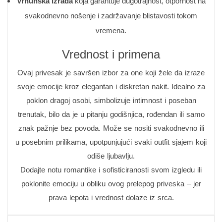
Vrhunska izrada
koja garantuje dugotrajnost, otpornost na
svakodnevno nošenje i zadržavanje blistavosti tokom
vremena.
Vrednost i primena
Ovaj privesak je savršen izbor za one koji žele da izraze
svoje emocije kroz elegantan i diskretan nakit. Idealno za
poklon dragoj osobi, simbolizuje intimnost i poseban
trenutak, bilo da je u pitanju godišnjica, rođendan ili samo
znak pažnje bez povoda. Može se nositi svakodnevno ili
u posebnim prilikama, upotpunjujući svaki outfit sjajem koji
odiše ljubavlju.
Dodajte notu romantike i sofisticiranosti svom izgledu ili
poklonite emociju u obliku ovog prelepog priveska – jer
prava lepota i vrednost dolaze iz srca.