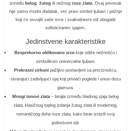
između
belog
,
žutog
ili nežnog
roze zlata
. Ovaj privesak
nije samo modni dodatak, već pravi simbol ljubavi i pažnje
koji će osvojiti vaše srce i svakodnevni stil obogatiti
sofisticiranim sjajem.
Jedinstvene karakteristike
Besprekorno oblikovano srce
koje odiše nežnošću i
simbolikom univerzalne ljubavi.
Prekrasni cirkoni
pažljivo postavljeni sa preciznošću,
stvarajući zadivljujući sjaj koji privlači poglede i unosi dozu
glamura.
Mnogi tonovi zlata
– birajte između hladnog sjaja belog
zlata, klasičnog toplog izdanja žutog zlata ili modernog,
romantičnog duha roze zlata, kako biste izrazili svoj
jedinstveni stil.