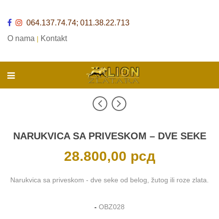
064.137.74.74; 011.38.22.713
O nama
Kontakt
|
NARUKVICA SA PRIVESKOM – DVE SEKE
28.800,00
рсд
Narukvica sa priveskom - dve seke od belog, žutog ili roze zlata.
-
OBZ028