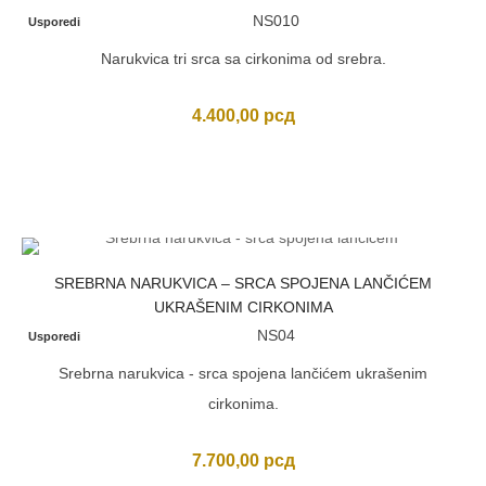
NS010
Usporedi
Narukvica tri srca sa cirkonima od srebra.
4.400,00
рсд
SREBRNA NARUKVICA – SRCA SPOJENA LANČIĆEM
UKRAŠENIM CIRKONIMA
NS04
Usporedi
Srebrna narukvica - srca spojena lančićem ukrašenim
cirkonima.
7.700,00
рсд