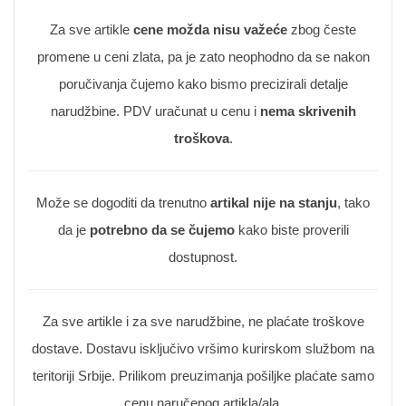
Za sve artikle
cene možda nisu važeće
zbog česte
promene u ceni zlata, pa je zato neophodno da se nakon
poručivanja čujemo kako bismo precizirali detalje
narudžbine. PDV uračunat u cenu i
nema skrivenih
troškova
.
Može se dogoditi da trenutno
artikal nije na stanju
, tako
da je
potrebno da se čujemo
kako biste proverili
dostupnost.
Za sve artikle i za sve narudžbine, ne plaćate troškove
dostave. Dostavu isključivo vršimo kurirskom službom na
teritoriji Srbije. Prilikom preuzimanja pošiljke plaćate samo
cenu naručenog artikla/ala.