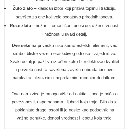
Žuto zlato
– klasičan izbor koji priziva toplinu i tradiciju,
savršen za one koji vole bogatstvo prirodnih tonova.
Roze zlato
– nežan i romantičan, unosi dozu ženstvenosti
i nežnosti u svaki detalj.
Dve seke
na privesku nisu samo estetski element, već
simbol bliske veze, neraskidivog odnosa i zajedništva.
Svaki detalj je pažljivo izrađen kako bi reflektovao kvalitet
i posvećenost, a savršena završna obrada čini ovu
narukvicu luksuznim i neprolaznim modnim dodatkom.
.
Ova narukvica je mnogo više od nakita – ona je priča o
povezanosti, uspomenama i ljubavi koja traje. Bilo da je
poklanjate dragoj osobi ili je nosite kao podsetnik na
važne trenutke, donosi vrednost i lepotu koja traje.