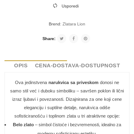
Usporedi
Brend:
Zlatara Lion
Share:
OPIS
CENA-DOSTAVA-DOSTUPNOST
Ova jedinstvena
narukvica sa priveskom
donosi ne
samo stil već i duboku simboliku – savršen poklon ili lični
izraz ljubavi i povezanosti. Dizajnirana za one koji cene
eleganciju i suptilne detalje, narukvica odiše
sofisticiranošću i toplinom zlata u tri atraktivne opcije:
Belo zlato
– simbol čistoće i bezvremenosti, idealno za
modernu sofisticiranu estetiku.