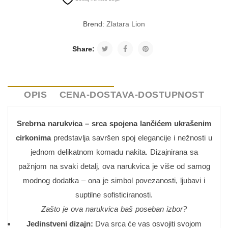
Brend:
Zlatara Lion
Share:
OPIS
CENA-DOSTAVA-DOSTUPNOST
Srebrna narukvica – srca spojena lančićem ukrašenim
cirkonima
predstavlja savršen spoj elegancije i nežnosti u
jednom delikatnom komadu nakita. Dizajnirana sa
pažnjom na svaki detalj, ova narukvica je više od samog
modnog dodatka – ona je simbol povezanosti, ljubavi i
suptilne sofisticiranosti.
Zašto je ova narukvica baš poseban izbor?
Jedinstveni dizajn:
Dva srca će vas osvojiti svojom