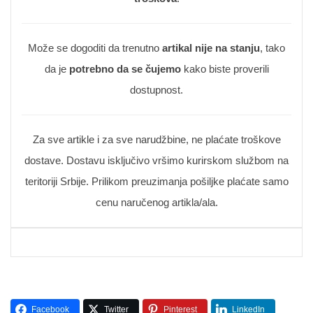
Može se dogoditi da trenutno
artikal nije na stanju
, tako
da je
potrebno da se čujemo
kako biste proverili
dostupnost.
Za sve artikle i za sve narudžbine, ne plaćate troškove
dostave. Dostavu isključivo vršimo kurirskom službom na
teritoriji Srbije. Prilikom preuzimanja pošiljke plaćate samo
cenu naručenog artikla/ala.
Facebook
Twitter
Pinterest
LinkedIn