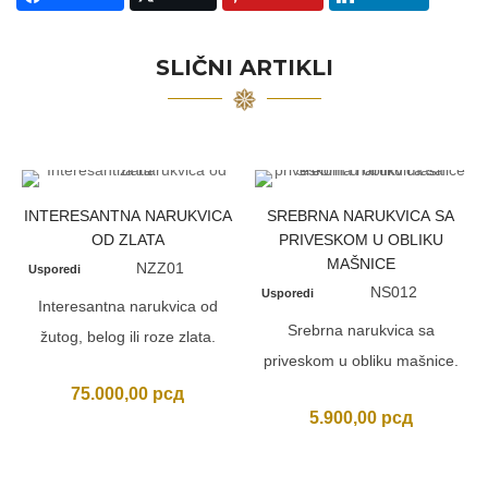
SLIČNI ARTIKLI
INTERESANTNA NARUKVICA
SREBRNA NARUKVICA SA
OD ZLATA
PRIVESKOM U OBLIKU
MAŠNICE
NZZ01
Usporedi
NS012
Usporedi
Interesantna narukvica od
Srebrna narukvica sa
žutog, belog ili roze zlata.
priveskom u obliku mašnice.
75.000,00
рсд
5.900,00
рсд