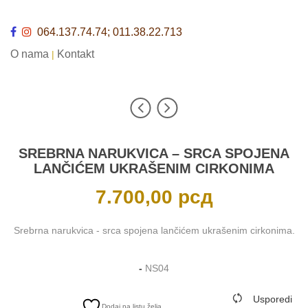
064.137.74.74; 011.38.22.713
O nama
Kontakt
|
SREBRNA NARUKVICA – SRCA SPOJENA
LANČIĆEM UKRAŠENIM CIRKONIMA
7.700,00
рсд
Srebrna narukvica - srca spojena lančićem ukrašenim cirkonima.
-
NS04
Usporedi
Dodaj na listu želja