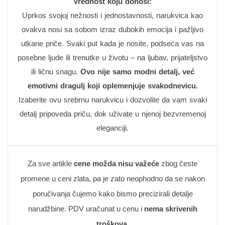
Vrednost koju donosi:
Uprkos svojoj nežnosti i jednostavnosti, narukvica kao
ovakva nosi sa sobom izraz dubokih emocija i pažljivo
utkane priče. Svaki put kada je nosite, podseća vas na
posebne ljude ili trenutke u životu – na ljubav, prijateljstvo
ili ličnu snagu.
Ovo nije samo modni detalj, već
emotivni dragulj koji oplemenjuje svakodnevicu.
Izaberite ovu srebrnu narukvicu i dozvolite da vam svaki
detalj pripoveda priču, dok uživate u njenoj bezvremenoj
eleganciji.
Za sve artikle
cene možda nisu važeće
zbog česte
promene u ceni zlata, pa je zato neophodno da se nakon
poručivanja čujemo kako bismo precizirali detalje
narudžbine. PDV uračunat u cenu i
nema skrivenih
troškova
.