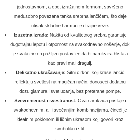
jednostavnom, a opet izražajnom formom, savršeno
međusobno povezana tanka srebrna lančićem, što daje
utisak skladne harmonije i trajne veze.
Izuzetna izrada:
Nakita od kvalitetnog srebra garantuje
dugotrajnu lepotu i otpornost na svakodnevno nošenje, dok
je svaki cirkon pažljivo postavljen da bi narukvica blistala
kao pravi mali dragulj.
Delikatno ukrašavanje:
Sitni cirkoni koji krase lančić
reflektuju svetlost na magičan način, donoseći dodatnu
dozu glamura i svetlucanja, bez preterane pompe.
Svevremenost i svestranost:
Ova narukvica pristaje i
svakodnevnim, ali i svečanijim kombinacijama, čineći je
idealnim poklonom ili ličnim ukrasom koji govori kroz
simboliku i stil.