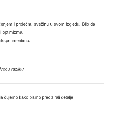
čenjem i prolećnu svežinu u svom izgledu. Bilo da
 i optimizma.
 eksperimentima.
veću razliku.
 čujemo kako bismo precizirali detalje