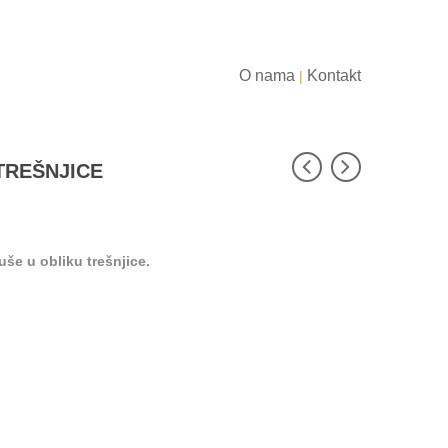
O nama
Kontakt
|
TREŠNJICE
uše u obliku trešnjice.