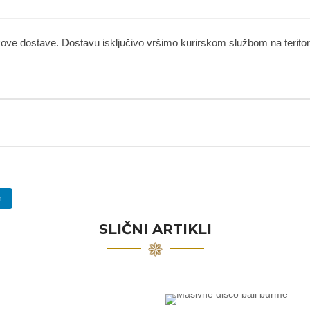
kove dostave. Dostavu isključivo vršimo kurirskom službom na teritorij
n
SLIČNI ARTIKLI