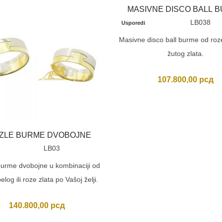
MASIVNE DISCO BALL 
LB038
Usporedi
Masivne disco ball burme od roze,
žutog zlata.
107.800,00
рсд
ZLE BURME DVOBOJNE
LB03
burme dvobojne u kombinaciji od
elog ili roze zlata po Vašoj želji.
140.800,00
рсд