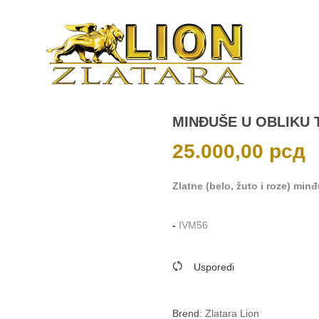
MINĐUŠE U OBLIKU 
25.000,00
рсд
Zlatne (belo, žuto i roze) minđ
-
IVM56
Usporedi
Brend:
Zlatara Lion