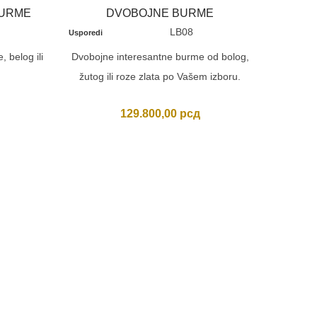
BURME
DVOBOJNE BURME
LB08
Usporedi
 belog ili
Dvobojne interesantne burme od bolog,
žutog ili roze zlata po Vašem izboru.
129.800,00
рсд
ELEG
Usporedi
Elegant
belog, 