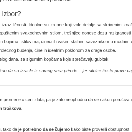
 izbor?
az ličnosti. Idealne su za one koji vole detalje sa skrivenim zna
i opuštenim svakodnevnim stilom, trešnjice donose dozu razigranosti
tim bojama i stilovima, čineći ih vašim stalnim saveznikom u modnim
prolećnog buđenja, čine ih idealnim poklonom za drage osobe.
log dana, sa sigurnim kopčama koje sprečavaju gubitak.
o da su izrasle iz samog srca prirode – jer sitnice često prave naj
 promene u ceni zlata, pa je zato neophodno da se nakon poručivanja
h troškova
.
u
, tako da je
potrebno da se čujemo
kako biste proverili dostupnost.