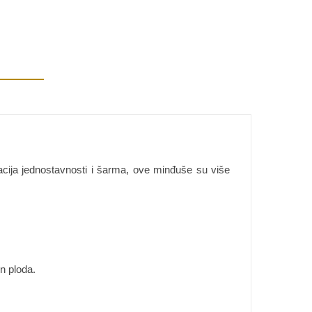
cija jednostavnosti i šarma, ove minđuše su više
on ploda.