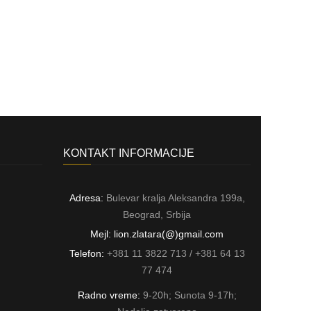
KONTAKT INFORMACIJE
Adresa:
Bulevar kralja Aleksandra 199a,
Beograd, Srbija
Mejl: lion.zlatara(@)gmail.com
Telefon:
+381 11 3822 713 / +381 64 13
77 474
Radno vreme:
9-20h; Sunota 9-17h;