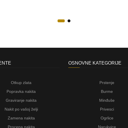
JENTE
OSNOVNE KATEGORIJE
Otkup zlata
Prstenje
Popravka nakita
Burme
Graviranje nakita
Minđuše
Nakit po vašoj želji
Privesci
Zamena nakita
Ogrlice
Procena nakita
Narukvice