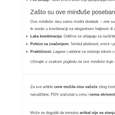
Zašto su ove minđuše poseban
Ove minđuše nisu samo modni dodatak – one su izr
ih nosite u kombinaciji sa elegantnom haljinom il
Laka kombinacija:
Odlično se uklapaju sa različi
Poklon sa značenjem:
Simbol plodnosti, sreće i 
Praktičnost:
Lagane i udobne za nošenje tokom ce
Uživajte u svakom pogledu na ove minđuše koje ka
Za sve artikle
cene možda nisu važeće
zbog česte
narudžbine. PDV uračunat u cenu i
nema skriveni
Može se dogoditi da trenutno
artikal nije na stanj