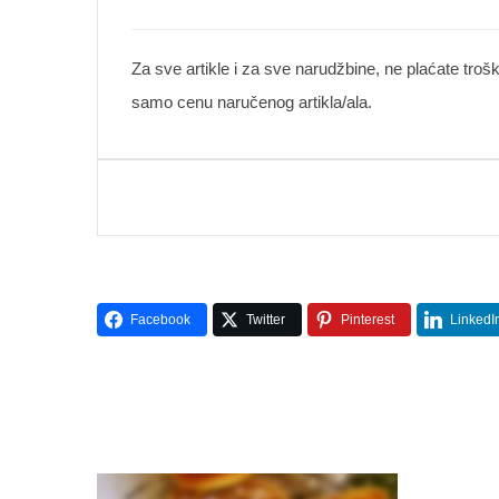
Za sve artikle i za sve narudžbine, ne plaćate troš
samo cenu naručenog artikla/ala.
Facebook
Twitter
Pinterest
LinkedI