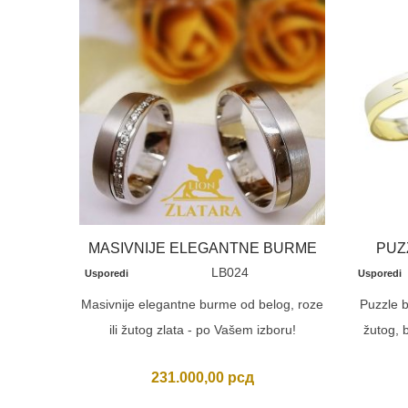
MASIVNIJE ELEGANTNE BURME
PUZ
LB024
Usporedi
Usporedi
Masivnije elegantne burme od belog, roze
Puzzle 
ili žutog zlata - po Vašem izboru!
žutog, b
231.000,00
рсд