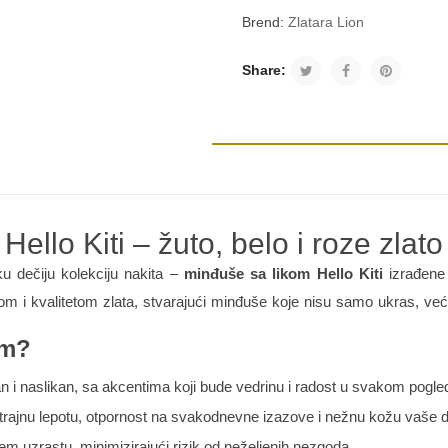
Brend:
Zlatara Lion
Share:
ello Kiti – žuto, belo i roze zlato
u dečiju kolekciju nakita –
minđuše sa likom Hello Kiti
izrađen
ijom i kvalitetom zlata, stvarajući minđuše koje nisu samo ukras, ve
im?
esan i naslikan, sa akcentima koji bude vedrinu i radost u svakom pogle
otrajnu lepotu, otpornost na svakodnevne izazove i nežnu kožu vaše 
em uzrastu, minimizirajući rizik od neželjenih nezgoda.