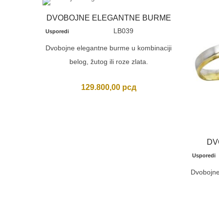
DVOBOJNE ELEGANTNE BURME
LB039
Usporedi
Dvobojne elegantne burme u kombinaciji
belog, žutog ili roze zlata.
129.800,00
рсд
DV
Usporedi
Dvobojne