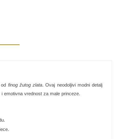
e od
finog žutog zlata
. Ovaj neodoljivi modni detalj
ć i emotivna vrednost za male princeze.
du.
dece.