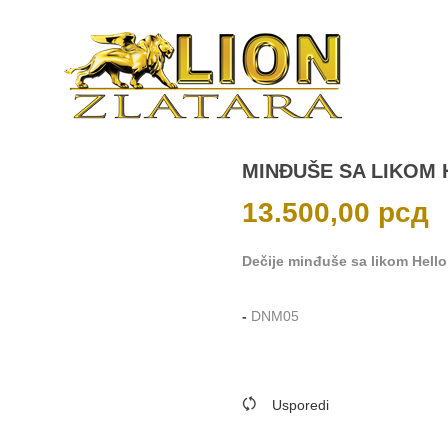
MINĐUŠE SA LIKOM 
13.500,00
рсд
Dečije minđuše sa likom Hello K
-
DNM05
Usporedi