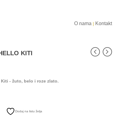
O nama
Kontakt
|
HELLO KITI
iti - žuto, belo i roze zlato.
Dodaj na listu želja