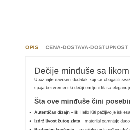
OPIS
CENA-DOSTAVA-DOSTUPNOST
Dečije minđuše sa likom H
Upoznajte savršen dodatak koji će obogatiti svak
spaja bezvremenski dečiji omiljeni lik sa eleganc
Šta ove minđuše čini poseb
Autentičan dizajn
– lik Hello Kiti pažljivo je iskl
Izdržljivost žutog zlata
– materijal garantuje dug
Bezbedan kopčanje
– specijalno prilagođeno dečj