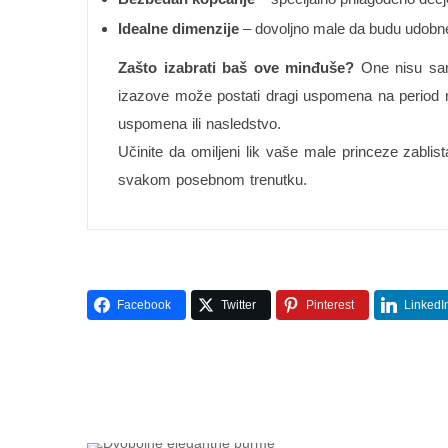
Idealne dimenzije
– dovoljno male da budu udobne,
Zašto izabrati baš ove minđuše?
One nisu samo
izazove može postati dragi uspomena na period ras
uspomena ili nasledstvo.
Učinite da omiljeni lik vaše male princeze zabli
svakom posebnom trenutku.
Facebook
Twitter
Pinterest
LinkedI