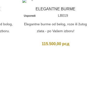
E
ELEGANTNE BURME
LB019
Usporedi
d bolog,
Elegantne burme od belog, roze ili žutog
izboru.
zlata - po Vašem izboru!
115.500,00
рсд
MASI
Usporedi
Masivne d