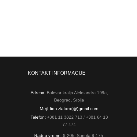
KONTAKT INFORMACIJE
Adresa:
Bulevar kralja Aleksandra 199a,
Beograd, Srbija
Mejl: lion.zlatara(@)gmail.com
Telefon:
+381 11 3822 713 / +381 64 13
77 474
Radno vreme:
9-20h; Sunota 9-17h;