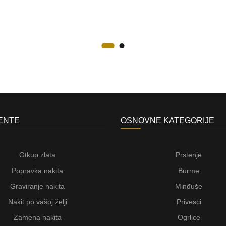
JENTE
OSNOVNE KATEGORIJE
Otkup zlata
Prstenje
Popravka nakita
Burme
Graviranje nakita
Minđuše
Nakit po vašoj želji
Privesci
Zamena nakita
Ogrlice