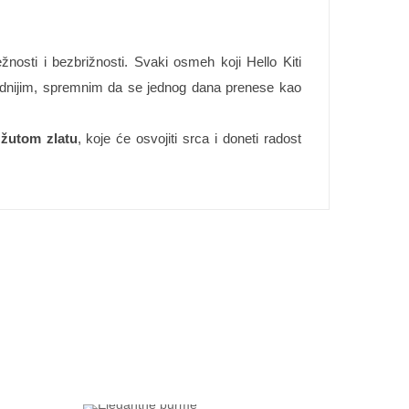
osti i bezbrižnosti. Svaki osmeh koji Hello Kiti
 vrednijim, spremnim da se jednog dana prenese kao
 žutom zlatu
, koje će osvojiti srca i doneti radost