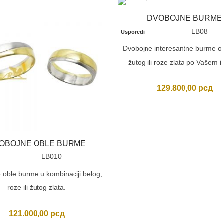
DVOBOJNE BURM
LB08
Usporedi
Dvobojne interesantne burme o
žutog ili roze zlata po Vašem 
129.800,00
рсд
OBOJNE OBLE BURME
LB010
 oble burme u kombinaciji belog,
roze ili žutog zlata.
121.000,00
рсд