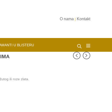
O nama
Kontakt
|
AMANTI U BLISTERU
NIMA
tog ili roze zlata.