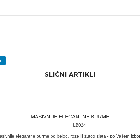
n
SLIČNI ARTIKLI
MASIVNIJE ELEGANTNE BURME
LB024
sivnije elegantne burme od belog, roze ili žutog zlata - po Vašem izbo