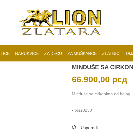
LICE
NARUKVICE
ZA DECU
ZA MUŠKARCE
ZLATNICI
DIJ
MINĐUŠE SA CIRKO
66.900,00
рсд
Minđuše sa cirkonima od belog, žu
-
przz0230
Usporedi