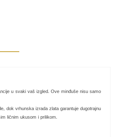
gancije u svaki vaš izgled. Ove minđuše nisu samo
de, dok vrhunska izrada zlata garantuje dugotrajnu
šim ličnim ukusom i prilikom.