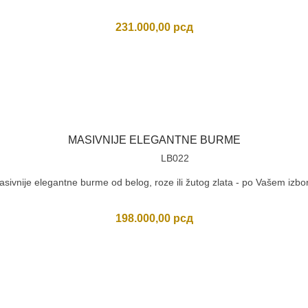
231.000,00
рсд
MASIVNIJE ELEGANTNE BURME
LB022
sivnije elegantne burme od belog, roze ili žutog zlata - po Vašem izbo
198.000,00
рсд