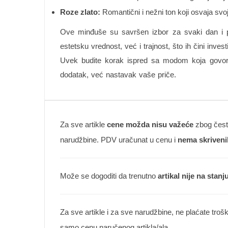
Roze zlato:
Romantični i nežni ton koji osvaja sv
Ove minđuše su savršen izbor za svaki dan i po
estetsku vrednost, već i trajnost, što ih čini investi
Uvek budite korak ispred sa modom koja govori 
dodatak, već nastavak vaše priče.
Za sve artikle
cene možda nisu važeće
zbog česte
narudžbine. PDV uračunat u cenu i
nema skriveni
Može se dogoditi da trenutno
artikal nije na stanj
Za sve artikle i za sve narudžbine, ne plaćate troš
samo cenu naručenog artikla/ala.