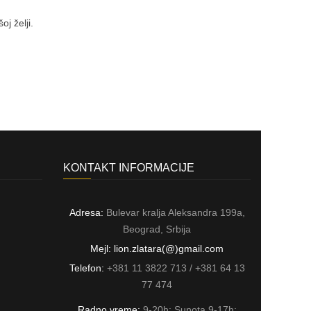
j želji.
KONTAKT INFORMACIJE
Adresa:
Bulevar kralja Aleksandra 199a,
Beograd, Srbija
Mejl: lion.zlatara(@)gmail.com
Telefon:
+381 11 3822 713 / +381 64 13
77 474
Radno vreme:
9-20h; Sunota 9-17h;