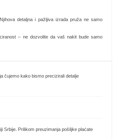
jihova detaljna i pažljiva izrada pruža ne samo
iciranost – ne dozvolite da vaš nakit bude samo
 čujemo kako bismo precizirali detalje
i Srbije. Prilikom preuzimanja pošiljke plaćate