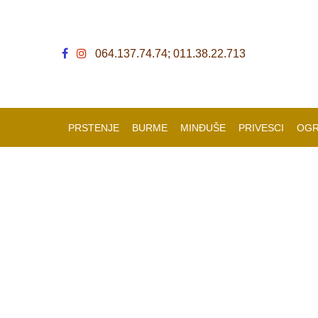
064.137.74.74; 011.38.22.713
PRSTENJE
BURME
MINĐUŠE
PRIVESCI
OGR