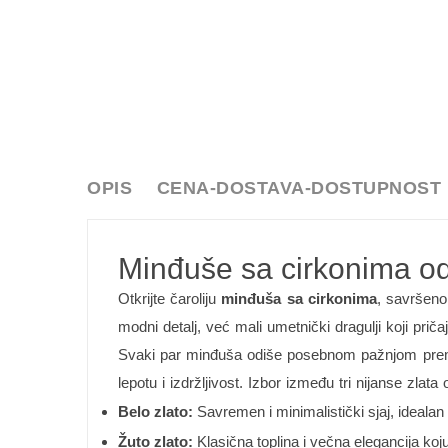
OPIS
CENA-DOSTAVA-DOSTUPNOST
Minđuše sa cirkonima od 
Otkrijte čaroliju
minđuša sa cirkonima
, savršeno
modni detalj, već mali umetnički dragulji koji pričaju
Svaki par minđuša odiše posebnom pažnjom prema de
lepotu i izdržljivost. Izbor između tri nijanse zl
Belo zlato:
Savremen i minimalistički sjaj, idealan 
Žuto zlato:
Klasična toplina i večna elegancija ko