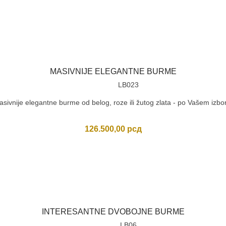
MASIVNIJE ELEGANTNE BURME
LB023
sivnije elegantne burme od belog, roze ili žutog zlata - po Vašem izbo
126.500,00
рсд
INTERESANTNE DVOBOJNE BURME
LB06