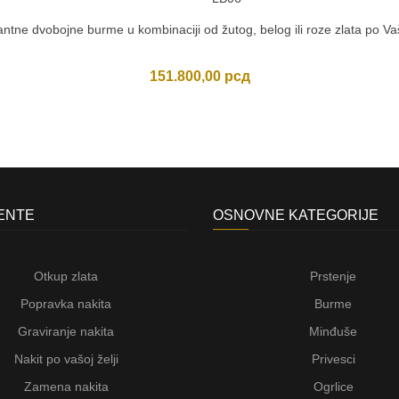
antne dvobojne burme u kombinaciji od žutog, belog ili roze zlata po Vašo
151.800,00
рсд
JENTE
OSNOVNE KATEGORIJE
Otkup zlata
Prstenje
Popravka nakita
Burme
Graviranje nakita
Minđuše
Nakit po vašoj želji
Privesci
Zamena nakita
Ogrlice