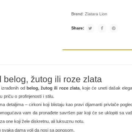
Brend:
Zlatara Lion
Share:
belog, žutog ili roze zlata
 izrađenih od
belog, žutog ili roze zlata
, koje će uneti dašak ele
 priču o profinjenosti i stilu.
taljima – cirkoni koji blistaju kao pravi dijamanti privlače pogle
ata omogućava vam da pronađete savršen par koji će se uklopiti sa va
za one koji žele diskretnu, ali luksuznu notu.
ju svaka dama voli da nosi sa ponosom.