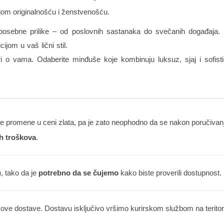
ojom originalnošću i ženstvenošću.
sebne prilike – od poslovnih sastanaka do svečanih događaja. N
cijom u vaš lični stil.
o vama. Odaberite minđuše koje kombinuju luksuz, sjaj i sofist
 promene u ceni zlata, pa je zato neophodno da se nakon poručivanja
h troškova
.
u
, tako da je
potrebno da se čujemo
kako biste proverili dostupnost.
kove dostave. Dostavu isključivo vršimo kurirskom službom na teritorij