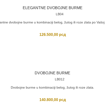
ELEGANTNE DVOBOJNE BURME
LB04
antne dvobojne burme u kombinaciji belog, žutog ili roze zlata po Vašoj ž
126.500,00
рсд
DVOBOJNE BURME
LB012
Dvobojne burme u kombinaciji belog, žutog ili roze zlata.
140.800,00
рсд