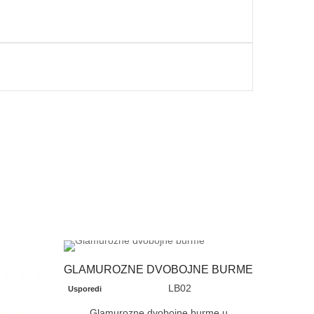
GLAMUROZNE DVOBOJNE BURME
LB02
Usporedi
Glamurozne dvobojne burme u