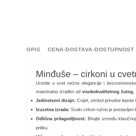
OPIS
CENA-DOSTAVA-DOSTUPNOST
Minđuše – cirkoni u cvetu
Uronite u svet nežne elegancije i bezvremenske 
maestralno izrađen od
visokokvalitetnog žutog, b
Jedinstveni dizajn:
Cvijet, simbol prirodne lepote 
Izuzetna izrada:
Svaki cirkon ručno je postavljen 
Odlična prilagodljivost:
Birajte između klasičnog
priliku.