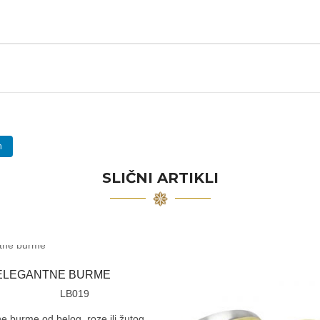
n
SLIČNI ARTIKLI
ELEGANTNE BURME
LB019
e burme od belog, roze ili žutog