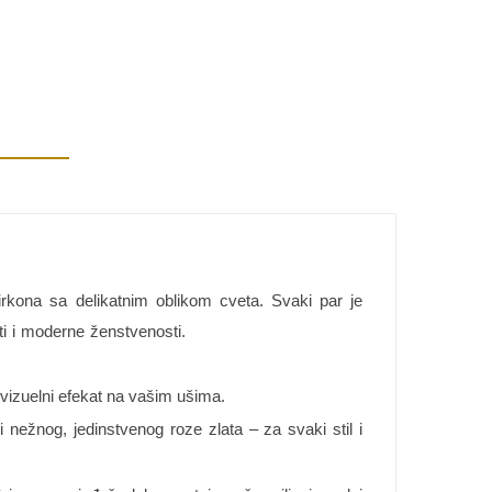
irkona sa delikatnim oblikom cveta. Svaki par je
ti i moderne ženstvenosti.
 vizuelni efekat na vašim ušima.
 nežnog, jedinstvenog roze zlata – za svaki stil i