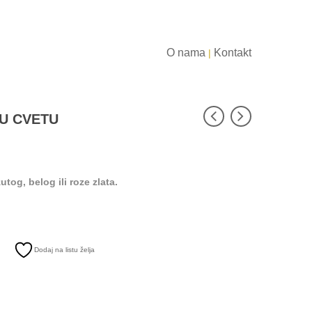
O nama
Kontakt
|
 U CVETU
tog, belog ili roze zlata.
Dodaj na listu želja