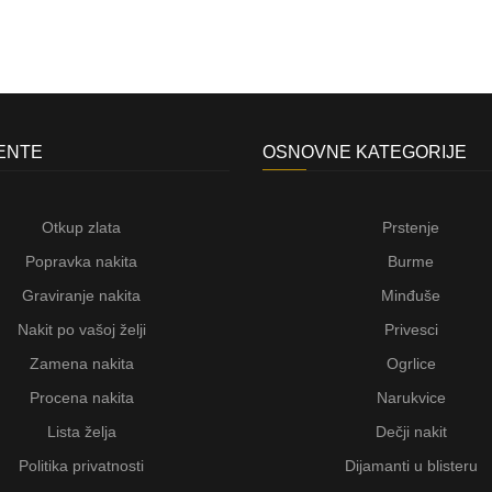
JENTE
OSNOVNE KATEGORIJE
Otkup zlata
Prstenje
Popravka nakita
Burme
Graviranje nakita
Minđuše
Nakit po vašoj želji
Privesci
Zamena nakita
Ogrlice
Procena nakita
Narukvice
Lista želja
Dečji nakit
Politika privatnosti
Dijamanti u blisteru