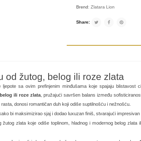
Brend:
Zlatara Lion
Share:
 od žutog, belog ili roze zlata
ljepote sa ovim prefinjenim minđušama koje spajaju blistavost c
elog ili roze zlata
, pružajući savršen balans između sofisticiranos
i rasta, donosi romantičan duh koji odiše suptilnošću i nežnošću.
kako bi maksimizirao sjaj i dodao luxuzan finiš, stvarajući impresivan
 žutog zlata koje odiše toplinom, hladnog i modernog belog zlata ili