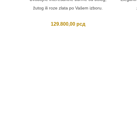
žutog ili roze zlata po Vašem izboru.
129.800,00
рсд