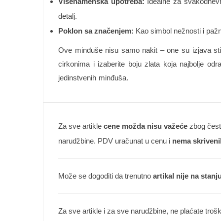
Višenamenska upotreba:
Idealne za svakodnevno
detalj.
Poklon sa značenjem:
Kao simbol nežnosti i pažnj
Ove minđuše nisu samo nakit – one su izjava stil
cirkonima i izaberite boju zlata koja najbolje o
jedinstvenih minđuša.
Za sve artikle
cene možda nisu važeće
zbog česte
narudžbine. PDV uračunat u cenu i
nema skriveni
Može se dogoditi da trenutno
artikal nije na stanj
Za sve artikle i za sve narudžbine, ne plaćate troš