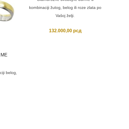
kombinaciji žutog, belog ili roze zlata po
Vašoj želji.
132.000,00
рсд
RME
MASI
Usporedi
ji belog,
Masivnij
ili 