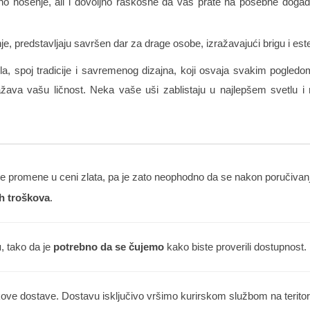
 nošenje, ali i dovoljno raskošne da vas prate na posebne događ
e, predstavljaju savršen dar za drage osobe, izražavajući brigu i est
a, spoj tradicije i savremenog dizajna, koji osvaja svakim pogledom
dražava vašu ličnost. Neka vaše uši zablistaju u najlepšem svetlu 
 promene u ceni zlata, pa je zato neophodno da se nakon poručivanja
h troškova
.
u
, tako da je
potrebno da se čujemo
kako biste proverili dostupnost.
kove dostave. Dostavu isključivo vršimo kurirskom službom na teritorij