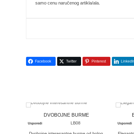
samo cenu naručenog artikla/ala.
Facebook
Twitter
Pinterest
LinkedI
DVOBOJNE BURME
LB08
Usporedi
Usporedi
Dvobojne interesantne burme od bolog,
Elegantn