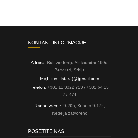
KONTAKT INFORMACIJE
Adresa:
Bulevar kralja Aleksandra 199a,
Beograd, Srbija
Mejl: lion.zlatara(@)gmail.com
Telefon:
+381 11 3822 713 / +381 64 13
77 474
Radno vreme:
9-20h; Sunota 9-17h;
Nedelja zatvoreno
POSETITE NAS