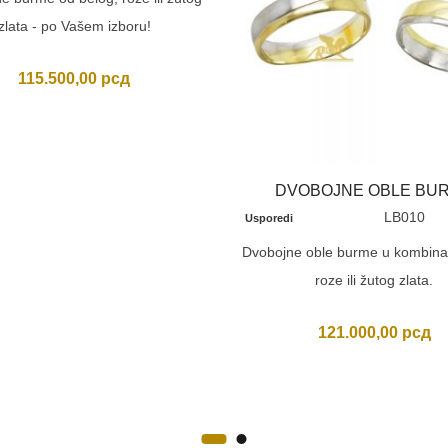
zlata - po Vašem izboru!
115.500,00
рсд
DVOBOJNE OBLE BU
LB010
Usporedi
Dvobojne oble burme u kombinaci
roze ili žutog zlata.
121.000,00
рсд