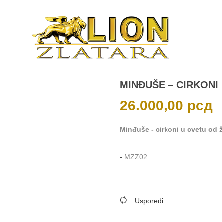
MINĐUŠE – CIRKONI
26.000,00
рсд
Minđuše - cirkoni u cvetu od žu
-
MZZ02
Usporedi