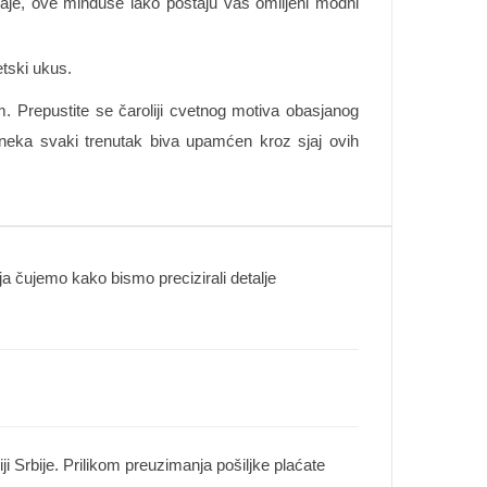
aje, ove minđuše lako postaju vaš omiljeni modni
etski ukus.
. Prepustite se čaroliji cvetnog motiva obasjanog
i neka svaki trenutak biva upamćen kroz sjaj ovih
 čujemo kako bismo precizirali detalje
i Srbije. Prilikom preuzimanja pošiljke plaćate