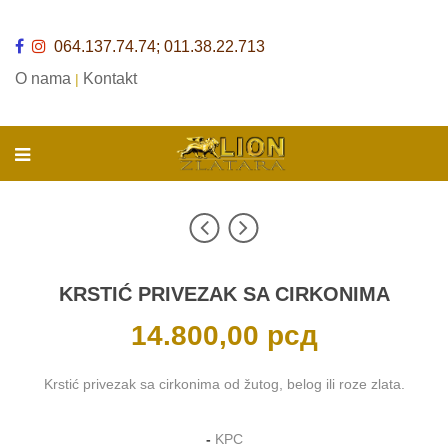
064.137.74.74; 011.38.22.713
O nama
Kontakt
|
KRSTIĆ PRIVEZAK SA CIRKONIMA
14.800,00
рсд
Krstić privezak sa cirkonima od žutog, belog ili roze zlata.
-
KPC