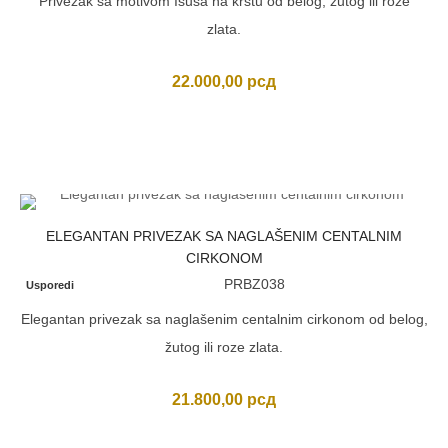
Privezak sa motivom Isusa na krstu od belog, žutog ili roze
zlata.
22.000,00
рсд
ELEGANTAN PRIVEZAK SA NAGLAŠENIM CENTALNIM
CIRKONOM
PRBZ038
Usporedi
Elegantan privezak sa naglašenim centalnim cirkonom od belog,
žutog ili roze zlata.
21.800,00
рсд