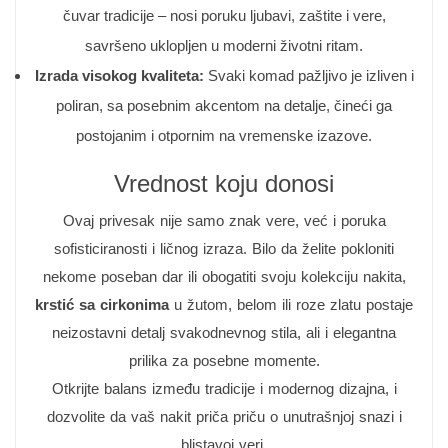
čuvar tradicije – nosi poruku ljubavi, zaštite i vere,
savršeno uklopljen u moderni životni ritam.
Izrada visokog kvaliteta:
Svaki komad pažljivo je izliven i
poliran, sa posebnim akcentom na detalje, čineći ga
postojanim i otpornim na vremenske izazove.
Vrednost koju donosi
Ovaj privesak nije samo znak vere, već i poruka
sofisticiranosti i ličnog izraza. Bilo da želite pokloniti
nekome poseban dar ili obogatiti svoju kolekciju nakita,
krstić sa cirkonima
u žutom, belom ili roze zlatu postaje
neizostavni detalj svakodnevnog stila, ali i elegantna
prilika za posebne momente.
Otkrijte balans između tradicije i modernog dizajna, i
dozvolite da vaš nakit priča priču o unutrašnjoj snazi i
blistavoj veri.