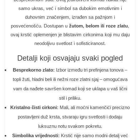
samo ukras, već i simbol sa dubokim emotivnim i
duhovnim značenjem, izrađen sa pažnjom i
posvećenošću. Dostupan u
žutom, belom ili roze zlatu
,
ovaj krstić oplemenjen je blistavim cirkonima koji mu daju
neodoljivu svetlost i sofisticiranost.
Detalji koji osvajaju svaki pogled
Besprekorno zlato:
Izbor između tri prefinjena tonova –
topli žuti, hladni beli ili nežni roze zlatni sjaj – omogućava
vam da nađete savršen komad koji se uklapa u vaš lični
stil i priliku.
Kristalno čisti cirkoni:
Mali, ali moćni kamenčići precizno
postavljeni duž krsta, stvaraju igru svetlosti i dodaju
luksuznu notu svakom pokretu.
Simbolika vrijednosti:
Krstić nije samo modni detalj već