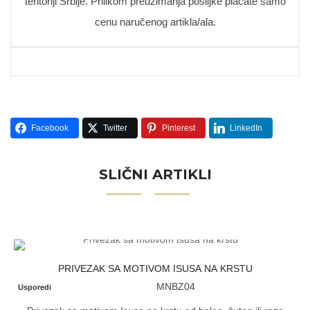
teritoriji Srbije. Prilikom preuzimanja pošiljke plaćate samo
cenu naručenog artikla/ala.
Facebook
Twitter
Pinterest
LinkedIn
SLIČNI ARTIKLI
PRIVEZAK SA MOTIVOM ISUSA NA KRSTU
MNBZ04
Usporedi