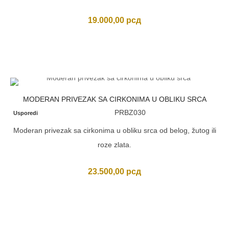
19.000,00
рсд
MODERAN PRIVEZAK SA CIRKONIMA U OBLIKU SRCA
PRBZ030
Usporedi
Moderan privezak sa cirkonima u obliku srca od belog, žutog ili
roze zlata.
23.500,00
рсд