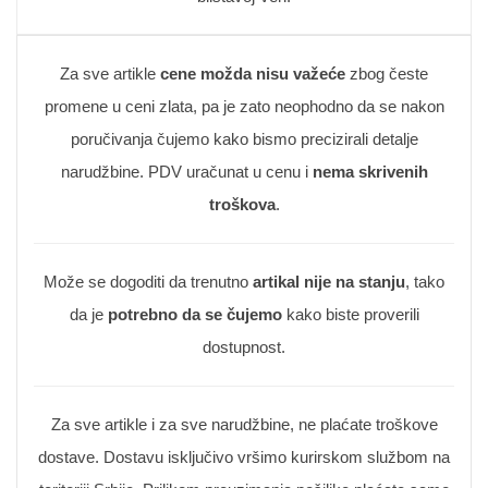
Za sve artikle
cene možda nisu važeće
zbog česte
promene u ceni zlata, pa je zato neophodno da se nakon
poručivanja čujemo kako bismo precizirali detalje
narudžbine. PDV uračunat u cenu i
nema skrivenih
troškova
.
Može se dogoditi da trenutno
artikal nije na stanju
, tako
da je
potrebno da se čujemo
kako biste proverili
dostupnost.
Za sve artikle i za sve narudžbine, ne plaćate troškove
dostave. Dostavu isključivo vršimo kurirskom službom na