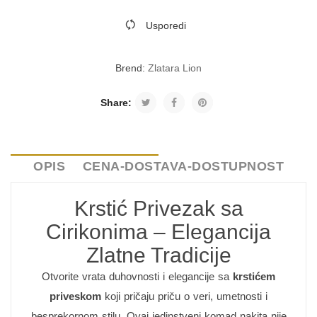
Usporedi
Brend:
Zlatara Lion
Share:
OPIS
CENA-DOSTAVA-DOSTUPNOST
Krstić Privezak sa
Cirikonima – Elegancija
Zlatne Tradicije
Otvorite vrata duhovnosti i elegancije sa
krstićem
priveskom
koji pričaju priču o veri, umetnosti i
besprekornom stilu. Ovaj jedinstveni komad nakita nije