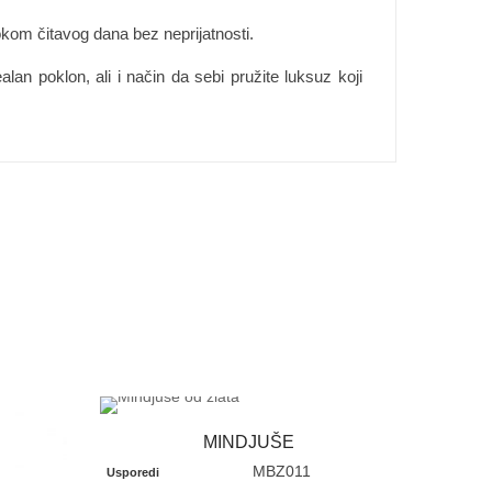
okom čitavog dana bez neprijatnosti.
 poklon, ali i način da sebi pružite luksuz koji
MINDJUŠE
MBZ011
Usporedi