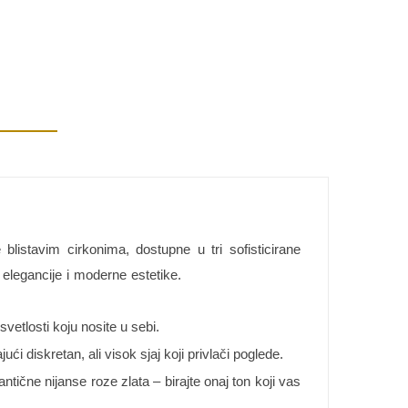
listavim cirkonima, dostupne u tri sofisticirane
e elegancije i moderne estetike.
vetlosti koju nosite u sebi.
ći diskretan, ali visok sjaj koji privlači poglede.
ntične nijanse roze zlata – birajte onaj ton koji vas