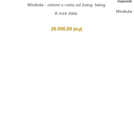
Usporedi
Minđuše - cirkoni u cvetu od žutog, belog
Minđuše 
ili roze zlata.
26.000,00
рсд