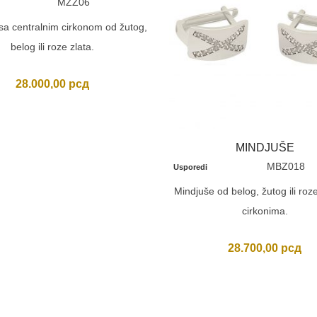
MZZ06
sa centralnim cirkonom od žutog,
belog ili roze zlata.
28.000,00
рсд
MINDJUŠE
MBZ018
Usporedi
Mindjuše od belog, žutog ili roze
cirkonima.
28.700,00
рсд