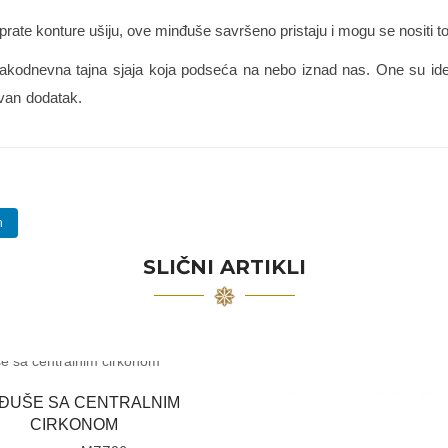
prate konture ušiju, ove minđuše savršeno pristaju i mogu se nositi t
odnevna tajna sjaja koja podseća na nebo iznad nas. One su idealan
avan dodatak.
n
SLIČNI ARTIKLI
ĐUŠE SA CENTRALNIM
CIRKONOM