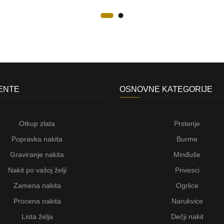
JENTE
OSNOVNE KATEGORIJE
Otkup zlata
Prstenje
Popravka nakita
Burme
Graviranje nakita
Minđuše
Nakit po vašoj želji
Privesci
Zamena nakita
Ogrlice
Procena nakita
Narukvice
Lista želja
Dečji nakit