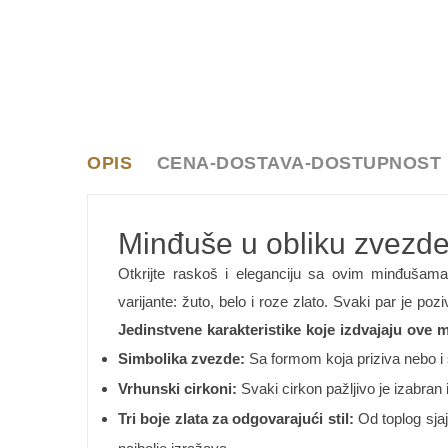
OPIS
CENA-DOSTAVA-DOSTUPNOST
Minđuše u obliku zvezde 
Otkrijte raskoš i eleganciju sa ovim minđuša
varijante: žuto, belo i roze zlato. Svaki par je poz
Jedinstvene karakteristike koje izdvajaju ove 
Simbolika zvezde:
Sa formom koja priziva nebo i s
Vrhunski cirkoni:
Svaki cirkon pažljivo je izabran i
Tri boje zlata za odgovarajući stil:
Od toplog sjaja