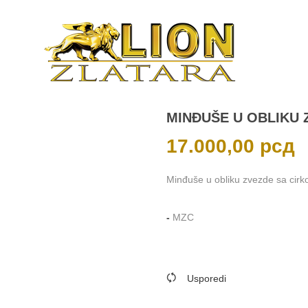
MINĐUŠE U OBLIKU 
17.000,00
рсд
Minđuše u obliku zvezde sa cirko
-
MZC
Usporedi