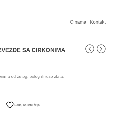
O nama
Kontakt
|
ZVEZDE SA CIRKONIMA
nima od žutog, belog ili roze zlata.
Dodaj na listu želja