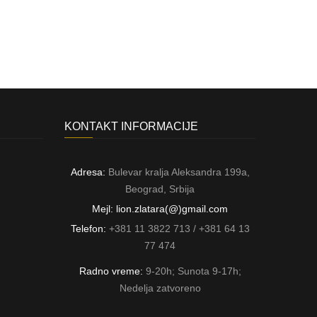
KONTAKT INFORMACIJE
Adresa:
Bulevar kralja Aleksandra 199a,
Beograd, Srbija
Mejl: lion.zlatara(@)gmail.com
Telefon:
+381 11 3822 713 / +381 64 13
77 474
Radno vreme:
9-20h; Sunota 9-17h;
Nedelja zatvoreno