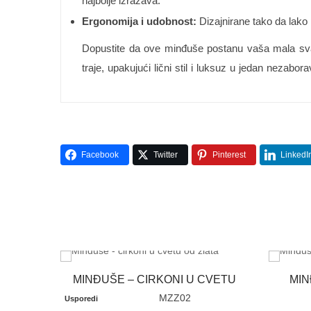
najbolje izražava.
Ergonomija i udobnost:
Dizajnirane tako da lako 
Dopustite da ove minđuše postanu vaša mala svak
traje, upakujući lični stil i luksuz u jedan nezabor
Facebook
Twitter
Pinterest
LinkedI
MINĐUŠE – CIRKONI U CVETU
MIN
MZZ02
Usporedi