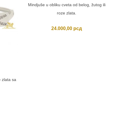
Mindjuše u obliku cveta od belog, žutog ili
roze zlata.
24.000,00
рсд
MIN
Usporedi
 zlata sa
Minđuš