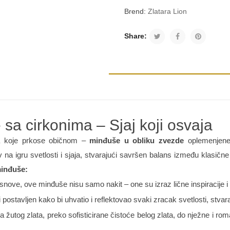
Brend:
Zlatara Lion
Share:
sa cirkonima – Sjaj koji osvaja
ma koje prkose običnom –
minđuše u obliku zvezde
oplemenjene b
iv na igru svetlosti i sjaja, stvarajući savršen balans između klasičn
minđuše:
nove, ove minđuše nisu samo nakit – one su izraz lične inspiracije i s
 postavljen kako bi uhvatio i reflektovao svaki zracak svetlosti, stvaraju
 žutog zlata, preko sofisticirane čistoće belog zlata, do nježne i roma