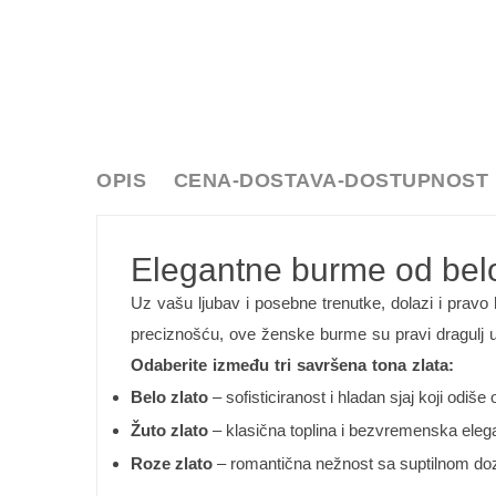
OPIS
CENA-DOSTAVA-DOSTUPNOST
Elegantne burme od belog
Uz vašu ljubav i posebne trenutke, dolazi i pravo
preciznošću, ove ženske burme su pravi dragulj u
Odaberite između tri savršena tona zlata:
Belo zlato
– sofisticiranost i hladan sjaj koji odiš
Žuto zlato
– klasična toplina i bezvremenska eleg
Roze zlato
– romantična nežnost sa suptilnom d