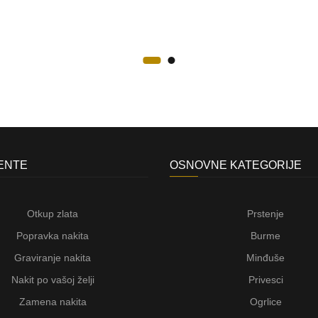
JENTE
OSNOVNE KATEGORIJE
Otkup zlata
Prstenje
Popravka nakita
Burme
Graviranje nakita
Minđuše
Nakit po vašoj želji
Privesci
Zamena nakita
Ogrlice