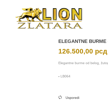
ELEGANTNE BURME 
126.500,00
рсд
Elegantne burme od belog, žutog 
-
LB064
Usporedi