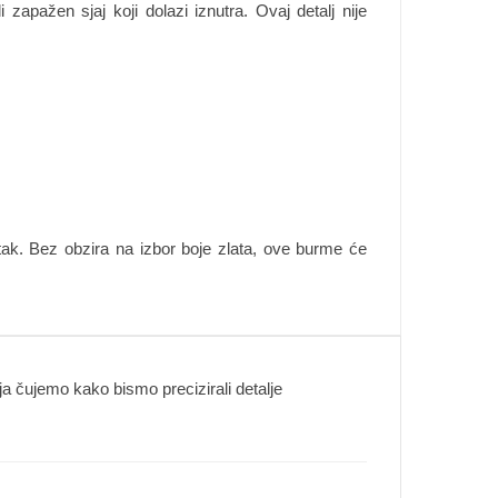
apažen sjaj koji dolazi iznutra. Ovaj detalj nije
utak. Bez obzira na izbor boje zlata, ove burme će
 čujemo kako bismo precizirali detalje