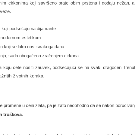
im cirkonima koji savršeno prate obim prstena i dodaju nežan, ali z
 veze.
i koji podsećaju na dijamante
a modernom estetikom
n koji se lako nosi svakoga dana
enja, sada obogaćena zračenjem cirkona
ča koju ćete nositi zauvek, podsećajući se na svaki dragoceni tren
nijih životnih koraka.
 promene u ceni zlata, pa je zato neophodno da se nakon poručivanja
h troškova
.