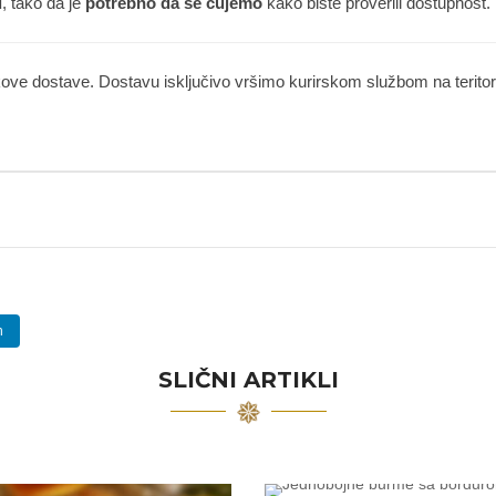
u
, tako da je
potrebno da se čujemo
kako biste proverili dostupnost.
kove dostave. Dostavu isključivo vršimo kurirskom službom na teritorij
n
SLIČNI ARTIKLI