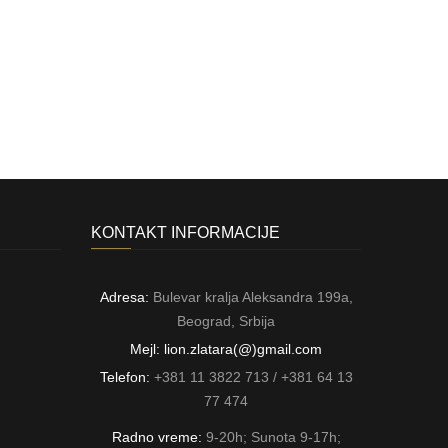
KONTAKT INFORMACIJE
Adresa:
Bulevar kralja Aleksandra 199a,
Beograd, Srbija
Mejl: lion.zlatara(@)gmail.com
Telefon:
+381 11 3822 713 / +381 64 13
77 474
Radno vreme:
9-20h; Sunota 9-17h;