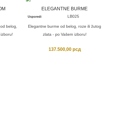
OM
ELEGANTNE BURME
LB025
Usporedi
od belog,
Elegantne burme od belog, roze ili žutog
 izboru!
zlata - po Vašem izboru!
137.500,00
рсд
TROB
Usporedi
Trobojn