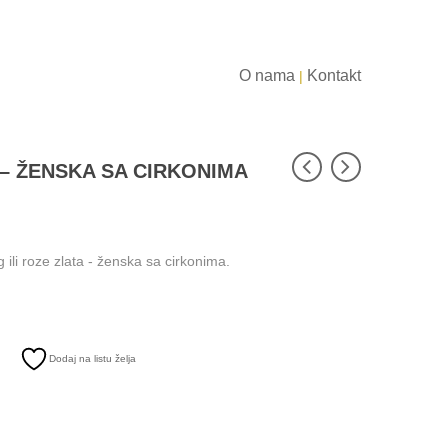
O nama
Kontakt
|
– ŽENSKA SA CIRKONIMA
ili roze zlata - ženska sa cirkonima.
Dodaj na listu želja