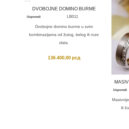
DVOBOJNE DOMINO BURME
LB011
Usporedi
Dvobojne domino burme u svim
kombinazijama od žutog, belog ili roze
zlata.
136.400,00
рсд
MASIV
Usporedi
Masivnij
ili 