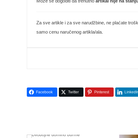
Može se dogoditi da trenutno
artikal nije na stanj
Za sve artikle i za sve narudžbine, ne plaćate troš
samo cenu naručenog artikla/ala.
Facebook
Twitter
Pinterest
LinkedI