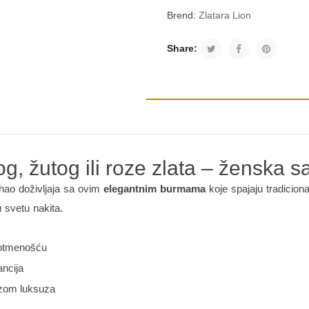
Brend:
Zlatara Lion
Share:
, žutog ili roze zlata – ženska s
 hao doživljaja sa ovim
elegantnim burmama
koje spajaju tradicion
 svetu nakita.
e otmenošću
ancija
ozom luksuza