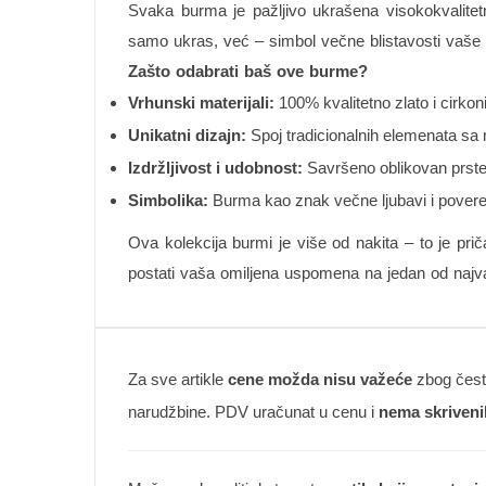
Svaka burma je pažljivo ukrašena visokokvalitetn
samo ukras, već – simbol večne blistavosti vaše
Zašto odabrati baš ove burme?
Vrhunski materijali:
100% kvalitetno zlato i cirkon
Unikatni dizajn:
Spoj tradicionalnih elemenata s
Izdržljivost i udobnost:
Savršeno oblikovan prste
Simbolika:
Burma kao znak večne ljubavi i pover
Ova kolekcija burmi je više od nakita – to je pri
postati vaša omiljena uspomena na jedan od najvaž
Za sve artikle
cene možda nisu važeće
zbog česte
narudžbine. PDV uračunat u cenu i
nema skriveni