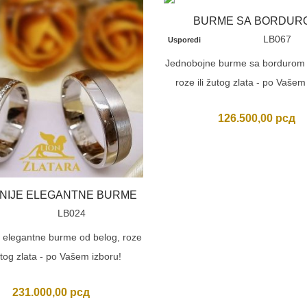
BURME SA BORDUR
LB067
Usporedi
Jednobojne burme sa bordurom 
roze ili žutog zlata - po Vašem
126.500,00
рсд
NIJE ELEGANTNE BURME
LB024
e elegantne burme od belog, roze
žutog zlata - po Vašem izboru!
231.000,00
рсд