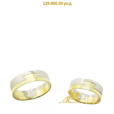
129.800,00
рсд