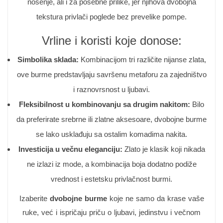
nošenje, ali i za posebne prilike, jer njihova dvobojna
tekstura privlači poglede bez prevelike pompe.
Vrline i koristi koje donose:
Simbolika sklada:
Kombinacijom tri različite nijanse zlata,
ove burme predstavljaju savršenu metaforu za zajedništvo
i raznovrsnost u ljubavi.
Fleksibilnost u kombinovanju sa drugim nakitom:
Bilo
da preferirate srebrne ili zlatne aksesoare, dvobojne burme
se lako usklađuju sa ostalim komadima nakita.
Investicija u večnu eleganciju:
Zlato je klasik koji nikada
ne izlazi iz mode, a kombinacija boja dodatno podiže
vrednost i estetsku privlačnost burmi.
Izaberite
dvobojne burme
koje ne samo da krase vaše
ruke, već i ispričaju priču o ljubavi, jedinstvu i večnom