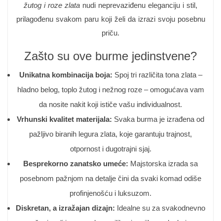
žutog i roze zlata
nudi neprevaziđenu eleganciju i stil,
prilagođenu svakom paru koji želi da izrazi svoju posebnu
priču.
Zašto su ove burme jedinstvene?
Unikatna kombinacija boja:
Spoj tri različita tona zlata –
hladno belog, toplo žutog i nežnog roze – omogućava vam
da nosite nakit koji ističe vašu individualnost.
Vrhunski kvalitet materijala:
Svaka burma je izrađena od
pažljivo biranih legura zlata, koje garantuju trajnost,
otpornost i dugotrajni sjaj.
Besprekorno zanatsko umeće:
Majstorska izrada sa
posebnom pažnjom na detalje čini da svaki komad odiše
profinjenošću i luksuzom.
Diskretan, a izražajan dizajn:
Idealne su za svakodnevno