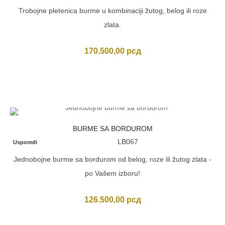
Trobojne pletenica burme u kombinaciji žutog, belog ili roze
zlata.
170.500,00
рсд
BURME SA BORDUROM
LB067
Usporedi
Jednobojne burme sa bordurom od belog, roze ili žutog zlata -
po Vašem izboru!
126.500,00
рсд