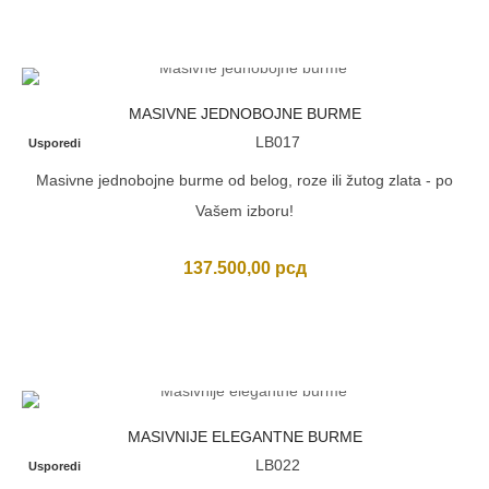
MASIVNE JEDNOBOJNE BURME
LB017
Usporedi
Masivne jednobojne burme od belog, roze ili žutog zlata - po
Vašem izboru!
137.500,00
рсд
MASIVNIJE ELEGANTNE BURME
LB022
Usporedi