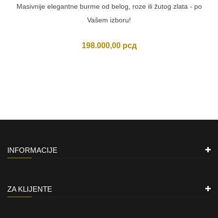
Masivnije elegantne burme od belog, roze ili žutog zlata - po
Vašem izboru!
198.000,00
рсд
INFORMACIJE
ZA KLIJENTE