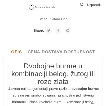
Usporedi
Dodaj na listu želja
Brend:
Zlatara Lion
Share:
OPIS
CENA-DOSTAVA-DOSTUPNOST
Dvobojne burme u
kombinaciji belog, žutog ili
roze zlata
U svetu nakita, gde detalji prave razliku,
dvobojne burme
su savršen simbol spajanja različitosti u jedinstvenu
harmoniju. Naša kolekcija burmi u kombinaciji
belog,