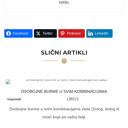
spoju.
Facebook
Twitter
Pinterest
LinkedIn
SLIČNI ARTIKLI
DVOBOJNE BURME U SVIM KOMBINACIJAMA
LB013
Usporedi
Dvobojne burme u svim kombinacijama zlata (žutog, belog ili
roze) boja po vašoj želji.