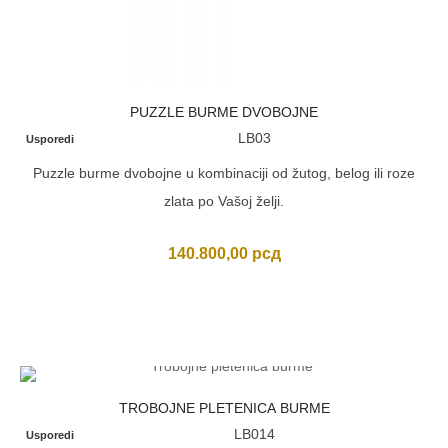
PUZZLE BURME DVOBOJNE
LB03
Usporedi
Puzzle burme dvobojne u kombinaciji od žutog, belog ili roze
zlata po Vašoj želji.
140.800,00
рсд
TROBOJNE PLETENICA BURME
LB014
Usporedi