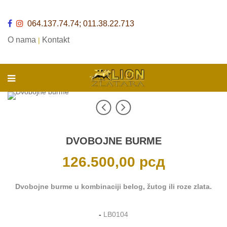
064.137.74.74; 011.38.22.713
O nama
Kontakt
|
DVOBOJNE BURME
126.500,00
рсд
Dvobojne burme u kombinaciji belog, žutog ili roze zlata.
-
LB0104