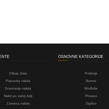
JENTE
OSNOVNE KATEGORIJE
Otkup zlata
Prstenje
Popravka nakita
Burme
Graviranje nakita
Minđuše
Nakit po vašoj želji
Privesci
Zamena nakita
Ogrlice