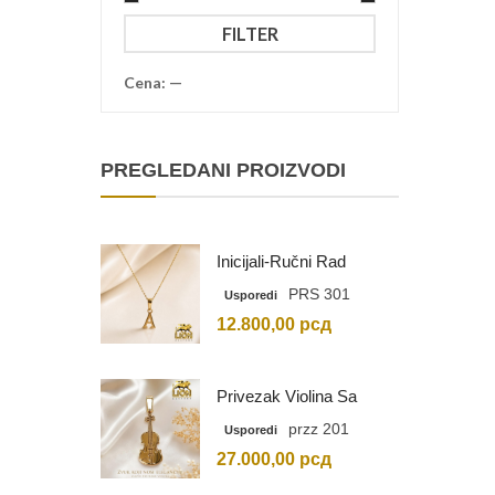
Minimalna
Maksimalna
FILTER
cena
cena
Cena:
—
PREGLEDANI PROIZVODI
Inicijali-Ručni Rad
PRS 301
Usporedi
12.800,00
рсд
Privezak Violina Sa
Graviranim Inicijalima
przz 201
Usporedi
27.000,00
рсд