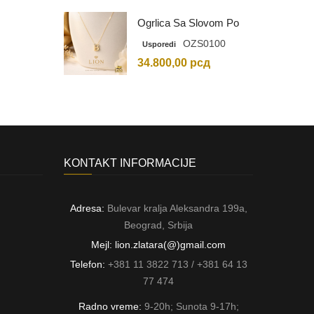
Ogrlica Sa Slovom Po
Vašem Izboru
OZS0100
Usporedi
34.800,00
рсд
KONTAKT INFORMACIJE
Adresa:
Bulevar kralja Aleksandra 199a,
Beograd, Srbija
Mejl: lion.zlatara(@)gmail.com
Telefon:
+381 11 3822 713 / +381 64 13
77 474
Radno vreme:
9-20h; Sunota 9-17h;