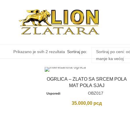
Sortirano
Prikazano je svih 2 rezultata
Sortiraj po:
Sortiraj po ceni: o
manje ka većoj
po
OGRLICA – ZLATO SA SRCEM POLA
ceni:
MAT POLA SJAJ
OBZ017
Usporedi
od
35.000,00
рсд
niže
ka