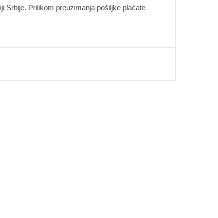
i Srbije. Prilikom preuzimanja pošiljke plaćate