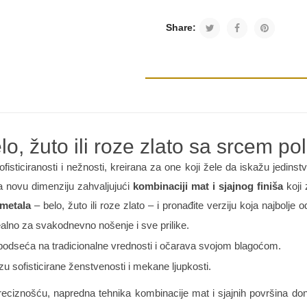
Share:
lo, žuto ili roze zlato sa srcem po
fisticiranosti i nežnosti, kreirana za one koji žele da iskažu jedinst
ja novu dimenziju zahvaljujući
kombinaciji mat i sjajnog finiša
koji 
metala
– belo, žuto ili roze zlato – i pronađite verziju koja najbolje o
ealno za svakodnevno nošenje i sve prilike.
 podseća na tradicionalne vrednosti i očarava svojom blagoćom.
u sofisticirane ženstvenosti i mekane ljupkosti.
reciznošću, napredna tehnika kombinacije mat i sjajnih površina dono