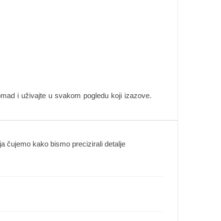
komad i uživajte u svakom pogledu koji izazove.
 čujemo kako bismo precizirali detalje