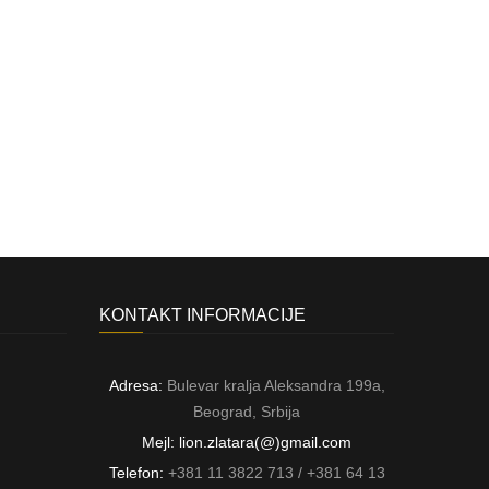
Akcija
KONTAKT INFORMACIJE
Adresa:
Bulevar kralja Aleksandra 199a,
Beograd, Srbija
Mejl: lion.zlatara(@)gmail.com
Telefon:
+381 11 3822 713 / +381 64 13