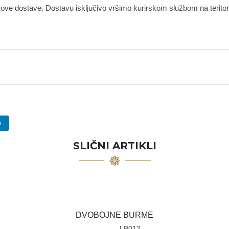
kove dostave. Dostavu isključivo vršimo kurirskom službom na teritorij
n
SLIČNI ARTIKLI
DVOBOJNE BURME
LB012