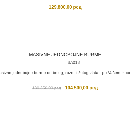
129.800,00
рсд
MASIVNE JEDNOBOJNE BURME
BA013
sivne jednobojne burme od belog, roze ili žutog zlata - po Vašem izbo
Originalna
Trenutna
104.500,00
рсд
130.350,00
рсд
cena
cena
je
je:
bila:
104.500,00 рсд
130.350,00 рсд.