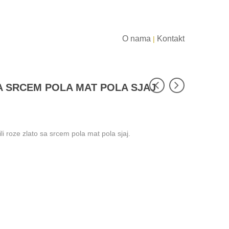
O nama
Kontakt
|
A SRCEM POLA MAT POLA SJAJ
ili roze zlato sa srcem pola mat pola sjaj.