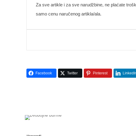
Za sve artikle i za sve narudžbine, ne plaćate troš
samo cenu naručenog artikla/ala.
Facebook
Twitter
Pinterest
LinkedI