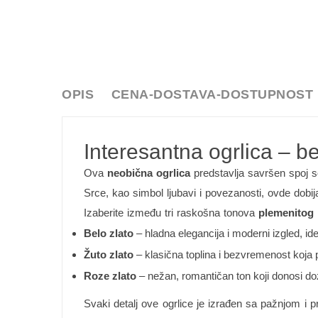
OPIS
CENA-DOSTAVA-DOSTUPNOST
Interesantna ogrlica – be
Ova
neobična ogrlica
predstavlja savršen spoj so
Srce, kao simbol ljubavi i povezanosti, ovde dobi
Izaberite između tri raskošna tonova
plemenitog 
Belo zlato
– hladna elegancija i moderni izgled, id
Žuto zlato
– klasična toplina i bezvremenost koja
Roze zlato
– nežan, romantičan ton koji donosi doz
Svaki detalj ove ogrlice je izrađen sa pažnjom i p