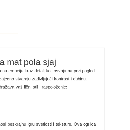
la mat pola sjaj
venu emociju kroz detalj koji osvaja na prvi pogled.
zajedno stvaraju zadivljujući kontrast i dubinu.
dražava vaš lični stil i raspoloženje:
si beskrajnu igru svetlosti i teksture. Ova ogrlica