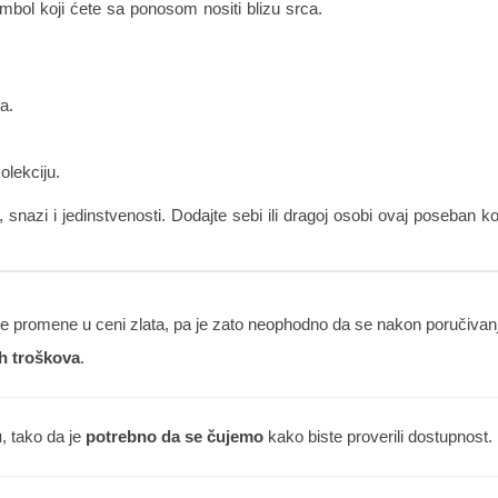
imbol koji ćete sa ponosom nositi blizu srca.
a.
olekciju.
 snazi i jedinstvenosti. Dodajte sebi ili dragoj osobi ovaj poseban 
 promene u ceni zlata, pa je zato neophodno da se nakon poručivanja
h troškova
.
u
, tako da je
potrebno da se čujemo
kako biste proverili dostupnost.