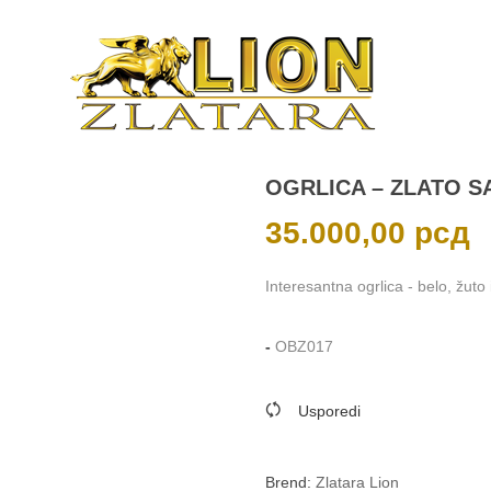
OGRLICA – ZLATO S
35.000,00
рсд
Interesantna ogrlica - belo, žuto 
-
OBZ017
Usporedi
Brend:
Zlatara Lion