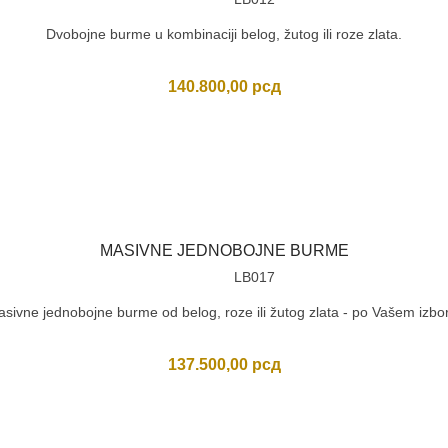
Dvobojne burme u kombinaciji belog, žutog ili roze zlata.
140.800,00
рсд
MASIVNE JEDNOBOJNE BURME
LB017
sivne jednobojne burme od belog, roze ili žutog zlata - po Vašem izbo
137.500,00
рсд