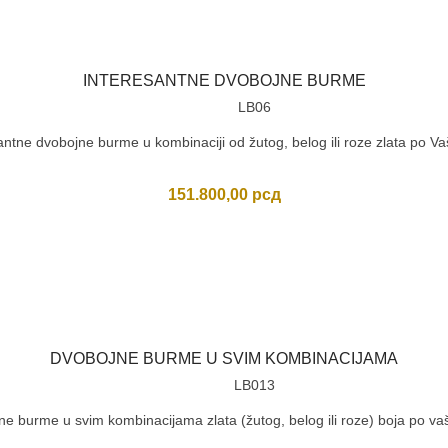
INTERESANTNE DVOBOJNE BURME
LB06
antne dvobojne burme u kombinaciji od žutog, belog ili roze zlata po Vašo
151.800,00
рсд
DVOBOJNE BURME U SVIM KOMBINACIJAMA
LB013
e burme u svim kombinacijama zlata (žutog, belog ili roze) boja po vašo