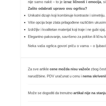
nije samo nakit – to je
izraz ličnosti i emocija
, s
Zašto odabrati upravo ovu ogrlicu?
Unikatni dizajn koji kombinuje kontraste i simetriju.
Više opcija boje zlata prilagođene različitim ukusim
Izdržljiv i kvalitetan materijal koji traje i ne gubi sjaj.
Elegantno pakovanje, savršeno za poklon ili ličnu k
Neka vaša ogrlica govori priču o vama – o ljubavi,
Za sve artikle
cene možda nisu važeće
zbog česte
narudžbine. PDV uračunat u cenu i
nema skriveni
Može se dogoditi da trenutno
artikal nije na stanj