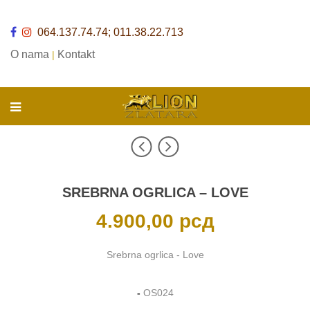
064.137.74.74; 011.38.22.713
O nama
Kontakt
|
SREBRNA OGRLICA – LOVE
4.900,00
рсд
Srebrna ogrlica - Love
-
OS024