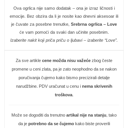
Ova ogrlica nije samo dodatak – ona je izraz ličnosti i
emocije. Bez obzira da li je nosite kao dnevni aksesoar ili
je čuvate za posebne trenutke,
Srebrna ogrlica – Love
će vam pomoći da svaki dan učinite posebnim.
Izaberite nakit koji priča priču o ljubavi – izaberite “Love”.
Za sve artikle
cene možda nisu važeće
zbog česte
promene u ceni zlata, pa je zato neophodno da se nakon
poručivanja čujemo kako bismo precizirali detalje
narudžbine. PDV uračunat u cenu i
nema skrivenih
troškova
.
Može se dogoditi da trenutno
artikal nije na stanju
, tako
da je
potrebno da se čujemo
kako biste proverili