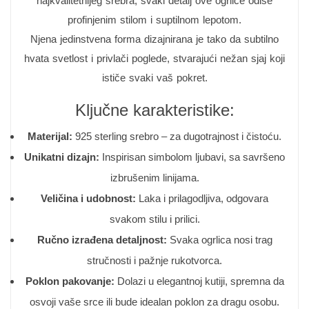
najkvalitetnijeg srebra, svaki detalj ove ogrlice odiše
profinjenim stilom i suptilnom lepotom.
Njena jedinstvena forma dizajnirana je tako da subtilno
hvata svetlost i privlači poglede, stvarajući nežan sjaj koji
ističe svaki vaš pokret.
Ključne karakteristike:
Materijal:
925 sterling srebro – za dugotrajnost i čistoću.
Unikatni dizajn:
Inspirisan simbolom ljubavi, sa savršeno
izbrušenim linijama.
Veličina i udobnost:
Laka i prilagodljiva, odgovara
svakom stilu i prilici.
Ručno izrađena detaljnost:
Svaka ogrlica nosi trag
stručnosti i pažnje rukotvorca.
Poklon pakovanje:
Dolazi u elegantnoj kutiji, spremna da
osvoji vaše srce ili bude idealan poklon za dragu osobu.