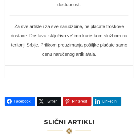
dostupnost.
Za sve artikle i za sve narudžbine, ne plaćate troškove
dostave. Dostavu isključivo vršimo kurirskom službom na
teritoriji Srbije. Prilikom preuzimanja pošiljke plaćate samo
cenu naručenog artikla/ala.
Facebook
Twitter
Pinterest
LinkedIn
SLIČNI ARTIKLI