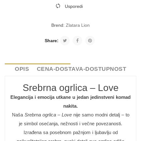
Usporedi
Brend:
Zlatara Lion
Share:
OPIS
CENA-DOSTAVA-DOSTUPNOST
Srebrna ogrlica – Love
Elegancija i emocija utkane u jedan jedinstveni komad
nakita.
Naša
Srebrna ogrlica – Love
nije samo modni detalj – to
je simbol osećanja, nežnosti i večne povezanosti.
Izrađena sa posebnom pažnjom i ljubavlju od