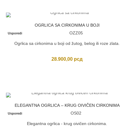
OGRLICA SA CIRKONIMA U BOJI
OZZ05
Usporedi
Ogrlica sa cirkonima u boji od žutog, belog ili roze zlata.
28.900,00
рсд
ELEGANTNA OGRLICA – KRUG OIVIČEN CIRKONIMA
OS02
Usporedi
Elegantna ogrlica - krug oivičen cirkonima.