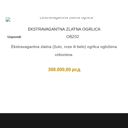
EKSTRAVAGANTNA ZLATNA OGRLICA
OBZ02
Usporedi
Ekstravagantna zlatna (žuto, roze ili belo) ogrlica ogložena
cirkonima.
308.000,00
рсд