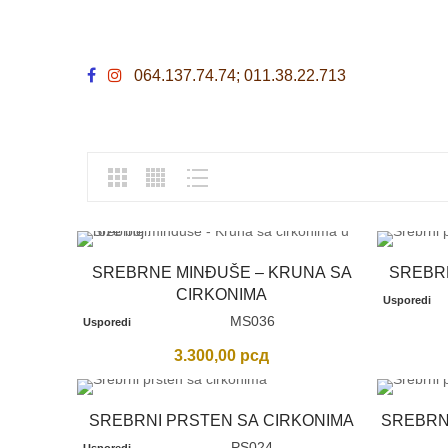
064.137.74.74; 011.38.22.713
SREBRNE MINĐUŠE – KRUNA SA
SREBR
CIRKONIMA
Usporedi
MS036
Usporedi
3.300,00
рсд
SREBRNI PRSTEN SA CIRKONIMA
SREBRN
PS024