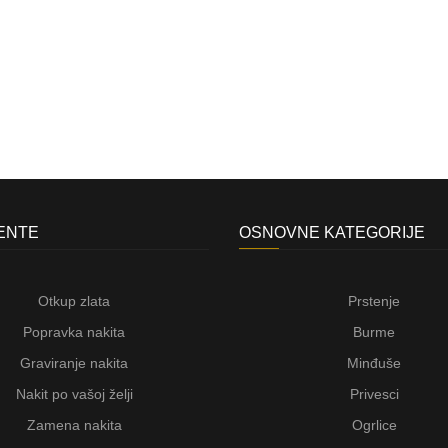
JENTE
OSNOVNE KATEGORIJE
Otkup zlata
Prstenje
Popravka nakita
Burme
Graviranje nakita
Minđuše
Nakit po vašoj želji
Privesci
Zamena nakita
Ogrlice