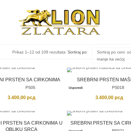
Sortirano
Prikaz 1–12 od 109 rezultata
Sortiraj po:
Sortiraj po ceni: o
manje ka većoj
po
NI PRSTEN SA CIRKONIMA
SREBRNI PRSTEN MAŠ
ceni:
PS05
PS018
Usporedi
od
3.400,00
рсд
3.400,00
рсд
niže
I PRSTEN SA CIRKONIMA U
SREBRNI PRSTEN SA CIR
ka
OBLIKU SRCA
PS021