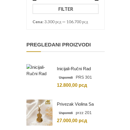
Minimalna
Maksimalna
FILTER
cena
cena
Cena:
3.300 рсд
—
106.700 рсд
PREGLEDANI PROIZVODI
Inicijali-Ručni Rad
PRS 301
Usporedi
12.800,00
рсд
Privezak Violina Sa
Graviranim Inicijalima
przz 201
Usporedi
27.000,00
рсд