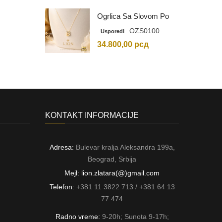
Ogrlica Sa Slovom Po
Vašem Izboru
OZS0100
Usporedi
34.800,00
рсд
KONTAKT INFORMACIJE
Adresa:
Bulevar kralja Aleksandra 199a,
Beograd, Srbija
Mejl: lion.zlatara(@)gmail.com
Telefon:
+381 11 3822 713 / +381 64 13
77 474
Radno vreme:
9-20h; Sunota 9-17h;