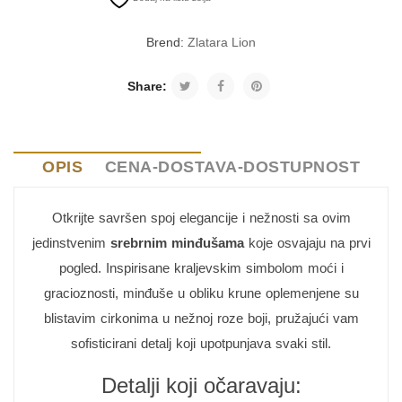
Brend:
Zlatara Lion
Share:
OPIS
CENA-DOSTAVA-DOSTUPNOST
Otkrijte savršen spoj elegancije i nežnosti sa ovim
jedinstvenim
srebrnim minđušama
koje osvajaju na prvi
pogled. Inspirisane kraljevskim simbolom moći i
gracioznosti, minđuše u obliku krune oplemenjene su
blistavim cirkonima u nežnoj roze boji, pružajući vam
sofisticirani detalj koji upotpunjava svaki stil.
Detalji koji očaravaju: