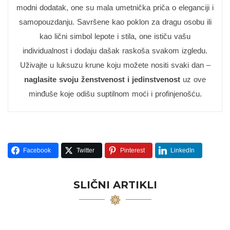
modni dodatak, one su mala umetnička priča o eleganciji i
samopouzdanju. Savršene kao poklon za dragu osobu ili
kao lični simbol lepote i stila, one ističu vašu
individualnost i dodaju dašak raskoša svakom izgledu.
Uživajte u luksuzu krune koju možete nositi svaki dan –
naglasite svoju ženstvenost i jedinstvenost
uz ove
minđuše koje odišu suptilnom moći i profinjenošću.
Facebook
Twitter
Pinterest
LinkedIn
SLIČNI ARTIKLI