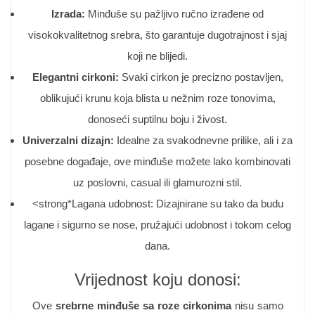
Izrada:
Minđuše su pažljivo ručno izrađene od
visokokvalitetnog srebra, što garantuje dugotrajnost i sjaj
koji ne blijedi.
Elegantni cirkoni:
Svaki cirkon je precizno postavljen,
oblikujući krunu koja blista u nežnim roze tonovima,
donoseći suptilnu boju i živost.
Univerzalni dizajn:
Idealne za svakodnevne prilike, ali i za
posebne događaje, ove minđuše možete lako kombinovati
uz poslovni, casual ili glamurozni stil.
<strong*Lagana udobnost: Dizajnirane su tako da budu
lagane i sigurno se nose, pružajući udobnost i tokom celog
dana.
Vrijednost koju donosi:
Ove
srebrne minđuše sa roze cirkonima
nisu samo