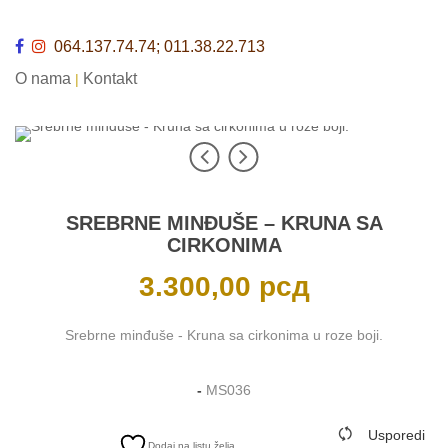
064.137.74.74; 011.38.22.713
O nama
Kontakt
|
SREBRNE MINĐUŠE – KRUNA SA
CIRKONIMA
3.300,00
рсд
Srebrne minđuše - Kruna sa cirkonima u roze boji.
-
MS036
Usporedi
Dodaj na listu želja