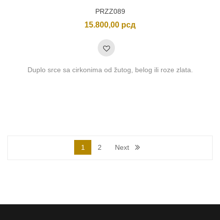
PRZZ089
15.800,00
рсд
Duplo srce sa cirkonima od žutog, belog ili roze zlata.
1
2
Next