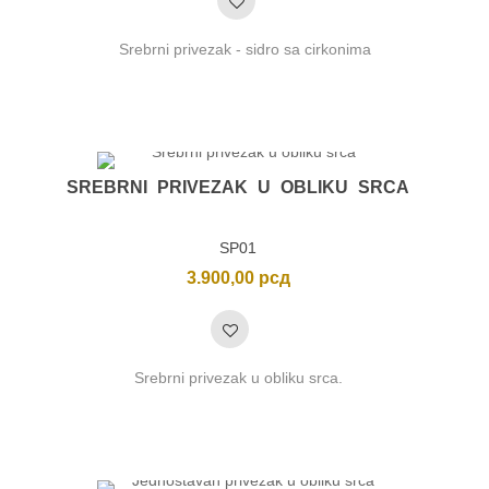
Srebrni privezak - sidro sa cirkonima
SREBRNI PRIVEZAK U OBLIKU SRCA
SP01
3.900,00
рсд
nimalna
ksimalna
na
na
Srebrni privezak u obliku srca.