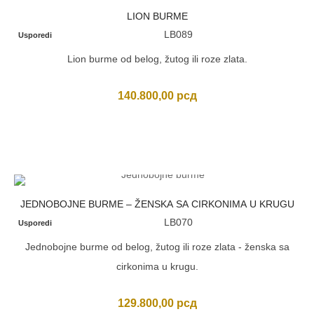
LION BURME
LB089
Usporedi
Lion burme od belog, žutog ili roze zlata.
140.800,00
рсд
JEDNOBOJNE BURME – ŽENSKA SA CIRKONIMA U KRUGU
LB070
Usporedi
Jednobojne burme od belog, žutog ili roze zlata - ženska sa
cirkonima u krugu.
129.800,00
рсд