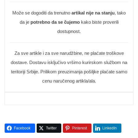
Može se dogoditi da trenutno
artikal nije na stanju
, tako
da je
potrebno da se čujemo
kako biste proverili
dostupnost.
Za sve artikle i za sve narudžbine, ne plaćate troškove
dostave. Dostavu isključivo vršimo kurirskom službom na
teritoriji Srbije. Prilikom preuzimanja pošiljke plaćate samo
cenu naručenog artikla/ala.
Facebook
Twitter
Pinterest
LinkedIn