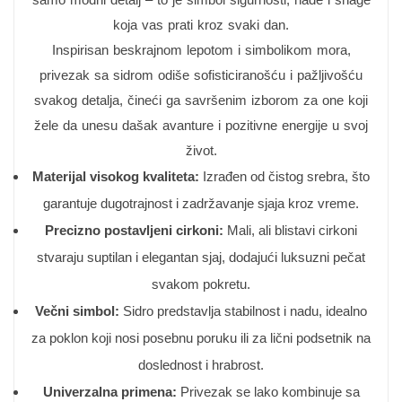
koja vas prati kroz svaki dan.
Inspirisan beskrajnom lepotom i simbolikom mora,
privezak sa sidrom odiše sofisticiranošću i pažljivošću
svakog detalja, čineći ga savršenim izborom za one koji
žele da unesu dašak avanture i pozitivne energije u svoj
život.
Materijal visokog kvaliteta:
Izrađen od čistog srebra, što
garantuje dugotrajnost i zadržavanje sjaja kroz vreme.
Precizno postavljeni cirkoni:
Mali, ali blistavi cirkoni
stvaraju suptilan i elegantan sjaj, dodajući luksuzni pečat
svakom pokretu.
Večni simbol:
Sidro predstavlja stabilnost i nadu, idealno
za poklon koji nosi posebnu poruku ili za lični podsetnik na
doslednost i hrabrost.
Univerzalna primena:
Privezak se lako kombinuje sa