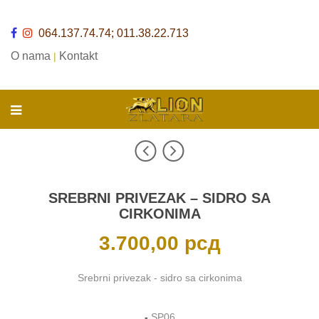
064.137.74.74; 011.38.22.713
O nama
Kontakt
|
SREBRNI PRIVEZAK – SIDRO SA
CIRKONIMA
3.700,00
рсд
Srebrni privezak - sidro sa cirkonima
-
SP06