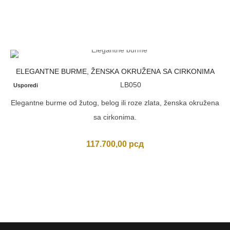
ELEGANTNE BURME, ŽENSKA OKRUŽENA SA CIRKONIMA
LB050
Usporedi
Elegantne burme od žutog, belog ili roze zlata, ženska okružena
sa cirkonima.
117.700,00
рсд