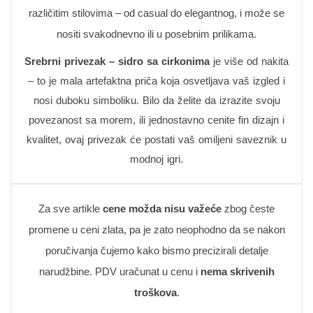
različitim stilovima – od casual do elegantnog, i može se
nositi svakodnevno ili u posebnim prilikama.
Srebrni privezak – sidro sa cirkonima
je više od nakita
– to je mala artefaktna priča koja osvetljava vaš izgled i
nosi duboku simboliku. Bilo da želite da izrazite svoju
povezanost sa morem, ili jednostavno cenite fin dizajn i
kvalitet, ovaj privezak će postati vaš omiljeni saveznik u
modnoj igri.
Za sve artikle
cene možda nisu važeće
zbog česte
promene u ceni zlata, pa je zato neophodno da se nakon
poručivanja čujemo kako bismo precizirali detalje
narudžbine. PDV uračunat u cenu i
nema skrivenih
troškova
.