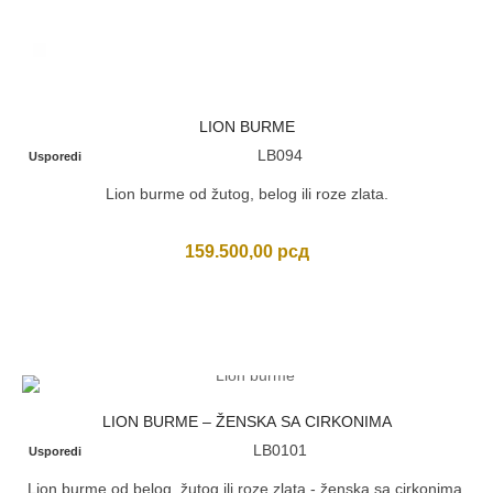
LION BURME
LB094
Usporedi
Lion burme od žutog, belog ili roze zlata.
159.500,00
рсд
LION BURME – ŽENSKA SA CIRKONIMA
LB0101
Usporedi
Lion burme od belog, žutog ili roze zlata - ženska sa cirkonima.