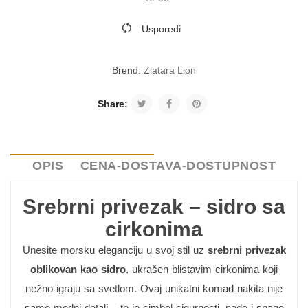
Usporedi
Brend:
Zlatara Lion
Share:
OPIS
CENA-DOSTAVA-DOSTUPNOST
Srebrni privezak – sidro sa
cirkonima
Unesite morsku eleganciju u svoj stil uz
srebrni privezak
oblikovan kao sidro
, ukrašen blistavim cirkonima koji
nežno igraju sa svetlom. Ovaj unikatni komad nakita nije
samo modni detalj – to je simbol sigurnosti, nade i snage