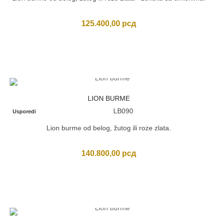
125.400,00
рсд
LION BURME
LB090
Usporedi
Lion burme od belog, žutog ili roze zlata.
140.800,00
рсд