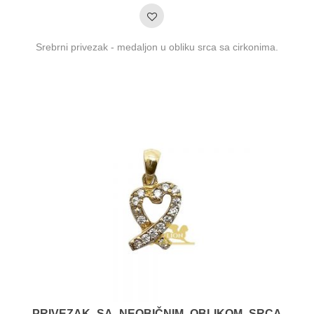
Srebrni privezak - medaljon u obliku srca sa cirkonima.
PRIVEZAK SA NEOBIČNIM OBLIKOM SRCA