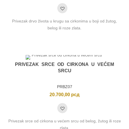
Privezak drvo života u krugu sa cirkonima u boji od žutog,
belog ili roze zlata.
PRIVEZAK SRCE OD CIRKONA U VEĆEM
SRCU
PRBZ07
20.700,00
рсд
Privezak srce od cirkona u većem srcu od belog, žutog ili roze
zlata.