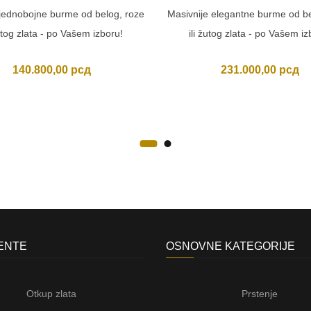
jednobojne burme od belog, roze
Masivnije elegantne burme od be
žutog zlata - po Vašem izboru!
ili žutog zlata - po Vašem iz
140.800,00
рсд
231.000,00
рсд
JENTE
OSNOVNE KATEGORIJE
Otkup zlata
Prstenje