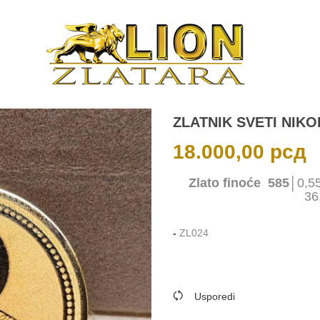
ZLATNIK SVETI NIKO
18.000,00
рсд
Zlato finoće 585
│0,5
36
-
ZL024
Usporedi