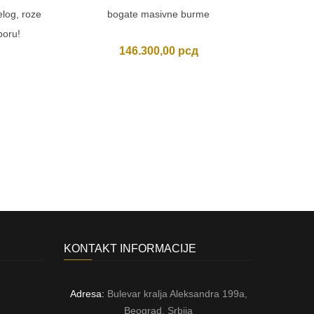
log, roze
bogate masivne burme
Nep
boru!
146.300,00
рсд
KONTAKT INFORMACIJE
Adresa:
Bulevar kralja Aleksandra 199a,
Beograd, Srbija