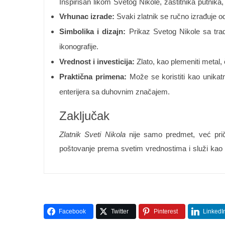
Inspirisan likom Svetog Nikole, zaštitnika putnik
Vrhunac izrade:
Svaki zlatnik se ručno izrađuje od
Simbolika i dizajn:
Prikaz Svetog Nikole sa trad
ikonografije.
Vrednost i investicija:
Zlato, kao plemeniti metal,
Praktična primena:
Može se koristiti kao unikatn
enterijera sa duhovnim značajem.
Zaključak
Zlatnik Sveti Nikola
nije samo predmet, već priča
poštovanje prema svetim vrednostima i služi kao p
Facebook
Twitter
Pinterest
LinkedI