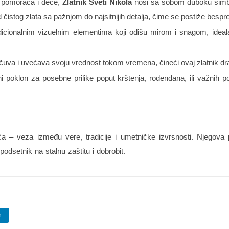
a, pomoraca i dece,
Zlatnik Sveti Nikola
nosi sa sobom duboku simb
 čistog zlata sa pažnjom do najsitnijih detalja, čime se postiže bespre
icionalnim vizuelnim elementima koji odišu mirom i snagom, idea
 čuva i uvećava svoju vrednost tokom vremena, čineći ovaj zlatnik dr
i poklon za posebne prilike poput krštenja, rođendana, ili važnih 
 – veza između vere, tradicije i umetničke izvrsnosti. Njegova p
odsetnik na stalnu zaštitu i dobrobit.
n