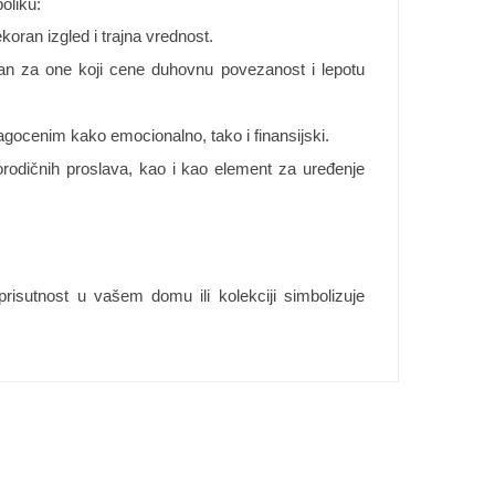
oliku:
koran izgled i trajna vrednost.
lan za one koji cene duhovnu povezanost i lepotu
agocenim kako emocionalno, tako i finansijski.
porodičnih proslava, kao i kao element za uređenje
risutnost u vašem domu ili kolekciji simbolizuje