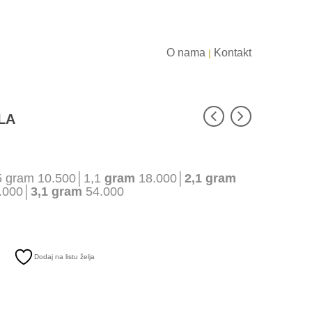
O nama
Kontakt
|
LA
5 gram 10.500│1,1
gram
18.000│
2,1 gram
.000│
3,1 gram
54.000
Dodaj na listu želja