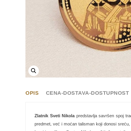
OPIS
CENA-DOSTAVA-DOSTUPNOST
Zlatnik Sveti Nikola
predstavlja savršen spoj tra
predmet, već i moćan talisman koji donosi sreću, z