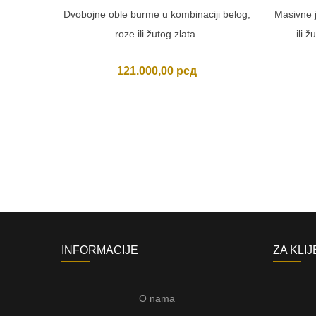
Dvobojne oble burme u kombinaciji belog,
Masivne 
roze ili žutog zlata.
ili 
121.000,00
рсд
INFORMACIJE
ZA KLI
O nama