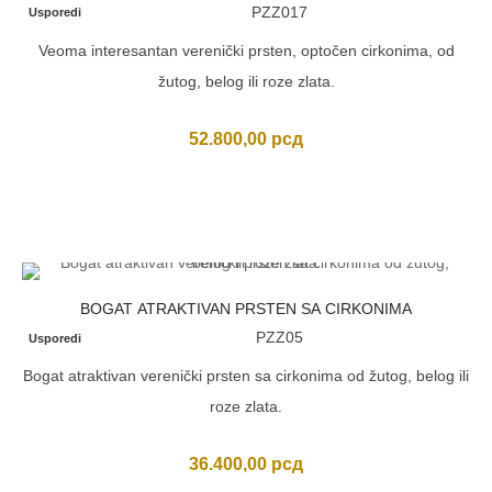
PZZ017
Usporedi
Veoma interesantan verenički prsten, optočen cirkonima, od
žutog, belog ili roze zlata.
52.800,00
рсд
BOGAT ATRAKTIVAN PRSTEN SA CIRKONIMA
PZZ05
Usporedi
Bogat atraktivan verenički prsten sa cirkonima od žutog, belog ili
roze zlata.
36.400,00
рсд