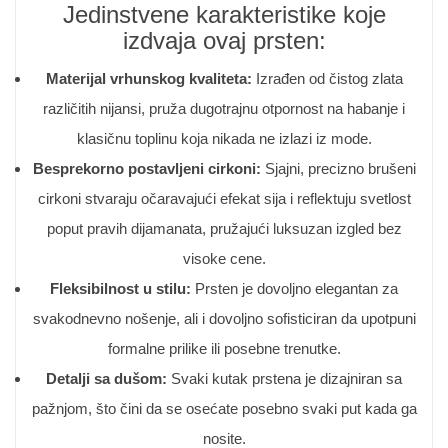
Jedinstvene karakteristike koje
izdvaja ovaj prsten:
Materijal vrhunskog kvaliteta:
Izrađen od čistog zlata
različitih nijansi, pruža dugotrajnu otpornost na habanje i
klasičnu toplinu koja nikada ne izlazi iz mode.
Besprekorno postavljeni cirkoni:
Sjajni, precizno brušeni
cirkoni stvaraju očaravajući efekat sija i reflektuju svetlost
poput pravih dijamanata, pružajući luksuzan izgled bez
visoke cene.
Fleksibilnost u stilu:
Prsten je dovoljno elegantan za
svakodnevno nošenje, ali i dovoljno sofisticiran da upotpuni
formalne prilike ili posebne trenutke.
Detalji sa dušom:
Svaki kutak prstena je dizajniran sa
pažnjom, što čini da se osećate posebno svaki put kada ga
nosite.