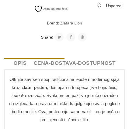
Usporedi
Dodaj na listu želja
Brend:
Zlatara Lion
Share:
OPIS
CENA-DOSTAVA-DOSTUPNOST
Otkrijte savršen spoj tradicionalne lepote i modernog sjaja
kroz
zlatni prsten
, dostupan u tri upečatljive boje:
belo,
žuto ili roze zlato
. Svaki prsten pažljivo je ručno izrađen
da izgleda kao pravi umetnički dragulj, koji osvaja poglede
i budi emocije. Ovaj prsten nije samo nakit – on je priča o
profinjenosti i ličnom stilu.