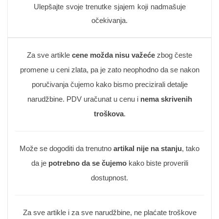
Ulepšajte svoje trenutke sjajem koji nadmašuje
očekivanja.
Za sve artikle
cene možda nisu važeće
zbog česte
promene u ceni zlata, pa je zato neophodno da se nakon
poručivanja čujemo kako bismo precizirali detalje
narudžbine. PDV uračunat u cenu i
nema skrivenih
troškova
.
Može se dogoditi da trenutno
artikal nije na stanju
, tako
da je
potrebno da se čujemo
kako biste proverili
dostupnost.
Za sve artikle i za sve narudžbine, ne plaćate troškove