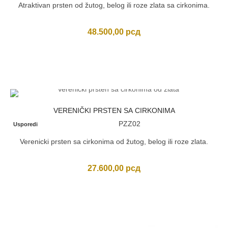
Atraktivan prsten od žutog, belog ili roze zlata sa cirkonima.
48.500,00
рсд
VERENIČKI PRSTEN SA CIRKONIMA
PZZ02
Usporedi
Verenicki prsten sa cirkonima od žutog, belog ili roze zlata.
27.600,00
рсд