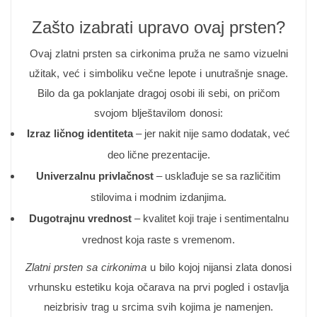
Zašto izabrati upravo ovaj prsten?
Ovaj zlatni prsten sa cirkonima pruža ne samo vizuelni
užitak, već i simboliku večne lepote i unutrašnje snage.
Bilo da ga poklanjate dragoj osobi ili sebi, on pričom
svojom blještavilom donosi:
Izraz ličnog identiteta
– jer nakit nije samo dodatak, već
deo lične prezentacije.
Univerzalnu privlačnost
– usklađuje se sa različitim
stilovima i modnim izdanjima.
Dugotrajnu vrednost
– kvalitet koji traje i sentimentalnu
vrednost koja raste s vremenom.
Zlatni prsten sa cirkonima
u bilo kojoj nijansi zlata donosi
vrhunsku estetiku koja očarava na prvi pogled i ostavlja
neizbrisiv trag u srcima svih kojima je namenjen.