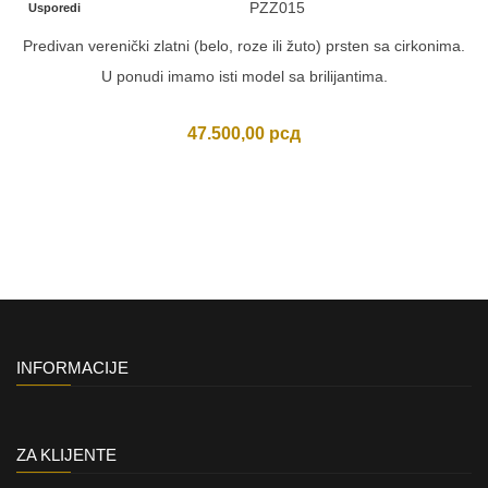
PZZ015
Usporedi
Predivan verenički zlatni (belo, roze ili žuto) prsten sa cirkonima.
U ponudi imamo isti model sa brilijantima.
47.500,00
рсд
INFORMACIJE
ZA KLIJENTE