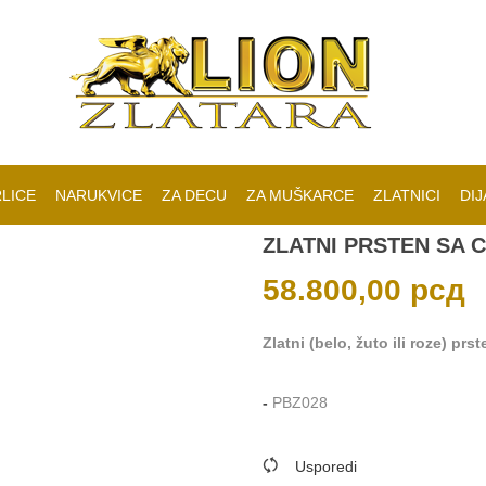
LICE
NARUKVICE
ZA DECU
ZA MUŠKARCE
ZLATNICI
DIJ
ZLATNI PRSTEN SA 
58.800,00
рсд
Zlatni (belo, žuto ili roze) prs
-
PBZ028
Usporedi