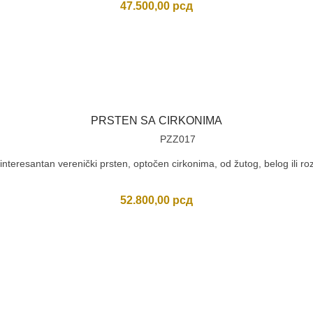
47.500,00
рсд
PRSTEN SA CIRKONIMA
PZZ017
nteresantan verenički prsten, optočen cirkonima, od žutog, belog ili roz
52.800,00
рсд