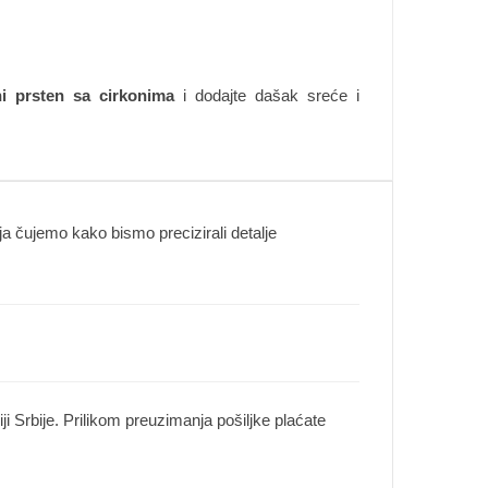
ni prsten sa cirkonima
i dodajte dašak sreće i
 čujemo kako bismo precizirali detalje
i Srbije. Prilikom preuzimanja pošiljke plaćate