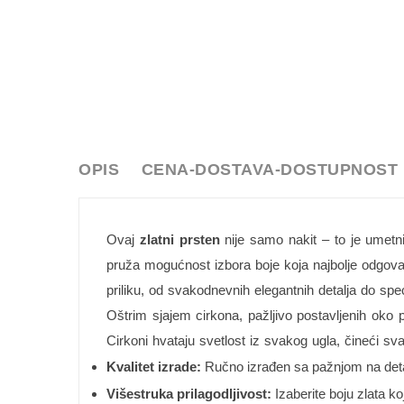
OPIS
CENA-DOSTAVA-DOSTUPNOST
Ovaj
zlatni prsten
nije samo nakit – to je umetni
pruža mogućnost izbora boje koja najbolje odgovara
priliku, od svakodnevnih elegantnih detalja do spec
Oštrim sjajem cirkona, pažljivo postavljenih oko
Cirkoni hvataju svetlost iz svakog ugla, čineći s
Kvalitet izrade:
Ručno izrađen sa pažnjom na detalj
Višestruka prilagodljivost:
Izaberite boju zlata k