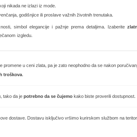
oji nikada ne izlazi iz mode.
nčanja, godišnjice ili proslave važnih životnih trenutaka.
nosti, simbol elegancije i pažnje prema detaljima. Izaberite
zlat
ečanom izgledu.
 promene u ceni zlata, pa je zato neophodno da se nakon poručivanja
h troškova
.
u
, tako da je
potrebno da se čujemo
kako biste proverili dostupnost.
kove dostave. Dostavu isključivo vršimo kurirskom službom na teritorij