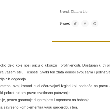
Brend:
Zlatara Lion
Share:
čko delo koje nosi priču o luksuzu i profinjenosti. Dostupan u tri p
 vašem stilu i ličnosti. Svaki ton zlata donosi svoj šarm i jedinst
ijalnih događaja.
 prstena, ovaj komad nudi očaravajući izgled koji podseća na pravu 
vaki pokret rukom pravo svetlosno putovanje.
e, prsten garantuje dugotrajnost i otpornost na habanje.
oja savršeno komplementira vašu garderobu i ten.