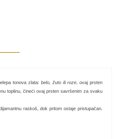
relepa tonova zlata:
belo, žuto ili roze
, ovaj prsten
venu toplinu, čineći ovaj prsten savršenim za svaku
dijamantnu raskoš, dok pritom ostaje pristupačan.