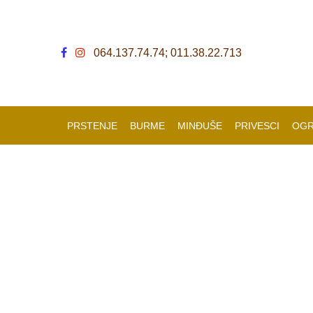
064.137.74.74; 011.38.22.713
PRSTENJE
BURME
MINĐUŠE
PRIVESCI
OGR