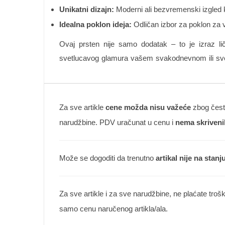
Unikatni dizajn:
Moderni ali bezvremenski izgled k
Idealna poklon ideja:
Odličan izbor za poklon za ve
Ovaj prsten nije samo dodatak – to je izraz lič
svetlucavog glamura vašem svakodnevnom ili sv
Za sve artikle
cene možda nisu važeće
zbog česte
narudžbine. PDV uračunat u cenu i
nema skriveni
Može se dogoditi da trenutno
artikal nije na stanj
Za sve artikle i za sve narudžbine, ne plaćate troš
samo cenu naručenog artikla/ala.