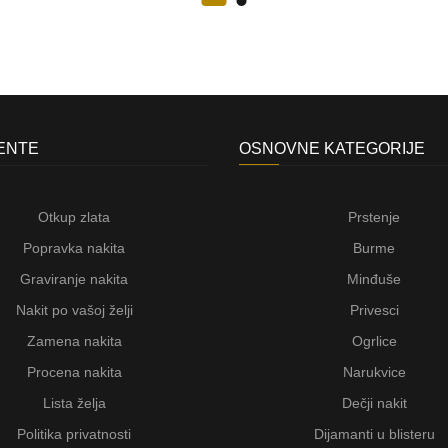
JENTE
OSNOVNE KATEGORIJE
Otkup zlata
Prstenje
Popravka nakita
Burme
Graviranje nakita
Minđuše
Nakit po vašoj želji
Privesci
Zamena nakita
Ogrlice
Procena nakita
Narukvice
Lista želja
Dečji nakit
Politika privatnosti
Dijamanti u blisteru