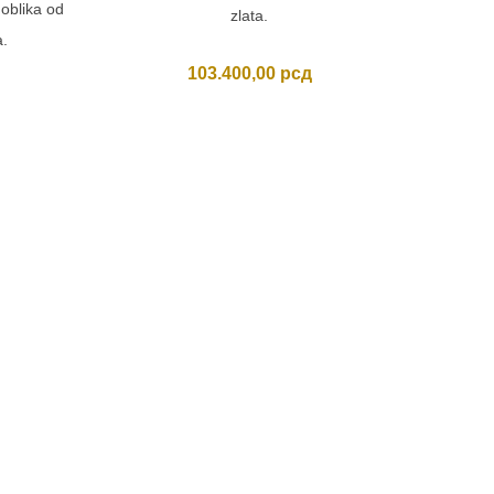
oblika od
zlata.
a.
103.400,00
рсд
DVO
Usporedi
Dvo
kombin