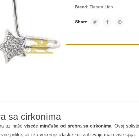
Brend:
Zlatara Lion
Share:
a sa cirkonima
mura uz naše
viseće minđuše od srebra sa cirkonima
. Ovaj sofist
e prilike, ali i za večernje izlaske koji zahtevaju malo više sjaja.