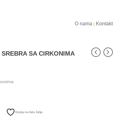
O nama
Kontakt
|
 SREBRA SA CIRKONIMA
rkonima.
Dodaj na listu želja