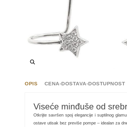
OPIS
CENA-DOSTAVA-DOSTUPNOST
Viseće minđuše od srebr
Otkrijte savršen spoj elegancije i suptilnog gla
ostave utisak bez previše pompe – idealan za dnevn