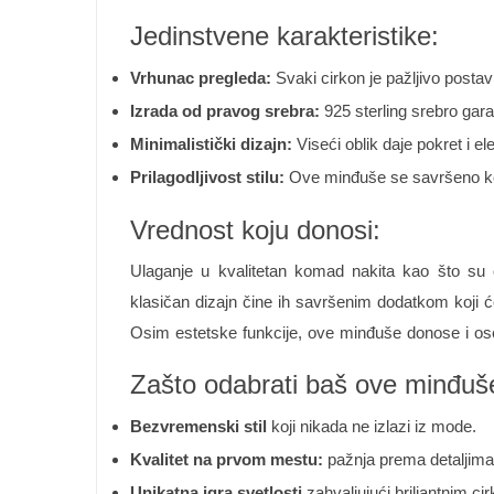
Jedinstvene karakteristike:
Vrhunac pregleda:
Svaki cirkon je pažljivo postav
Izrada od pravog srebra:
925 sterling srebro garan
Minimalistički dizajn:
Viseći oblik daje pokret i el
Prilagodljivost stilu:
Ove minđuše se savršeno komb
Vrednost koju donosi:
Ulaganje u kvalitetan komad nakita kao što su 
klasičan dizajn čine ih savršenim dodatkom koji ć
Osim estetske funkcije, ove minđuše donose i ose
Zašto odabrati baš ove minđuš
Bezvremenski stil
koji nikada ne izlazi iz mode.
Kvalitet na prvom mestu:
pažnja prema detaljima i
Unikatna igra svetlosti
zahvaljujući briljantnim ci