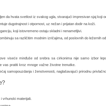
ljen da hvata svetlost iz svakog ugla, stvarajući impresivan sjaj koji
tuje dugotrajnost i otpornost, uz nežan i prijatan dodir na koži.
eganciju, koji istovremeno ostaju skladni i nenametljivi.
inuju sa različitim modnim izričajima, od poslovnih do ležernih od
ove viseće minđuše od srebra sa cirkonima nije samo izbor lepote
e vas pratiti kroz mnoge važne životne trenutke.
ćaj samopouzdanja i ženstvenosti, naglašavajući prirodnu privlačno
e?
 vrhunski materijali.
rkonima.