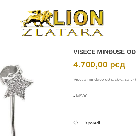
VISEĆE MINĐUŠE OD
4.700,00
рсд
Viseće minđuše
od srebra sa ci
-
MS06
Usporedi