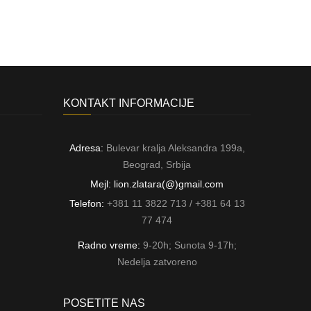
KONTAKT INFORMACIJE
Adresa:
Bulevar kralja Aleksandra 199a,
Beograd, Srbija
Mejl: lion.zlatara(@)gmail.com
Telefon:
+381 11 3822 713 / +381 64 13
77 474
Radno vreme:
9-20h; Sunota 9-17h;
Nedelja zatvoreno
POSETITE NAS