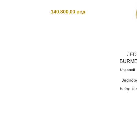
140.800,00
рсд
JED
BURME
Usporedi
Jednobo
belog ili