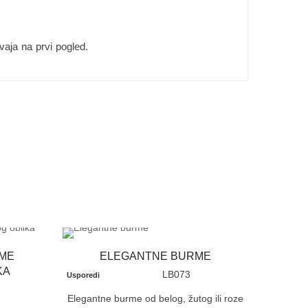
vaja na prvi pogled.
ME
ELEGANTNE BURME
KA
LB073
Usporedi
Elegantne burme od belog, žutog ili roze