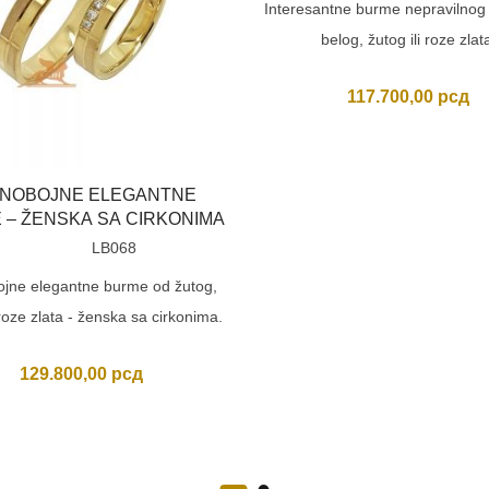
Interesantne burme nepravilnog 
belog, žutog ili roze zlat
117.700,00
рсд
NOBOJNE ELEGANTNE
 – ŽENSKA SA CIRKONIMA
LB068
jne elegantne burme od žutog,
 roze zlata - ženska sa cirkonima.
129.800,00
рсд