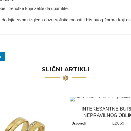
 i trenutke koje želite da upamtite.
dodajte svom izgledu dozu sofisticiranosti i blistavog šarma koji os
n
SLIČNI ARTIKLI
INTERESANTNE BUR
NEPRAVILNOG OBLI
LB069
Usporedi