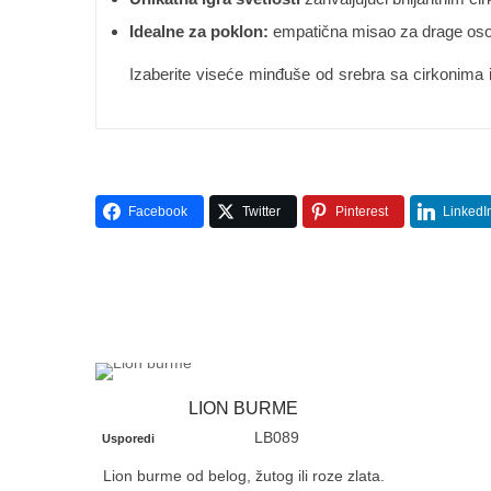
Idealne za poklon:
empatična misao za drage osobe
Izaberite viseće minđuše od srebra sa cirkonima i 
Facebook
Twitter
Pinterest
LinkedI
LION BURME
LB089
Usporedi
Lion burme od belog, žutog ili roze zlata.