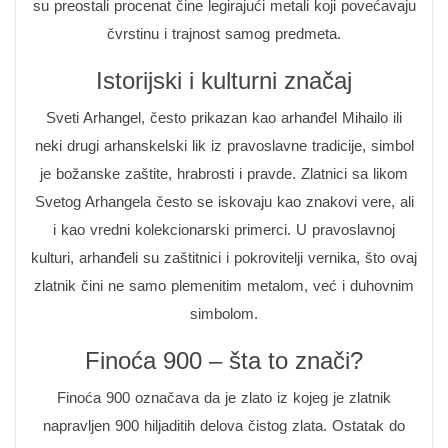
su preostali procenat čine legirajući metali koji povećavaju
čvrstinu i trajnost samog predmeta.
Istorijski i kulturni značaj
Sveti Arhangel, često prikazan kao arhanđel Mihailo ili
neki drugi arhanskelski lik iz pravoslavne tradicije, simbol
je božanske zaštite, hrabrosti i pravde. Zlatnici sa likom
Svetog Arhangela često se iskovaju kao znakovi vere, ali
i kao vredni kolekcionarski primerci. U pravoslavnoj
kulturi, arhanđeli su zaštitnici i pokrovitelji vernika, što ovaj
zlatnik čini ne samo plemenitim metalom, već i duhovnim
simbolom.
Finoća 900 – šta to znači?
Finoća 900 označava da je zlato iz kojeg je zlatnik
napravljen 900 hiljaditih delova čistog zlata. Ostatak do