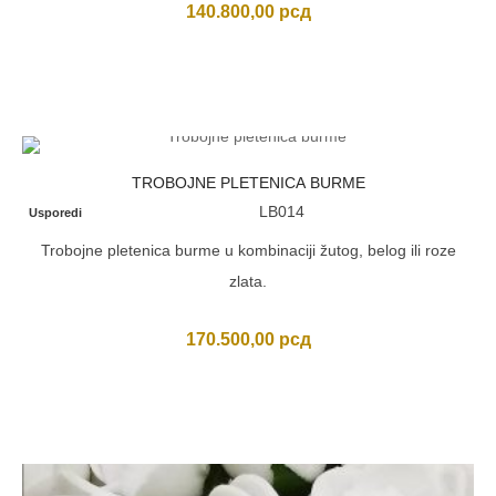
140.800,00
рсд
TROBOJNE PLETENICA BURME
LB014
Usporedi
Trobojne pletenica burme u kombinaciji žutog, belog ili roze
zlata.
170.500,00
рсд