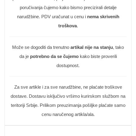
poručivanja čujemo kako bismo precizirali detalje
narudžbine. PDV uračunat u cenu i
nema skrivenih
troškova
.
Može se dogoditi da trenutno
artikal nije na stanju
, tako
da je
potrebno da se čujemo
kako biste proverili
dostupnost.
Za sve artikle i za sve narudžbine, ne plaćate troškove
dostave. Dostavu isključivo vršimo kurirskom službom na
teritoriji Srbije. Prilikom preuzimanja pošiljke plaćate samo
cenu naručenog artikla/ala.