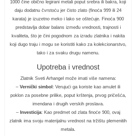
1000 čine obično legirani metali poput srebra ili bakra, koji
daju dodatnu čvrstoću jer čisto zlato (finoća 999 ili 24
karata) je izuzetno meko i lako se oštećuje. Finoća 900
predstavlja dobar balans između vrednosti, trajnosti i
kvaliteta, što je čini pogodnom za izradu zlatnika i nakita
koji dugo traju i mogu se koristiti kako za kolekcionarstvo,
tako i za svaku drugu namenu.
Upotreba i vrednost
Zlatnik Sveti Arhangel može imati više namena:
–
Vernički simbol
: Verujući ga koriste kao amulet ili
poklon za posebne prilike, poput krštenja, prvog pričešća,
imendana i drugih verskih proslava.
–
Investicija
: Kao predmet od zlata finoće 900, ovaj
zlatnik ima svoju materijalnu vrednost na tržištu plemenitih
metala.