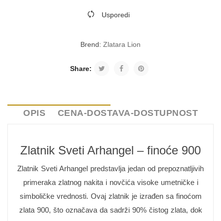
Usporedi
Brend:
Zlatara Lion
Share:
OPIS
CENA-DOSTAVA-DOSTUPNOST
Zlatnik Sveti Arhangel – finoće 900
Zlatnik Sveti Arhangel predstavlja jedan od prepoznatljivih
primeraka zlatnog nakita i novčića visoke umetničke i
simboličke vrednosti. Ovaj zlatnik je izrađen sa finoćom
zlata 900, što označava da sadrži 90% čistog zlata, dok