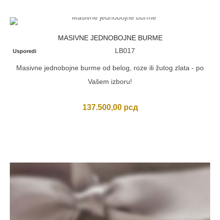
MASIVNE JEDNOBOJNE BURME
LB017
Usporedi
Masivne jednobojne burme od belog, roze ili žutog zlata - po
Vašem izboru!
137.500,00
рсд