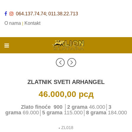
064.137.74.74; 011.38.22.713
O nama
Kontakt
|
ZLATNIK SVETI ARHANGEL
46.000,00
рсд
Zlato finoće 900
│
2 grama
46.000│
3
grama
69.000│
5 grama
115.000│
8 grama
184.000
-
ZL018