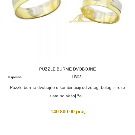
PUZZLE BURME DVOBOJNE
LB03
Usporedi
Puzzle burme dvobojne u kombinaciji od žutog, belog ili roze
zlata po Vašoj želji.
140.800,00
рсд