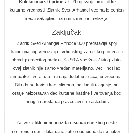
–
Kolekcionarski primerak
: Zbog svoje umetničke i
kulturne vrednosti, Zlatnik Sveti Arhangel veoma je cenjen
među sakupljačima numizmatike i relikvija.
Zaključak
Zlatnik Sveti Arhangel – finoće 900 predstavlja spoj
tradicionalnog verovanja i vrhunskog zanatskog umeća u
obradi plemenitog metala. Sa 90% sadržaja čistog zlata,
ovaj zlatnik nije samo vredan materijalno, već i nosilac
simbolike i vere, što mu daje dodatnu značajnu vrednost.
Bilo da se koristi kao talisman, poklon ili ulaganje, on
ostaje neizostavan deo kulturne baštine i verovanja kod
mnogih naroda sa pravoslavnim nasleđem.
Za sve artikle
cene možda nisu važeće
zbog česte
promene u ceni zlata, pa je zato neophodno da se nakon