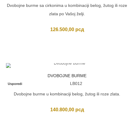
Dvobojne burme sa cirkonima u kombinaciji belog, žutog ili roze
zlata po Vašoj želji.
126.500,00
рсд
DVOBOJNE BURME
LB012
Usporedi
Dvobojne burme u kombinaciji belog, žutog ili roze zlata.
140.800,00
рсд