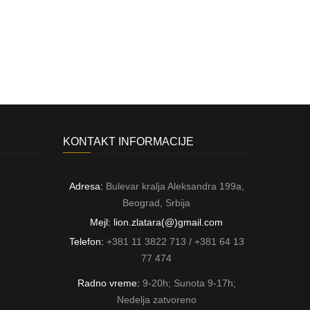
KONTAKT INFORMACIJE
Adresa:
Bulevar kralja Aleksandra 199a,
Beograd, Srbija
Mejl: lion.zlatara(@)gmail.com
Telefon:
+381 11 3822 713 / +381 64 13
77 474
Radno vreme:
9-20h; Sunota 9-17h;
Nedelja zatvoreno