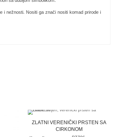
poklon sa dubljom simbolikom.
e i nežnosti. Nositi ga znači nositi komad prirode i
ZLATNI VERENIČKI PRSTEN SA
CIRKONOM