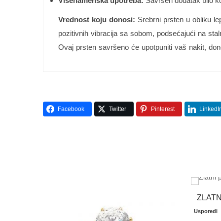
Višenamenska upotreba:
Savršen dodatak bilo koj
Vrednost koju donosi:
Srebrni prsten u obliku lep
pozitivnih vibracija sa sobom, podsećajući na sta
Ovaj prsten savršeno će upotpuniti vaš nakit, dono
Facebook
Twitter
Pinterest
LinkedI
ZLATN
Usporedi