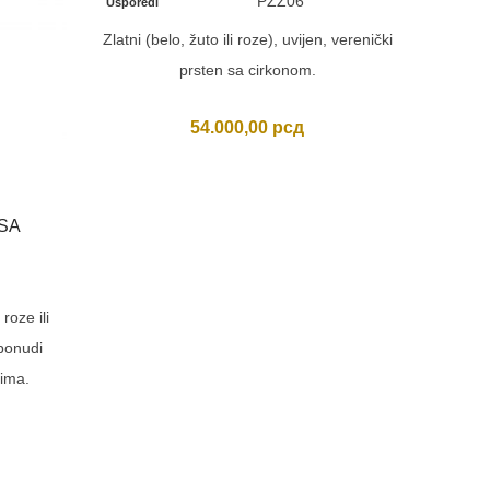
PZZ06
Usporedi
Zlatni (belo, žuto ili roze), uvijen, verenički
prsten sa cirkonom.
54.000,00
рсд
SA
EKS
Usporedi
roze ili
Ekstrava
ponudi
cirkoni
tima.