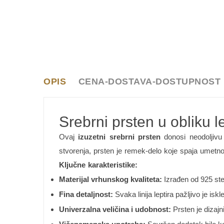
OPIS
CENA-DOSTAVA-DOSTUPNOST
Srebrni prsten u obliku l
Ovaj
izuzetni srebrni prsten
donosi neodoljivu 
stvorenja, prsten je remek-delo koje spaja umetn
Ključne karakteristike:
Materijal vrhunskog kvaliteta:
Izrađen od 925 ster
Fina detaljnost:
Svaka linija leptira pažljivo je i
Univerzalna veličina i udobnost:
Prsten je dizajn