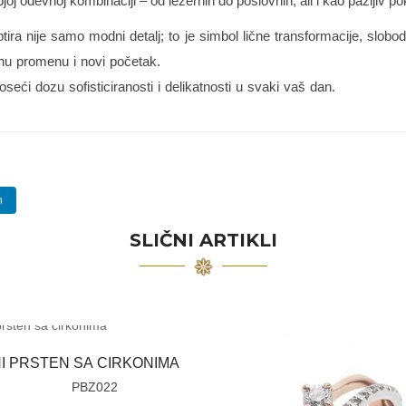
oj odevnoj kombinaciji – od ležernih do poslovnih, ali i kao pažljiv 
tira nije samo modni detalj; to je simbol lične transformacije, slobod
lnu promenu i novi početak.
seći dozu sofisticiranosti i delikatnosti u svaki vaš dan.
n
SLIČNI ARTIKLI
I PRSTEN SA CIRKONIMA
PBZ022