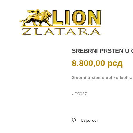
SREBRNI PRSTEN U 
8.800,00
рсд
Srebrni prsten u obliku leptira
-
PS037
Usporedi