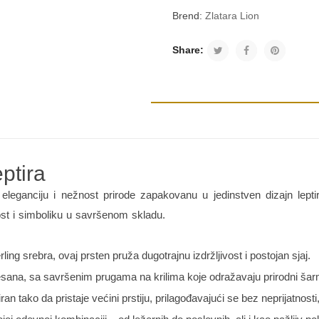
Brend:
Zlatara Lion
Share:
eptira
eleganciju i nežnost prirode zapakovanu u jedinstven dizajn lepti
ost i simboliku u savršenom skladu.
ling srebra, ovaj prsten pruža dugotrajnu izdržljivost i postojan sjaj.
sklesana, sa savršenim prugama na krilima koje odražavaju prirodni šar
iran tako da pristaje većini prstiju, prilagođavajući se bez neprijatnos