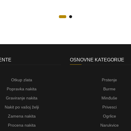
JENTE
OSNOVNE KATEGORIJE
Otkup zlata
Prstenje
Popravka nakita
Burme
Graviranje nakita
Minđuše
Nakit po vašoj želji
Privesci
Zamena nakita
Ogrlice
Procena nakita
Narukvice