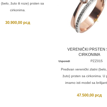
 (belo, žuto ili roze) prsten sa
cirkonima.
30.900,00
рсд
VERENIČKI PRSTEN 
CIRKONIMA
PZZ015
Usporedi
Predivan verenički zlatni (belo, 
žuto) prsten sa cirkonima. U 
imamo isti model sa brilijan
47.500,00
рсд