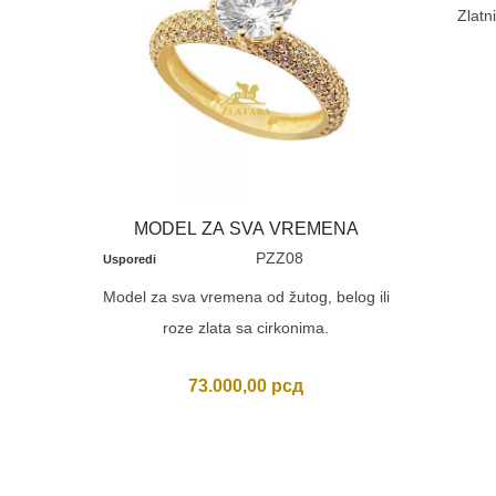
Zlatni
MODEL ZA SVA VREMENA
PZZ08
Usporedi
Model za sva vremena od žutog, belog ili
roze zlata sa cirkonima.
73.000,00
рсд