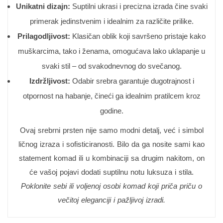
Unikatni dizajn:
Suptilni ukrasi i precizna izrada čine svaki
primerak jedinstvenim i idealnim za različite prilike.
Prilagodljivost:
Klasičan oblik koji savršeno pristaje kako
muškarcima, tako i ženama, omogućava lako uklapanje u
svaki stil – od svakodnevnog do svečanog.
Izdržljivost:
Odabir srebra garantuje dugotrajnost i
otpornost na habanje, čineći ga idealnim pratilcem kroz
godine.
Ovaj srebrni prsten nije samo modni detalj, već i simbol
ličnog izraza i sofisticiranosti. Bilo da ga nosite sami kao
statement komad ili u kombinaciji sa drugim nakitom, on
će vašoj pojavi dodati suptilnu notu luksuza i stila.
Poklonite sebi ili voljenoj osobi komad koji priča priču o
večitoj eleganciji i pažljivoj izradi.