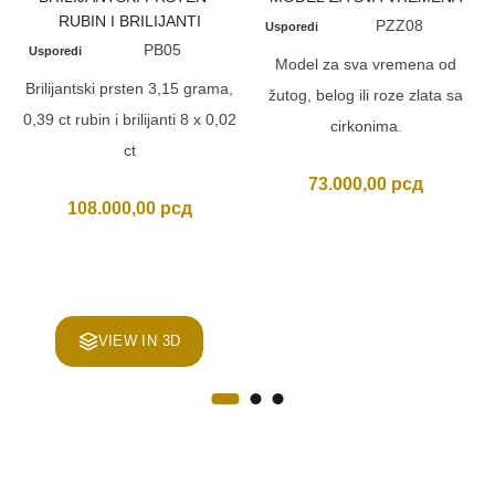
RUBIN I BRILIJANTI
PZZ08
Usporedi
PB05
Usporedi
Model za sva vremena od
Brilijantski prsten 3,15 grama,
žutog, belog ili roze zlata sa
0,39 ct rubin i brilijanti 8 x 0,02
cirkonima.
ct
73.000,00
рсд
108.000,00
рсд
VIEW IN 3D