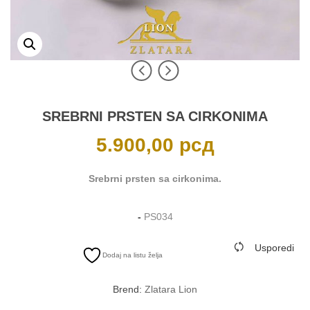
SREBRNI PRSTEN SA CIRKONIMA
5.900,00
рсд
Srebrni prsten sa cirkonima.
-
PS034
Usporedi
Dodaj na listu želja
Brend:
Zlatara Lion