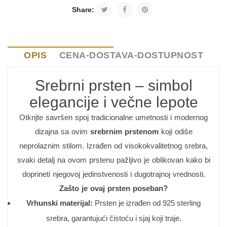
Share:
OPIS
CENA-DOSTAVA-DOSTUPNOST
Srebrni prsten – simbol
elegancije i večne lepote
Otkrijte savršen spoj tradicionalne umetnosti i modernog
dizajna sa ovim
srebrnim prstenom
koji odiše
neprolaznim stilom. Izrađen od visokokvalitetnog srebra,
svaki detalj na ovom prstenu pažljivo je oblikovan kako bi
doprineti njegovoj jedinstvenosti i dugotrajnoj vrednosti.
Zašto je ovaj prsten poseban?
Vrhunski materijal:
Prsten je izrađen od 925 sterling
srebra, garantujući čistoću i sjaj koji traje.